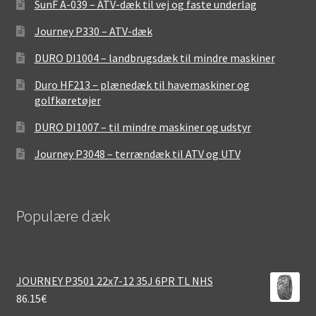
SunF A-039 – ATV-dæk til vej og faste underlag
Journey P330 – ATV-dæk
DURO DI1004 – landbrugsdæk til mindre maskiner
Duro HF213 – plænedæk til havemaskiner og
golfkøretøjer
DURO DI1007 – til mindre maskiner og udstyr
Journey P3048 – terrændæk til ATV og UTV
Populære dæk
JOURNEY P3501 22x7-12 35J 6PR TL NHS
86.15
€