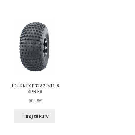
JOURNEY P322 22×11-8
4PR E#
90.38
€
Tilføj til kurv