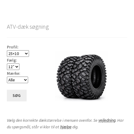
ATV-dæk søgning
Profil:
Fælg:
Mærke:
SØG
Vælg den korrekte dækstørrelse i menuen ovenfor. Se
vejledning
. Har
du spørgsmål, står vi klar til at
hjælpe
dig.