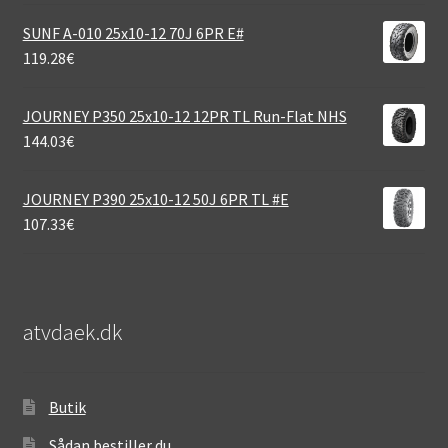
SUNF A-010 25x10-12 70J 6PR E#
119.28
€
JOURNEY P350 25x10-12 12PR TL Run-Flat NHS
144.03
€
JOURNEY P390 25x10-12 50J 6PR TL #E
107.33
€
atvdaek.dk
Butik
Sådan bestiller du