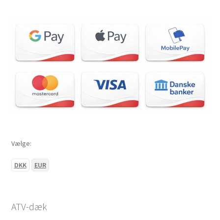
Vælge:
DKK
EUR
ATV-dæk