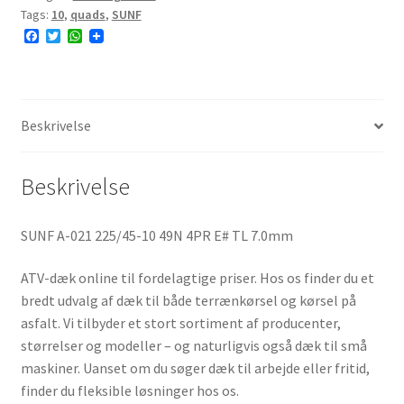
Tags:
10
,
quads
,
SUNF
F
T
W
a
w
h
c
i
a
e
t
t
b
t
s
o
e
A
o
r
p
Beskrivelse
k
p
Beskrivelse
SUNF A-021 225/45-10 49N 4PR E# TL 7.0mm
ATV-dæk online til fordelagtige priser. Hos os finder du et
bredt udvalg af dæk til både terrænkørsel og kørsel på
asfalt. Vi tilbyder et stort sortiment af producenter,
størrelser og modeller – og naturligvis også dæk til små
maskiner. Uanset om du søger dæk til arbejde eller fritid,
finder du fleksible løsninger hos os.