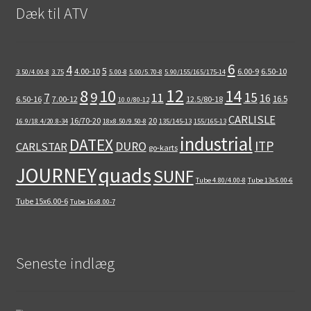
Dæk til ATV
6
4
5
4.00-10
6.00-9
6.50-10
3.50/4.00-8
3.75
5.00-8
5.00/5.70-8
5.90/155/165/175-14
12
8
10
14
9
15
11
7
16
16.5
6.50-16
7.00-12
12.5/80-18
10.0/80-12
CARLISLE
16/70-20
20
16.9/18.4/20.8-34
18x8.50/9.50-8
135/145-13
155/165-13
industrial
DATEX
ITP
DURO
CARLSTAR
go-karts
quads
JOURNEY
SUNF
Tube 4.80/4.00-8
Tube 13x5.00-6
Tube 15x6.00-6
Tube 16x8.00-7
Seneste indlæg