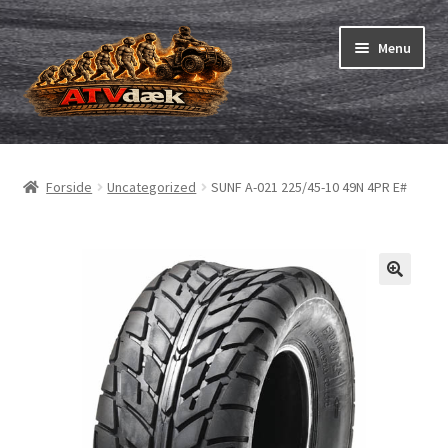
Spring
Spring
Menu
til
til
navigation
indhold
ATV-dæk
Udfold
underm
Små maskiner
Udfold
Forside
Uncategorized
SUNF A-021 225/45-10 49N 4PR E#
underm
Dækslanger
Udfold
underm
Karting
Vejledning
Udfold
underm