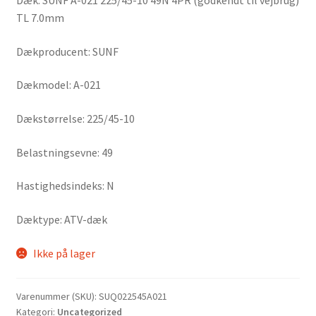
Dæk: SUNF A-021 225/45-10 49N 4PR (godkendt til vejbrug)
TL 7.0mm
Dækproducent: SUNF
Dækmodel: A-021
Dækstørrelse: 225/45-10
Belastningsevne: 49
Hastighedsindeks: N
Dæktype: ATV-dæk
Ikke på lager
Varenummer (SKU):
SUQ022545A021
Kategori:
Uncategorized