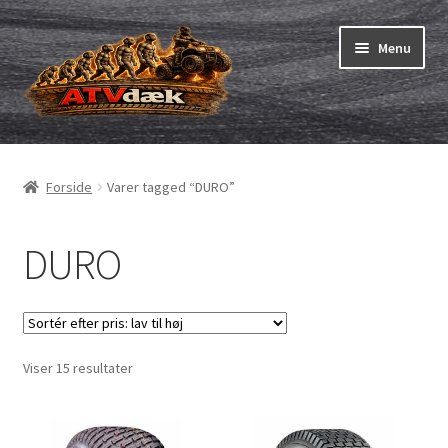
Spring
Spring
Menu
til
til
navigation
indhold
ATV-dæk
Udfold
underm
Små maskiner
Udfold
Forside
Varer tagged “DURO”
underm
Dækslanger
Udfold
underm
DURO
Karting
Vejledning
Udfold
underm
Sorteret
Viser 15 resultater
efter
pris:
lav