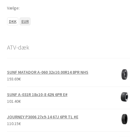
Vælge:
DKK
EUR
ATV-dæk
SUNF MATADOR A-060 32x10.00R14 8PR NHS
193.69
€
SUNF A-031R 18x10-8 42N 6PR E#
101.40
€
JOURNEY P3006 27x9-14 67J 6PR TL #E
110.15
€