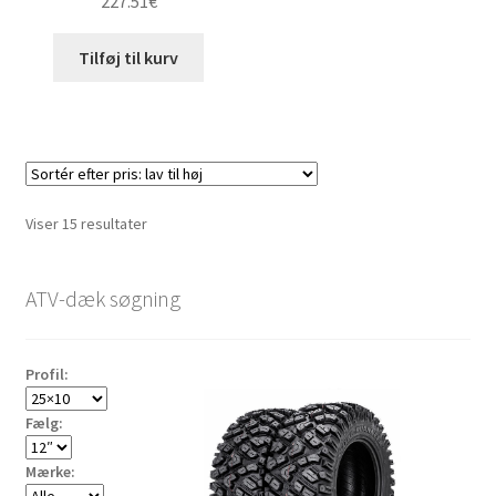
227.51
€
Tilføj til kurv
Sorteret
Viser 15 resultater
efter
pris:
ATV-dæk søgning
lav
til
høj
Profil:
Fælg:
Mærke: