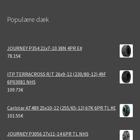
Populære dæk
JOURNEY P354 21x7-10 38N 4PR E#
78.15
€
ITP TERRACROSS R/T 26x9-12 (230/80-12) 49F
6P03081 NHS
109.73
€
Carlstar AT489 25x10-12 (255/65-12) 67K 6PR TL #E
101.55
€
JOURNEY P3056 27x11-14 6PR TL NHS