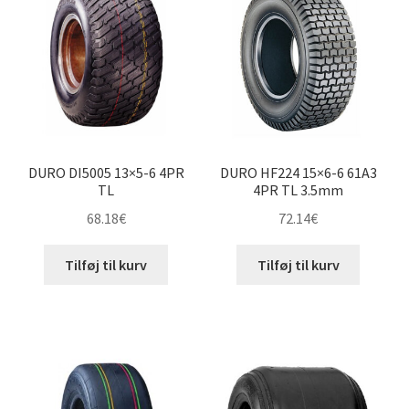
til
høj
DURO DI5005 13×5-6 4PR
DURO HF224 15×6-6 61A3
TL
4PR TL 3.5mm
68.18
€
72.14
€
Tilføj til kurv
Tilføj til kurv