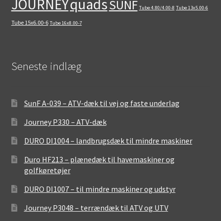
quads
JOURNEY
SUNF
Tube 4.80/4.00-8
Tube 13x5.00-6
Tube 15x6.00-6
Tube 16x8.00-7
Seneste indlæg
SunF A-039 – ATV-dæk til vej og faste underlag
Journey P330 – ATV-dæk
DURO DI1004 – landbrugsdæk til mindre maskiner
Duro HF213 – plænedæk til havemaskiner og
golfkøretøjer
DURO DI1007 – til mindre maskiner og udstyr
Journey P3048 – terrændæk til ATV og UTV