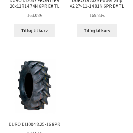
DURO DI2037 FRONTIER
DURO DI2039 Power Grip
26x11R14 74N 6PR E# TL
V2 27×11-14 81N 6PR E# TL
163.08
€
169.83
€
Tilføj til kurv
Tilføj til kurv
DURO DI1004 8.25-16 8PR