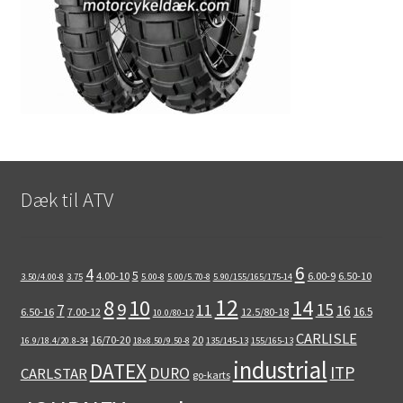
Dæk til ATV
6
4
5
4.00-10
6.00-9
6.50-10
3.50/4.00-8
3.75
5.00-8
5.00/5.70-8
5.90/155/165/175-14
12
8
10
14
9
15
11
7
16
16.5
6.50-16
7.00-12
12.5/80-18
10.0/80-12
CARLISLE
16/70-20
20
16.9/18.4/20.8-34
18x8.50/9.50-8
135/145-13
155/165-13
industrial
DATEX
ITP
DURO
CARLSTAR
go-karts