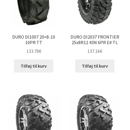
DURO DI1007 20×8-10
DURO DI2037 FRONTIER
10PR TT
25x8R12 43N 6PR E# TL
133.78
€
137.16
€
Tilføj til kurv
Tilføj til kurv