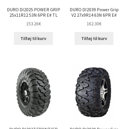
DURO DI2025 POWER GRIP
DURO DI2039 Power Grip
25x11R12 53N 6PR E# TL
V2 27x9R14 63N 6PR E#
153.26
€
162.30
€
Tilføj til kurv
Tilføj til kurv