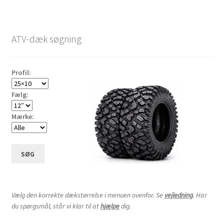
ATV-dæk søgning
Profil:
Fælg:
Mærke:
SØG
Vælg den korrekte dækstørrelse i menuen ovenfor. Se
vejledning
. Har
du spørgsmål, står vi klar til at
hjælpe
dig.