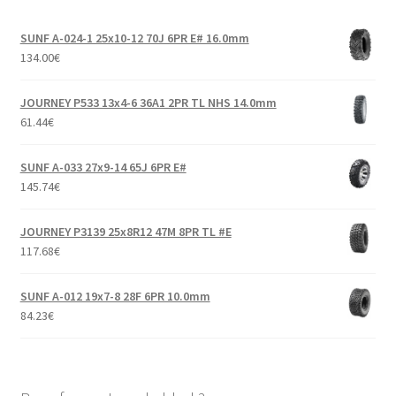
SUNF A-024-1 25x10-12 70J 6PR E# 16.0mm
134.00
€
JOURNEY P533 13x4-6 36A1 2PR TL NHS 14.0mm
61.44
€
SUNF A-033 27x9-14 65J 6PR E#
145.74
€
JOURNEY P3139 25x8R12 47M 8PR TL #E
117.68
€
SUNF A-012 19x7-8 28F 6PR 10.0mm
84.23
€