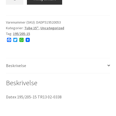
15)]
Datex
195/205-
15
Varenummer (SKU):
DADP519520053
Kategorier:
Tube 15"
,
Uncategorized
TR13
Tag:
195/205-15
02-
F
T
W
0338
a
w
h
antal
c
i
a
e
t
t
b
t
s
o
e
A
o
r
p
Beskrivelse
k
p
Beskrivelse
Datex 195/205-15 TR13 02-0338