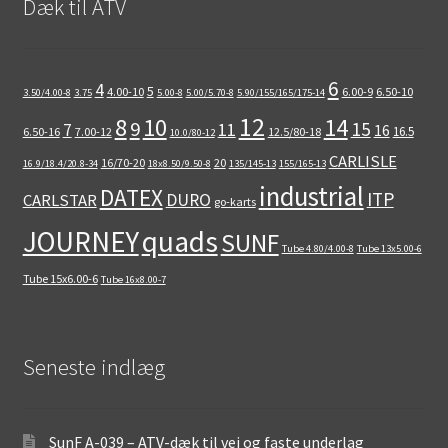
Dæk til ATV
6
4
5
4.00-10
6.00-9
6.50-10
3.50/4.00-8
3.75
5.00-8
5.00/5.70-8
5.90/155/165/175-14
12
8
10
14
9
15
11
7
16
16.5
6.50-16
7.00-12
12.5/80-18
10.0/80-12
CARLISLE
16/70-20
20
16.9/18.4/20.8-34
18x8.50/9.50-8
135/145-13
155/165-13
industrial
DATEX
ITP
DURO
CARLSTAR
go-karts
quads
JOURNEY
SUNF
Tube 4.80/4.00-8
Tube 13x5.00-6
Tube 15x6.00-6
Tube 16x8.00-7
Seneste indlæg
SunF A-039 – ATV-dæk til vej og faste underlag