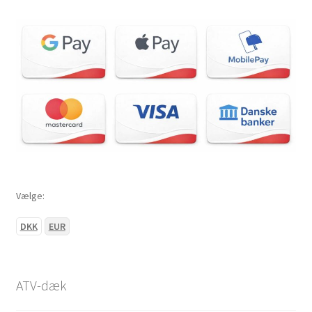
Vælge:
DKK
EUR
ATV-dæk