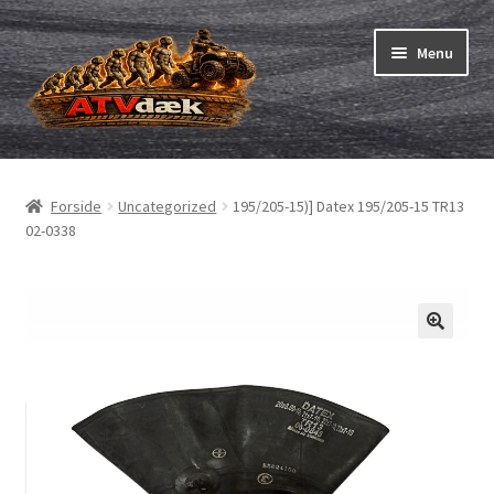
Spring
Spring
Menu
til
til
navigation
indhold
ATV-dæk
Udfold
underm
Små maskiner
Udfold
Forside
Uncategorized
195/205-15)] Datex 195/205-15 TR13
underm
02-0338
Dækslanger
Udfold
underm
Karting
Vejledning
Udfold
underm