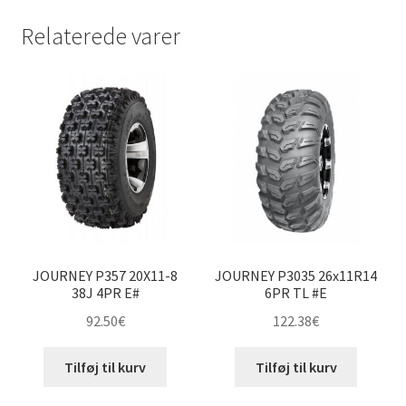
Relaterede varer
JOURNEY P357 20X11-8
JOURNEY P3035 26x11R14
38J 4PR E#
6PR TL #E
92.50
€
122.38
€
Tilføj til kurv
Tilføj til kurv