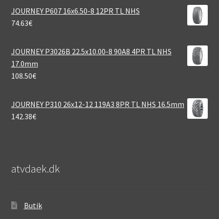
JOURNEY P607 16x6.50-8 12PR TL NHS
74.63
€
JOURNEY P3026B 22.5x10.00-8 90A8 4PR TL NHS
17.0mm
108.50
€
JOURNEY P310 26x12-12 119A3 8PR TL NHS 16.5mm
142.38
€
atvdaek.dk
Butik