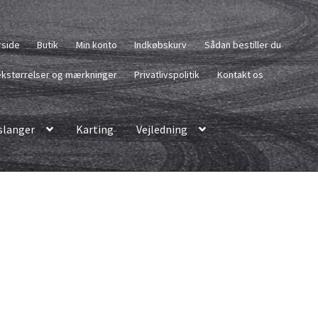
rside
Butik
Min konto
Indkøbskurv
Sådan bestiller du
kstørrelser og mærkninger
Privatlivspolitik
Kontakt os
langer
Karting
Vejledning