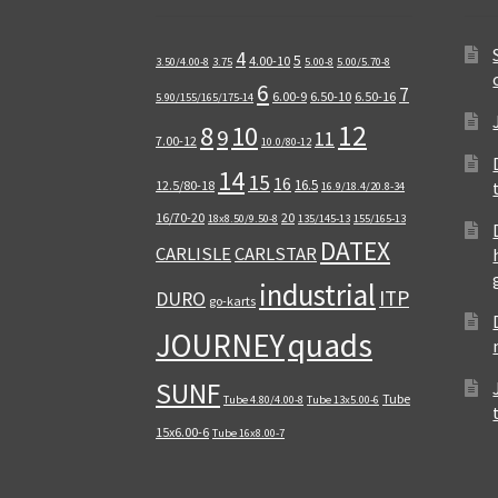
4
5
4.00-10
3.50/4.00-8
3.75
5.00-8
5.00/5.70-8
6
7
6.00-9
6.50-10
6.50-16
5.90/155/165/175-14
12
8
10
9
11
7.00-12
10.0/80-12
14
15
16
16.5
12.5/80-18
16.9/18.4/20.8-34
16/70-20
20
18x8.50/9.50-8
135/145-13
155/165-13
DATEX
CARLISLE
CARLSTAR
industrial
ITP
DURO
go-karts
quads
JOURNEY
SUNF
Tube
Tube 4.80/4.00-8
Tube 13x5.00-6
15x6.00-6
Tube 16x8.00-7