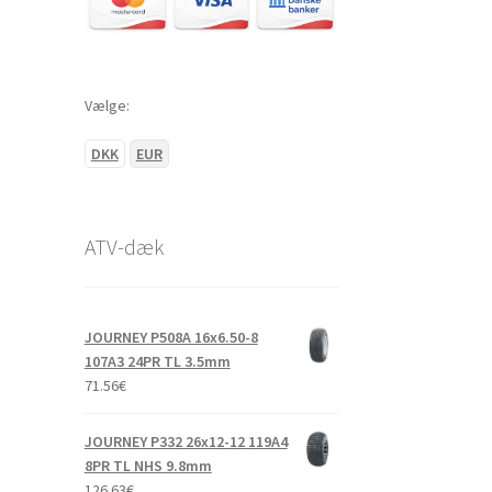
Vælge:
DKK
EUR
ATV-dæk
JOURNEY P508A 16x6.50-8
107A3 24PR TL 3.5mm
71.56
€
JOURNEY P332 26x12-12 119A4
8PR TL NHS 9.8mm
126.63
€