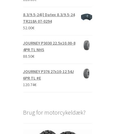
8.3/9.5-24)] Datex 8.3/9.5-24
TR218A 07-0294
52.00
€
JOURNEY P3030 22.5x10.00-8
4PR TL NHS
88.50
€
JOURNEY P376 27x10-12 54J
6PR TL #E
120.74
€
Brug for motorcykeldæk?