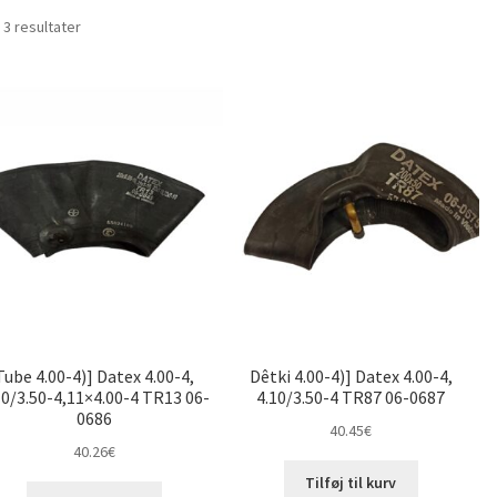
Sorteret
 3 resultater
efter
pris:
lav
til
høj
Tube 4.00-4)] Datex 4.00-4,
Dêtki 4.00-4)] Datex 4.00-4,
10/3.50-4,11×4.00-4 TR13 06-
4.10/3.50-4 TR87 06-0687
0686
40.45
€
40.26
€
Tilføj til kurv