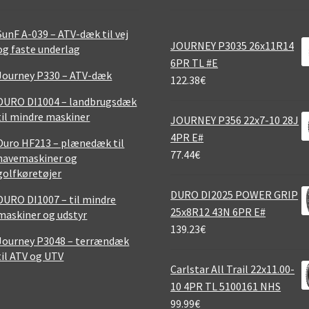
SunF A-039 – ATV-dæk til vej
JOURNEY P3035 26x11R14
og faste underlag
6PR TL #E
Journey P330 – ATV-dæk
122.38
€
DURO DI1004 – landbrugsdæk
til mindre maskiner
JOURNEY P356 22x7-10 28J
4PR E#
Duro HF213 – plænedæk til
77.44
€
havemaskiner og
golfkøretøjer
DURO DI2025 POWER GRIP
DURO DI1007 – til mindre
25x8R12 43N 6PR E#
maskiner og udstyr
139.23
€
Journey P3048 – terrændæk
til ATV og UTV
Carlstar All Trail 22x11.00-
10 4PR TL 5100161 NHS
99.99
€