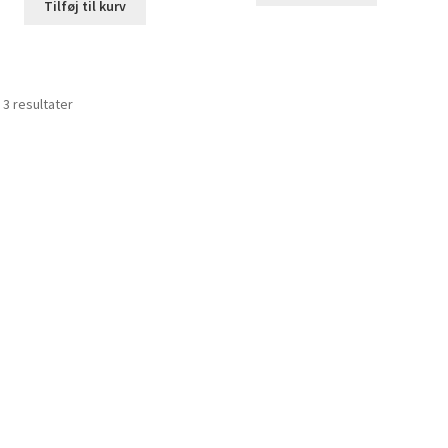
Tilføj til kurv
Sorteret
 3 resultater
efter
pris:
lav
til
høj