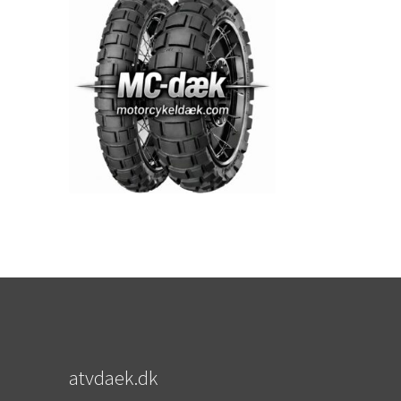
atvdaek.dk