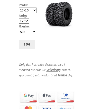
Profil:
Fælg:
Mærke:
SØG
Vælg den korrekte dækstørrelse i
menuen ovenfor. Se
vejledning
. Har du
spørgsmål, står vi klar til at
hjælpe
dig.