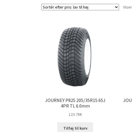
Viser
JOURNEY P825 205/35R15 65J
JOU
4PR TL 6.0mm
123.78
€
Tilføj til kurv