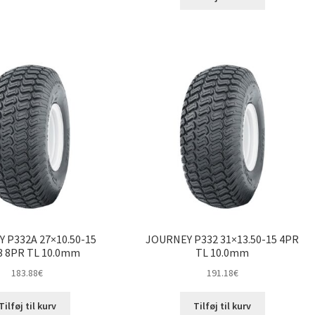
 P332A 27×10.50-15
JOURNEY P332 31×13.50-15 4PR
3 8PR TL 10.0mm
TL 10.0mm
183.88
€
191.18
€
Tilføj til kurv
Tilføj til kurv