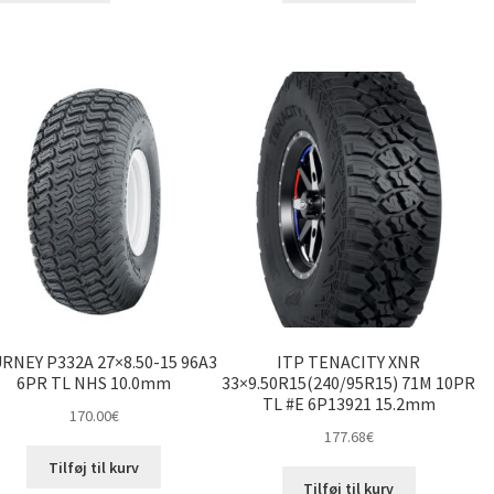
RNEY P332A 27×8.50-15 96A3
ITP TENACITY XNR
6PR TL NHS 10.0mm
33×9.50R15(240/95R15) 71M 10PR
TL #E 6P13921 15.2mm
170.00
€
177.68
€
Tilføj til kurv
Tilføj til kurv