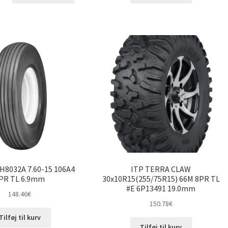
H8032A 7.60-15 106A4
ITP TERRA CLAW
PR TL 6.9mm
30x10R15(255/75R15) 66M 8PR TL
#E 6P13491 19.0mm
148.46
€
150.78
€
Tilføj til kurv
Tilføj til kurv