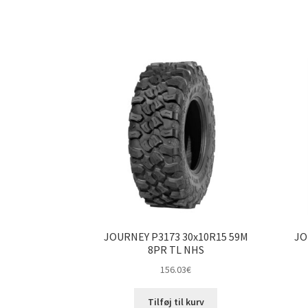
JOURNEY P3173 30x10R15 59M
JO
8PR TL NHS
156.03
€
Tilføj til kurv