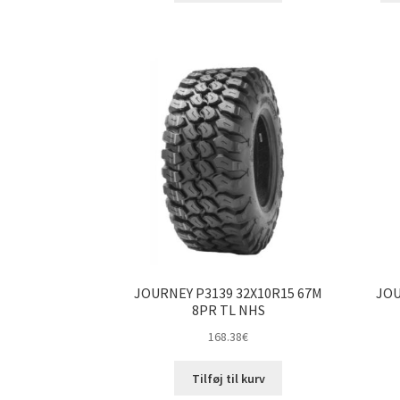
JOURNEY P3139 32X10R15 67M
JOU
8PR TL NHS
168.38
€
Tilføj til kurv