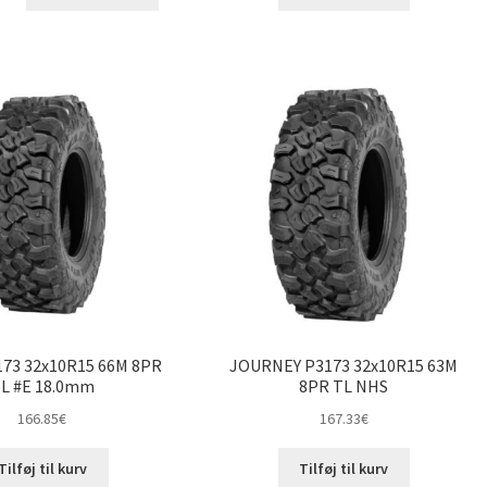
73 32x10R15 66M 8PR
JOURNEY P3173 32x10R15 63M
L #E 18.0mm
8PR TL NHS
166.85
€
167.33
€
Tilføj til kurv
Tilføj til kurv