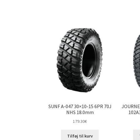
SUNF A-047 30×10-15 6PR 70J
JOURNEY
NHS 18.0mm
102A
179.30
€
Tilføj til kurv