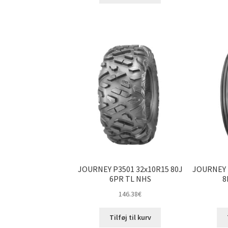
JOURNEY P3501 32x10R15 80J
JOURNEY 
6PR TL NHS
8
146.38
€
Tilføj til kurv