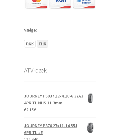
Vælge:
DKK
EUR
ATV-dæk
JOURNEY P5037 13x4.10-6 37A3
4PR TL NHS 11.3mm
62.15
€
JOURNEY P376 27x11-14 55J
6PR TL #E
125.44
€