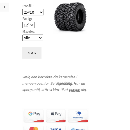
Profil:
Fælg:
Mærke:
SØG
Vælg den korrekte dækstørrelse i
menuen ovenfor. Se
vejledning
. Har du
spørgsmål, står vi klar til at
hjælpe
dig.