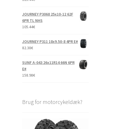
JOURNEY P3068 25x10-12 62F
6PR TL NHS
105.44
€
JOURNEY P311 18x9.50-8 4PR E#
82.38
€
SUNF A-043 26x11R14 66N 6PR
E#
158.98
€
Brug for motorcykeldæk?