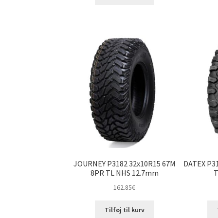
JOURNEY P3182 32x10R15 67M
DATEX P31
8PR TL NHS 12.7mm
T
162.85
€
Tilføj til kurv