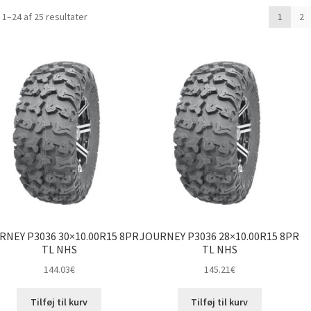
Sorteret
 1–24 af 25 resultater
1
2
efter
pris:
lav
til
høj
RNEY P3036 30×10.00R15 8PR
JOURNEY P3036 28×10.00R15 8PR
TL NHS
TL NHS
144.03
€
145.21
€
Tilføj til kurv
Tilføj til kurv