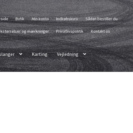
rside
Butik
Min konto
Indkøbskurv
Sådan bestiller du
kstørrelser og mærkninger
Privatlivspolitik
Kontakt os
langer
Karting
Vejledning