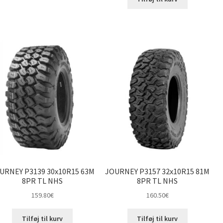
URNEY P3139 30x10R15 63M
JOURNEY P3157 32x10R15 81M
8PR TL NHS
8PR TL NHS
159.80
€
160.50
€
Tilføj til kurv
Tilføj til kurv