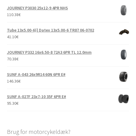
JOURNEY P3030 25x12-9 4PR NHS
110.38
€
Tube 13x5.00-6)] Datex 13x5.00-6 TR87 06-0702
41.10
€
JOURNEY P332 16x6.50-8 72A3 6PR TL 12.0mm
70.38
€
SUNF A-043 26x9R14 60N 6PR E#
146.36
€
SUNF A-027F 23x7-10 35F 6PR E#
95.30
€
Brug for motorcykeldæk?