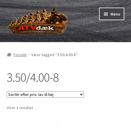
Spring
Spring
Menu
til
til
navigation
indhold
ATV-dæk
Udfold
underm
Små maskiner
Udfold
Forside
Varer tagged “3.50/4.00-8”
underm
Dækslanger
Udfold
underm
3.50/4.00-8
Karting
Vejledning
Udfold
underm
Viser 1 resultat