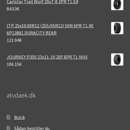
Carlstar Trail Wolf 20x7-8 2PR TL E#
84.53
€
ITP 25x10.00R12 (255/65R12) 50N 6PR TL #E
6P13881 DURACITY REAR
121.94
€
JOURNEY P350 23x11-10 20F 6PR TL NHS
106.15
€
atvdaek.dk
Butik
Sådan bestiller du