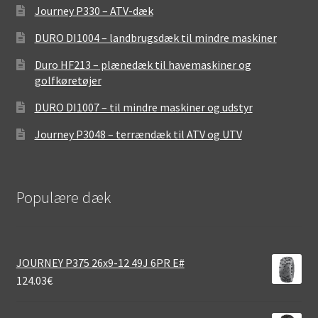
Journey P330 – ATV-dæk
DURO DI1004 – landbrugsdæk til mindre maskiner
Duro HF213 – plænedæk til havemaskiner og
golfkøretøjer
DURO DI1007 – til mindre maskiner og udstyr
Journey P3048 – terrændæk til ATV og UTV
Populære dæk
JOURNEY P375 26x9-12 49J 6PR E#
124.03
€