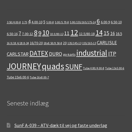
6
4
5
4.00-10
6.00-9
6.50-10
3.50/4.00-8
3.75
5.00-8
5.00/5.70-8
5.90/155/165/175-14
12
8
10
14
9
15
11
7
16
16.5
6.50-16
7.00-12
12.5/80-18
10.0/80-12
CARLISLE
16/70-20
20
16.9/18.4/20.8-34
18x8.50/9.50-8
135/145-13
155/165-13
industrial
DATEX
ITP
DURO
CARLSTAR
go-karts
quads
JOURNEY
SUNF
Tube 4.80/4.00-8
Tube 13x5.00-6
Tube 15x6.00-6
Tube 16x8.00-7
Seneste indlæg
SunF A-039 – ATV-dæk til vej og faste underlag