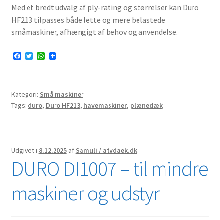
Med et bredt udvalg af ply-rating og størrelser kan Duro
HF213 tilpasses både lette og mere belastede
småmaskiner, afhængigt af behov og anvendelse.
F
T
W
a
w
h
c
i
a
e
t
t
b
t
s
Kategori:
Små maskiner
o
e
A
o
r
p
Tags:
duro
,
Duro HF213
,
havemaskiner
,
plænedæk
k
p
Udgivet i
8.12.2025
af
Samuli / atvdaek.dk
DURO DI1007 – til mindre
maskiner og udstyr