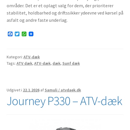
områder. Det er et oplagt valg for dem, der prioriterer
stabilitet, holdbarhed og driftssikker ydeevne ved kørsel på
asfalt og andre faste underlag.
F
T
W
a
w
h
c
i
a
e
t
t
b
t
s
Kategori:
ATV-dæk
o
e
A
o
r
p
Tags:
ATV dæk
,
ATV-dæk
,
dæk
,
Sunf dæk
k
p
Udgivet i
22.1.2026
af
Samuli / atvdaek.dk
Journey P330 – ATV-dæk