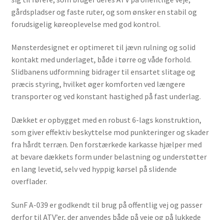
gårdspladser og faste ruter, og som ønsker en stabil og
forudsigelig køreoplevelse med god kontrol.
Mønsterdesignet er optimeret til jævn rulning og solid
kontakt med underlaget, både i tørre og våde forhold.
Slidbanens udformning bidrager til ensartet slitage og
præcis styring, hvilket øger komforten ved længere
transporter og ved konstant hastighed på fast underlag.
Dækket er opbygget med en robust 6-lags konstruktion,
som giver effektiv beskyttelse mod punkteringer og skader
fra hårdt terræn. Den forstærkede karkasse hjælper med
at bevare dækkets form under belastning og understøtter
en lang levetid, selv ved hyppig kørsel på slidende
overflader.
SunF A-039 er godkendt til brug på offentlig vej og passer
derfor til ATV’er, der anvendes både på veje og på lukkede