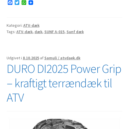
F
T
W
a
w
h
c
i
a
e
t
t
b
t
s
Kategori:
ATV-dæk
o
e
A
o
r
p
Tags:
ATV-dæk
,
dæk
,
SUNF A-015
,
Sunf dæk
k
p
Udgivet i
8.10.2025
af
Samuli / atvdaek.dk
DURO DI2025 Power Grip
– kraftigt terrændæk til
ATV