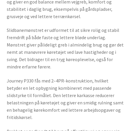
og giver en god balance mellem vejgreb, komfort og
stabilitet i daglig brug, eksempelvis på gårdspladser,
grusveje og ved lettere terrænkørsel.
Slidbanemønstret er udformet til at sikre rolig og stabil
fremdrift på både faste og lettere bløde underlag.
Mønstret giver pålideligt greb i almindelig brug og gør det
nemt at manøvrere køretøjet ved lave hastigheder og i
sving. Det bidrager til en tryg køreoplevelse, også for
mindre erfarne førere.
Journey P330 fås med 2–4PR-konstruktion, hvilket
betyder en let opbygning kombineret med passende
slidstyrke til formålet. Den lettere karkasse reducerer
belastningen på køretøjet og giver en smidig rulning samt
en behagelig kørekomfort ved lettere arbejdsopgaver og
fritidskørsel.