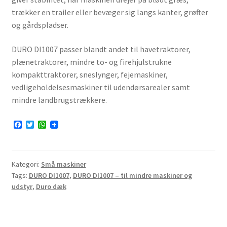
trækker en trailer eller bevæger sig langs kanter, grøfter
og gårdspladser.
DURO DI1007 passer blandt andet til havetraktorer,
plænetraktor­er, mindre to- og firehjulstrukne
kompakttraktorer, sneslynger, fejemaskiner,
vedligeholdelsesmaskiner til udendørsarealer samt
mindre landbrugstrækkere.
F
T
W
a
w
h
c
i
a
e
t
t
b
t
s
Kategori:
Små maskiner
o
e
A
o
r
p
Tags:
DURO DI1007
,
DURO DI1007 – til mindre maskiner og
k
p
udstyr
,
Duro dæk