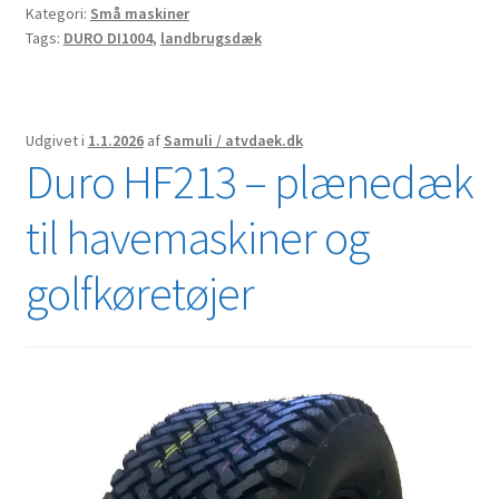
Kategori:
Små maskiner
o
e
A
o
r
p
Tags:
DURO DI1004
,
landbrugsdæk
k
p
Udgivet i
1.1.2026
af
Samuli / atvdaek.dk
Duro HF213 – plænedæk
til havemaskiner og
golfkøretøjer