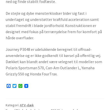
ned og finde stabilt fodfæste.
De stejle og dybe mønsterklodser bider sig fast i
underlaget og understøtter kraftfuld acceleration samt
stabil fremdrift i bløde jordforhold. Konstruktionen er
designet med fokus på terrænydelse frem for komfort på
hårde overflader.
Journey P3048 er udelukkende beregnet til offroad-
anvendelse og er ikke godkendt til kørsel på offentlig vej.
Dækket kan blandt andet være velegnet til modeller som
Polaris Sportsman 570, Can-Am Outlander L, Yamaha
Grizzly 550 og Honda FourTrax.
F
T
W
a
w
h
c
i
a
e
t
t
b
t
s
Kategori:
ATV-dæk
o
e
A
o
r
p