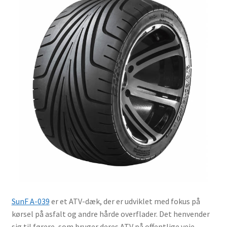
Dækstørrelser og mærkninger
Blog
Kontakt os
SunF A-039
er et ATV-dæk, der er udviklet med fokus på
kørsel på asfalt og andre hårde overflader. Det henvender
sig til førere, som bruger deres ATV på offentlige veje,