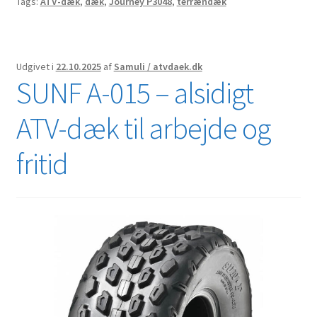
Tags:
ATV-dæk
,
dæk
,
Journey P3048
,
terrændæk
k
p
Udgivet i
22.10.2025
af
Samuli / atvdaek.dk
SUNF A-015 – alsidigt
ATV-dæk til arbejde og
fritid