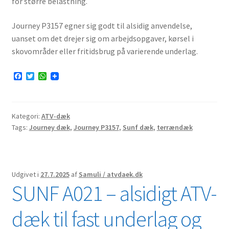
for større belastning.
Journey P3157 egner sig godt til alsidig anvendelse,
uanset om det drejer sig om arbejdsopgaver, kørsel i
skovområder eller fritidsbrug på varierende underlag.
F
T
W
a
w
h
c
i
a
e
t
t
b
t
s
Kategori:
ATV-dæk
o
e
A
o
r
p
Tags:
Journey dæk
,
Journey P3157
,
Sunf dæk
,
terrændæk
k
p
Udgivet i
27.7.2025
af
Samuli / atvdaek.dk
SUNF A021 – alsidigt ATV-
dæk til fast underlag og