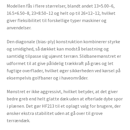
Modellen fås i flere størrelser, blandt andet 13×5.00–6,
16.5×6.50–8, 23×8.50–12 og helt op til 26×12–12, hvilket
giver fleksibilitet til forskellige typer maskiner og
anvendelser.
Den diagonale (bias-ply) konstruktion kombinerer styrke
og smidighed, så dækket kan modstå belastning og
samtidig tilpasse sig ujævnt terræn. Slidbanemønstret er
udformet til at give pålidelig trækkraft på græs og let
fugtige overflader, hvilket øger sikkerheden ved kørsel på
eksempelvis golfbaner og i haveområder.
Mønstret er ikke aggressivt, hvilket betyder, at det giver
bedre greb end helt glatte dæk uden at efterlade dybe spor
i plænen. Det gør HF213 til et oplagt valg for brugere, der
ønsker ekstra stabilitet uden at gå over til grove
terrændæk.