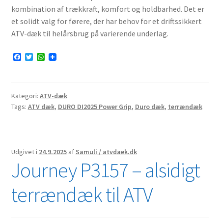
kombination af trækkraft, komfort og holdbarhed. Det er
et solidt valg for førere, der har behov for et driftssikkert
ATV-dæk til helårsbrug på varierende underlag.
F
T
W
a
w
h
c
i
a
e
t
t
b
t
s
Kategori:
ATV-dæk
o
e
A
o
r
p
Tags:
ATV dæk
,
DURO DI2025 Power Grip
,
Duro dæk
,
terrændæk
k
p
Udgivet i
24.9.2025
af
Samuli / atvdaek.dk
Journey P3157 – alsidigt
terrændæk til ATV