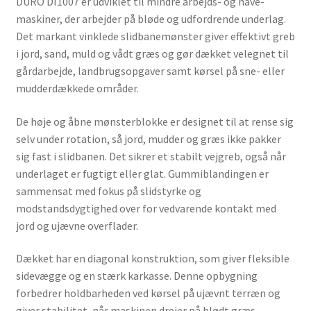
DURO DI1007 er udviklet til mindre arbejds- og have­
maskiner, der arbejder på bløde og udfordrende underlag.
Det markant vinklede slidbanemønster giver effektivt greb
i jord, sand, muld og vådt græs og gør dækket velegnet til
gårdarbejde, landbrugsopgaver samt kørsel på sne- eller
mudderdækkede områder.
De høje og åbne mønsterblokke er designet til at rense sig
selv under rotation, så jord, mudder og græs ikke pakker
sig fast i slidbanen. Det sikrer et stabilt vejgreb, også når
underlaget er fugtigt eller glat. Gummiblandingen er
sammensat med fokus på slidstyrke og
modstandsdygtighed over for vedvarende kontakt med
jord og ujævne overflader.
Dækket har en diagonal konstruktion, som giver fleksible
sidevægge og en stærk karkasse. Denne opbygning
forbedrer holdbarheden ved kørsel på ujævnt terræn og
giver stabilitet, når maskinen drejer på blødt græs,