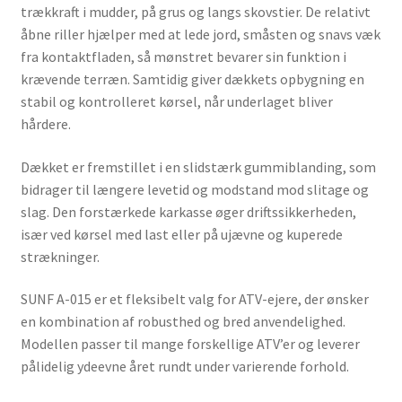
trækkraft i mudder, på grus og langs skovstier. De relativt
åbne riller hjælper med at lede jord, småsten og snavs væk
fra kontaktfladen, så mønstret bevarer sin funktion i
krævende terræn. Samtidig giver dækkets opbygning en
stabil og kontrolleret kørsel, når underlaget bliver
hårdere.
Dækket er fremstillet i en slidstærk gummiblanding, som
bidrager til længere levetid og modstand mod slitage og
slag. Den forstærkede karkasse øger driftssikkerheden,
især ved kørsel med last eller på ujævne og kuperede
strækninger.
SUNF A-015 er et fleksibelt valg for ATV-ejere, der ønsker
en kombination af robusthed og bred anvendelighed.
Modellen passer til mange forskellige ATV’er og leverer
pålidelig ydeevne året rundt under varierende forhold.