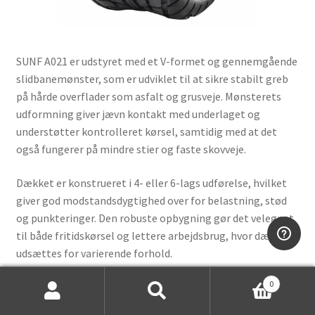
SUNF A021 er udstyret med et V-formet og gennemgående
slidbanemønster, som er udviklet til at sikre stabilt greb
på hårde overflader som asfalt og grusveje. Mønsterets
udformning giver jævn kontakt med underlaget og
understøtter kontrolleret kørsel, samtidig med at det
også fungerer på mindre stier og faste skovveje.
Dækket er konstrueret i 4- eller 6-lags udførelse, hvilket
giver god modstandsdygtighed over for belastning, stød
og punkteringer. Den robuste opbygning gør det velegnet
til både fritidskørsel og lettere arbejdsbrug, hvor dækket
udsættes for varierende forhold.
0
SUNF A021 fås i et bredt udvalg af størrelser med en
Søg
Søg
samlet diameter fra 13” til 26” og passer til fælge fra 6” til