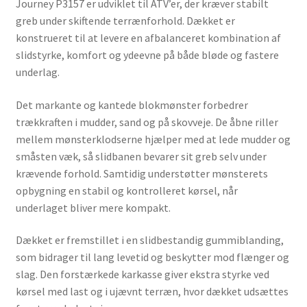
Journey P3157 er udviklet til ATV’er, der kræver stabilt
greb under skiftende terrænforhold. Dækket er
konstrueret til at levere en afbalanceret kombination af
slidstyrke, komfort og ydeevne på både bløde og fastere
underlag.
Det markante og kantede blokmønster forbedrer
trækkraften i mudder, sand og på skovveje. De åbne riller
mellem mønsterklodserne hjælper med at lede mudder og
småsten væk, så slidbanen bevarer sit greb selv under
krævende forhold. Samtidig understøtter mønsterets
opbygning en stabil og kontrolleret kørsel, når
underlaget bliver mere kompakt.
Dækket er fremstillet i en slidbestandig gummiblanding,
som bidrager til lang levetid og beskytter mod flænger og
slag. Den forstærkede karkasse giver ekstra styrke ved
kørsel med last og i ujævnt terræn, hvor dækket udsættes