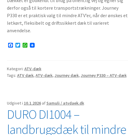
Dækket er godkendt til brug på offentlig vej og egner sig
derfor også til kortere transportstrækninger. Journey
P330 er et praktisk valg til mindre ATV’er, når der ønskes et
letkørt, fleksibelt og driftssikkert dæk til varieret
anvendelse.
F
T
W
a
w
h
c
i
a
e
t
t
b
t
s
Kategori:
ATV-dæk
o
e
A
o
r
p
Tags:
ATV dæk
,
ATV-dæk
,
Journey dæk
,
Journey P330 – ATV-dæk
k
p
Udgivet i
10.1.2026
af
Samuli / atvdaek.dk
DURO DI1004 –
landbrugsdæk til mindre