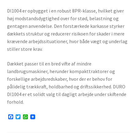
DI1004 er opbygget i en robust 8PR-klasse, hvilket giver
høj modstandsdygtighed over for stød, belastning og
gentagen anvendelse. Den forstærkede karkasse styrker
dækkets struktur og reducerer risikoen for skader i mere
krævende arbejdssituationer, hvor både vægt og underlag
stiller store krav.
Dækket passer til en bred vifte af mindre
landbrugsmaskiner, herunder kompakttraktorer og
forskellige arbejdsredskaber, hvor der er behov for
pålidelig trækkraft, holdbarhed og driftssikkerhed. DURO
DI1004 er et solidt valg til dagligt arbejde under skiftende
forhold.
F
T
W
a
w
h
c
i
a
e
t
t
b
t
s