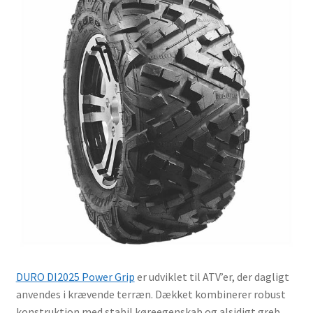
DURO DI2025 Power Grip
er udviklet til ATV’er, der dagligt
anvendes i krævende terræn. Dækket kombinerer robust
konstruktion med stabil køreegenskab og alsidigt greb,