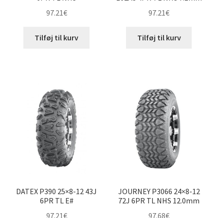
97.21
€
97.21
€
Tilføj til kurv
Tilføj til kurv
DATEX P390 25×8-12 43J
JOURNEY P3066 24×8-12
6PR TL E#
72J 6PR TL NHS 12.0mm
97.21
€
97.68
€