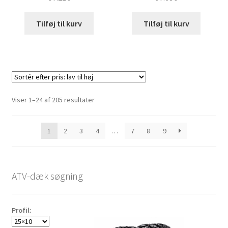
Tilføj til kurv
Tilføj til kurv
Sorteret
Viser 1–24 af 205 resultater
efter
pris:
1
2
3
4
…
7
8
9
lav
til
høj
ATV-dæk søgning
Profil: