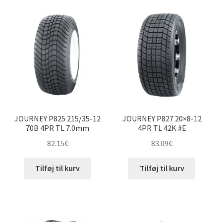
JOURNEY P825 215/35-12
JOURNEY P827 20×8-12
70B 4PR TL 7.0mm
4PR TL 42K #E
82.15
€
83.09
€
Tilføj til kurv
Tilføj til kurv