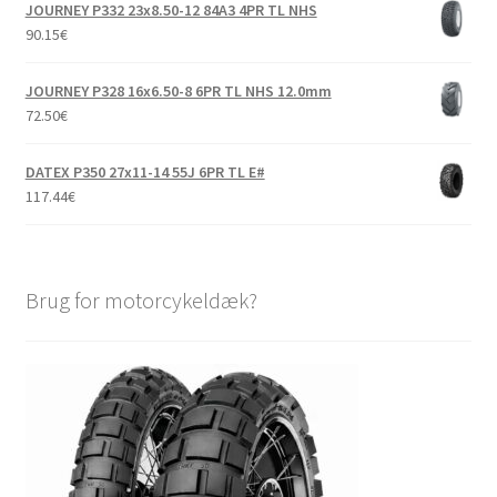
JOURNEY P332 23x8.50-12 84A3 4PR TL NHS
90.15
€
JOURNEY P328 16x6.50-8 6PR TL NHS 12.0mm
72.50
€
DATEX P350 27x11-14 55J 6PR TL E#
117.44
€
Brug for motorcykeldæk?