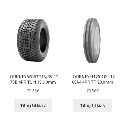
til
høj
JOURNEY WG02 215/35-12
JOURNEY H120 4.00-12
70B 4PR TL NHS 6.0mm
60A4 4PR TT 10.0mm
79.56
€
79.56
€
Tilføj til kurv
Tilføj til kurv