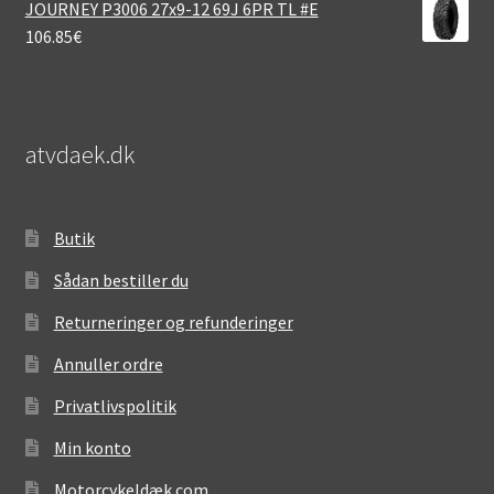
JOURNEY P3006 27x9-12 69J 6PR TL #E
106.85
€
atvdaek.dk
Butik
Sådan bestiller du
Returneringer og refunderinger
Annuller ordre
Privatlivspolitik
Min konto
Motorcykeldæk.com