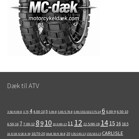
Dæk til ATV
6
4
5
4.00-10
6.00-9
6.50-10
3.50/4.00-8
3.75
5.00-8
5.00/5.70-8
5.90/155/165/175-14
12
8
10
14
9
15
11
7
16
16.5
6.50-16
7.00-12
12.5/80-18
10.0/80-12
CARLISLE
16/70-20
20
16.9/18.4/20.8-34
18x8.50/9.50-8
135/145-13
155/165-13