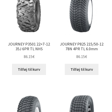
JOURNEY P3501 22×7-12
JOURNEY P825 215/50-12
35J 6PR TL NHS
78N 4PR TL 6.0mm
86.15
€
86.15
€
Tilføj til kurv
Tilføj til kurv