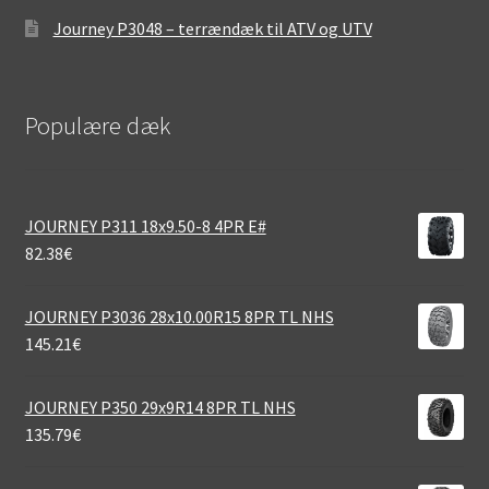
Journey P3048 – terrændæk til ATV og UTV
Populære dæk
JOURNEY P311 18x9.50-8 4PR E#
82.38
€
JOURNEY P3036 28x10.00R15 8PR TL NHS
145.21
€
JOURNEY P350 29x9R14 8PR TL NHS
135.79
€