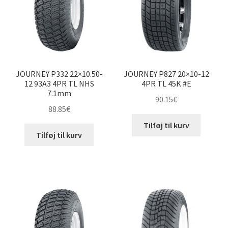
JOURNEY P332 22×10.50-
JOURNEY P827 20×10-12
12 93A3 4PR TL NHS
4PR TL 45K #E
7.1mm
90.15
€
88.85
€
Tilføj til kurv
Tilføj til kurv