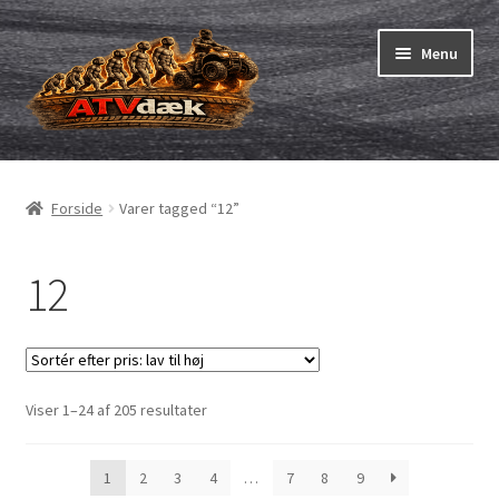
Spring
Spring
Menu
til
til
navigation
indhold
ATV-dæk
Udfold
underm
Små maskiner
Udfold
Forside
Varer tagged “12”
underm
Dækslanger
Udfold
underm
12
Karting
Vejledning
Udfold
underm
Sorteret
Viser 1–24 af 205 resultater
efter
pris:
1
2
3
4
…
7
8
9
lav