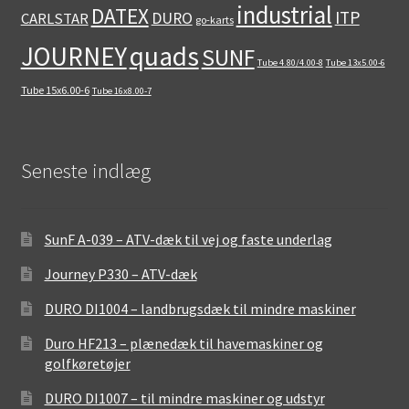
industrial
DATEX
ITP
DURO
CARLSTAR
go-karts
quads
JOURNEY
SUNF
Tube 4.80/4.00-8
Tube 13x5.00-6
Tube 15x6.00-6
Tube 16x8.00-7
Seneste indlæg
SunF A-039 – ATV-dæk til vej og faste underlag
Journey P330 – ATV-dæk
DURO DI1004 – landbrugsdæk til mindre maskiner
Duro HF213 – plænedæk til havemaskiner og
golfkøretøjer
DURO DI1007 – til mindre maskiner og udstyr