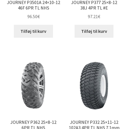
JOURNEY P3501A 24×10-12
JOURNEY P377 25×8-12
46F 6PR TL NHS
38J 4PR TL #E
96.50
€
97.21
€
Tilføj til kurv
Tilføj til kurv
JOURNEY P362 25×8-12
JOURNEY P332 25×11-12
6PR TL NHS
102A3 4PR TL NHS 7.1mm