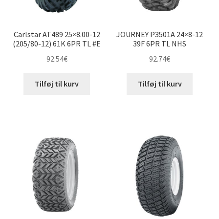
Carlstar AT489 25×8.00-12
JOURNEY P3501A 24×8-12
(205/80-12) 61K 6PR TL #E
39F 6PR TL NHS
92.54
€
92.74
€
Tilføj til kurv
Tilføj til kurv