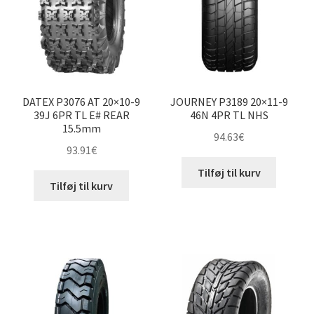
DATEX P3076 AT 20×10-9
JOURNEY P3189 20×11-9
39J 6PR TL E# REAR
46N 4PR TL NHS
15.5mm
94.63
€
93.91
€
Tilføj til kurv
Tilføj til kurv