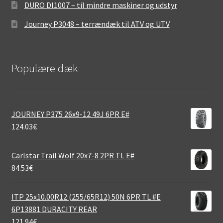
DURO DI1007 – til mindre maskiner og udstyr
Journey P3048 – terrændæk til ATV og UTV
Populære dæk
JOURNEY P375 26x9-12 49J 6PR E#
124.03
€
Carlstar Trail Wolf 20x7-8 2PR TL E#
84.53
€
ITP 25x10.00R12 (255/65R12) 50N 6PR TL #E
6P13881 DURACITY REAR
121.94
€