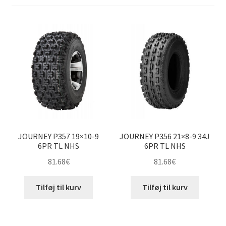
til
høj
JOURNEY P357 19×10-9
JOURNEY P356 21×8-9 34J
6PR TL NHS
6PR TL NHS
81.68
€
81.68
€
Tilføj til kurv
Tilføj til kurv