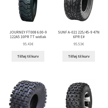
JOURNEY FT008 6.00-9
SUNF A-021 225/45-9 47N
122A5 10PR TT widlak
6PR E#
95.43
€
95.53
€
Tilføj til kurv
Tilføj til kurv