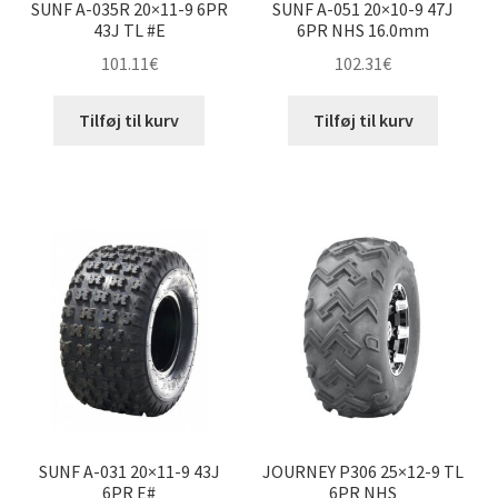
SUNF A-035R 20×11-9 6PR
SUNF A-051 20×10-9 47J
43J TL #E
6PR NHS 16.0mm
101.11
€
102.31
€
Tilføj til kurv
Tilføj til kurv
SUNF A-031 20×11-9 43J
JOURNEY P306 25×12-9 TL
6PR E#
6PR NHS