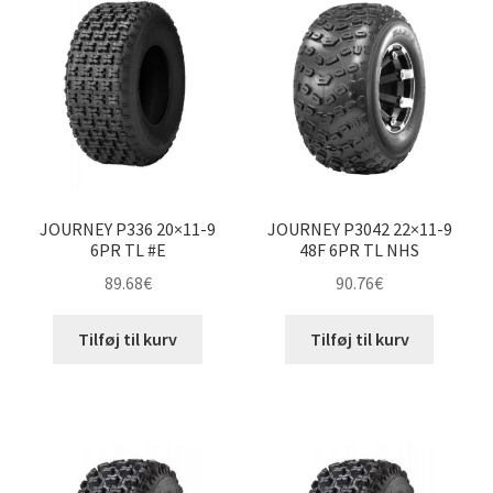
JOURNEY P336 20×11-9
JOURNEY P3042 22×11-9
6PR TL #E
48F 6PR TL NHS
89.68
€
90.76
€
Tilføj til kurv
Tilføj til kurv