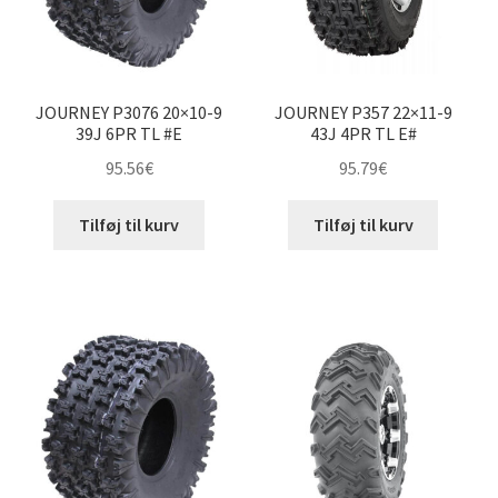
JOURNEY P3076 20×10-9
JOURNEY P357 22×11-9
39J 6PR TL #E
43J 4PR TL E#
95.56
€
95.79
€
Tilføj til kurv
Tilføj til kurv