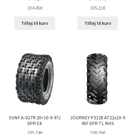
104.45
€
105.21
€
Tilføj til kurv
Tilføj til kurv
SUNF A-027R 20×10-9 47J
JOURNEY P3128 AT22x10-9
6PR E#
45F 6PR TL NHS
105.74
€
108.26
€