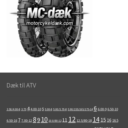
Dæk til ATV
6
4
5
4.00-10
6.00-9
6.50-10
3.50/4.00-8
3.75
5.00-8
5.00/5.70-8
5.90/155/165/175-14
12
8
10
14
9
15
11
7
16
16.5
6.50-16
7.00-12
12.5/80-18
10.0/80-12