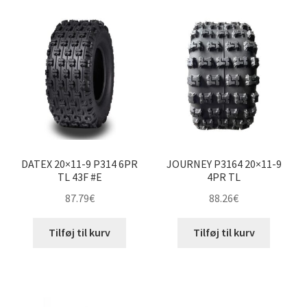
DATEX 20×11-9 P314 6PR
JOURNEY P3164 20×11-9
TL 43F #E
4PR TL
87.79
€
88.26
€
Tilføj til kurv
Tilføj til kurv