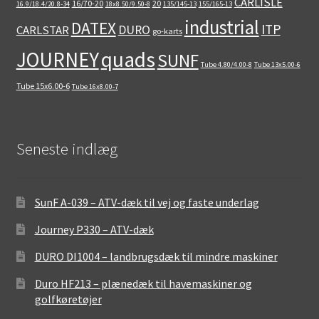
CARLISLE
16/70-20
20
16.9/18.4/20.8-34
18x8.50/9.50-8
135/145-13
155/165-13
industrial
DATEX
ITP
DURO
CARLSTAR
go-karts
quads
JOURNEY
SUNF
Tube 4.80/4.00-8
Tube 13x5.00-6
Tube 15x6.00-6
Tube 16x8.00-7
Seneste indlæg
SunF A-039 – ATV-dæk til vej og faste underlag
Journey P330 – ATV-dæk
DURO DI1004 – landbrugsdæk til mindre maskiner
Duro HF213 – plænedæk til havemaskiner og
golfkøretøjer