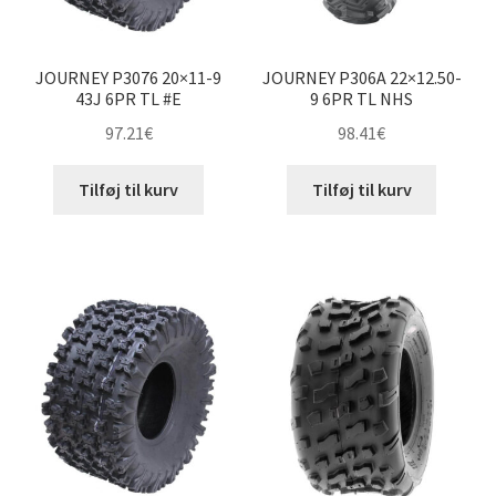
JOURNEY P3076 20×11-9
JOURNEY P306A 22×12.50-
43J 6PR TL #E
9 6PR TL NHS
97.21
€
98.41
€
Tilføj til kurv
Tilføj til kurv