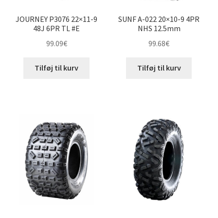
JOURNEY P3076 22×11-9
SUNF A-022 20×10-9 4PR
48J 6PR TL #E
NHS 12.5mm
99.09
€
99.68
€
Tilføj til kurv
Tilføj til kurv