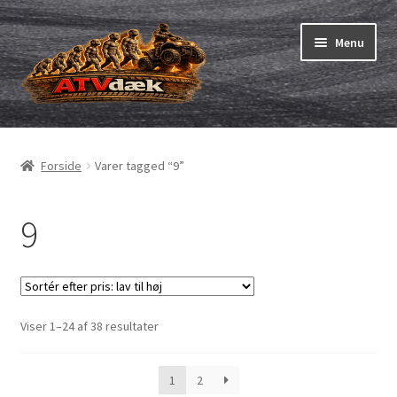
Spring
Spring
Menu
til
til
navigation
indhold
ATV-dæk
Udfold
underm
Små maskiner
Udfold
Forside
Varer tagged “9”
underm
Dækslanger
Udfold
underm
9
Karting
Vejledning
Udfold
underm
Sorteret
Viser 1–24 af 38 resultater
efter
pris:
1
2
lav