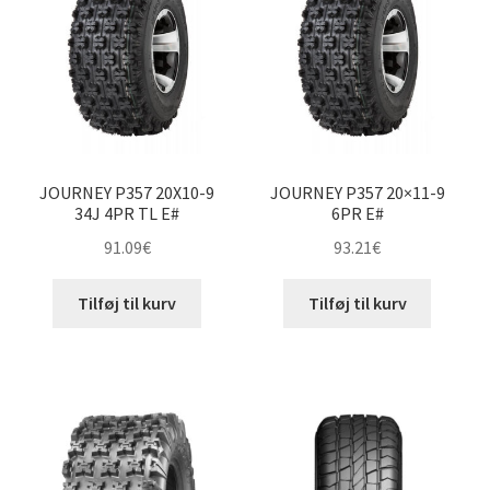
JOURNEY P357 20X10-9
JOURNEY P357 20×11-9
34J 4PR TL E#
6PR E#
91.09
€
93.21
€
Tilføj til kurv
Tilføj til kurv