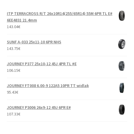
ITP TERRACROSS R/T 26x10R14(255/65R14) 55M 6PR TL E#
6EE4831 21.4mm
143.04
€
SUNF A-033 25x11-10 6PR NHS
143.75
€
JOURNEY P377 25x10-12 45J 4PR TL #E
106.15
€
JOURNEY FT008 6.00-9 122A5 10PR TT widlak
95.43
€
JOURNEY P3006 26x9-12 49J 6PR E#
107.33
€