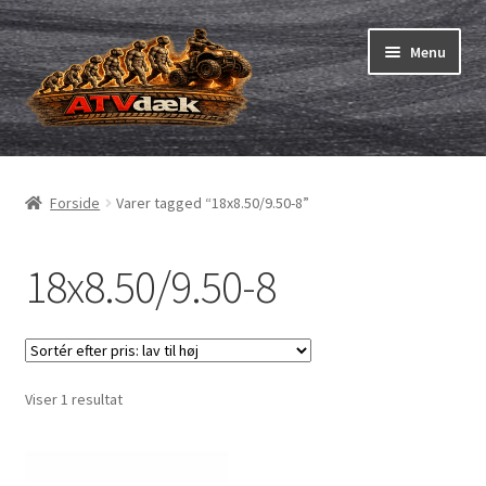
Spring
Spring
Menu
til
til
navigation
indhold
ATV-dæk
Udfold
underm
Små maskiner
Udfold
Forside
Varer tagged “18x8.50/9.50-8”
underm
Dækslanger
Udfold
underm
18x8.50/9.50-8
Karting
Vejledning
Udfold
underm
Viser 1 resultat