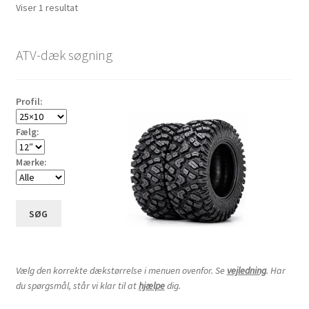
Viser 1 resultat
ATV-dæk søgning
Profil:
Fælg:
Mærke:
SØG
Vælg den korrekte dækstørrelse i menuen ovenfor. Se
vejledning
. Har
du spørgsmål, står vi klar til at
hjælpe
dig.