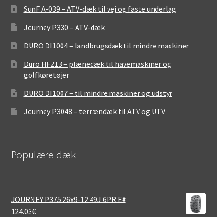
SunF A-039 – ATV-dæk til vej og faste underlag
Journey P330 – ATV-dæk
DURO DI1004 – landbrugsdæk til mindre maskiner
Duro HF213 – plænedæk til havemaskiner og
golfkøretøjer
DURO DI1007 – til mindre maskiner og udstyr
Journey P3048 – terrændæk til ATV og UTV
Populære dæk
JOURNEY P375 26x9-12 49J 6PR E#
124.03
€