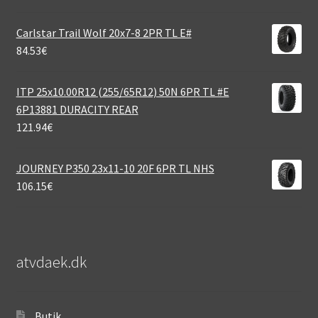
Carlstar Trail Wolf 20x7-8 2PR TL E#
84.53
€
ITP 25x10.00R12 (255/65R12) 50N 6PR TL #E
6P13881 DURACITY REAR
121.94
€
JOURNEY P350 23x11-10 20F 6PR TL NHS
106.15
€
atvdaek.dk
Butik