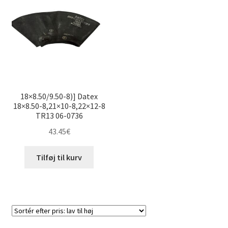
18×8.50/9.50-8)] Datex
18×8.50-8,21×10-8,22×12-8
TR13 06-0736
43.45
€
Tilføj til kurv