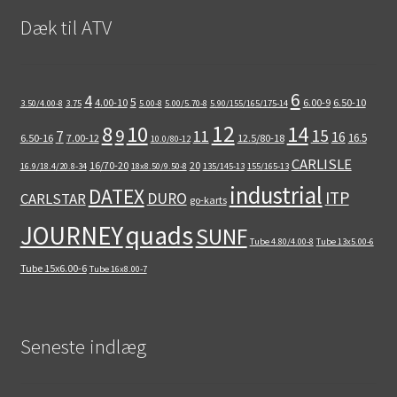
Dæk til ATV
6
4
5
4.00-10
6.00-9
6.50-10
3.50/4.00-8
3.75
5.00-8
5.00/5.70-8
5.90/155/165/175-14
12
8
10
14
9
15
11
7
16
16.5
6.50-16
7.00-12
12.5/80-18
10.0/80-12
CARLISLE
16/70-20
20
16.9/18.4/20.8-34
18x8.50/9.50-8
135/145-13
155/165-13
industrial
DATEX
ITP
DURO
CARLSTAR
go-karts
quads
JOURNEY
SUNF
Tube 4.80/4.00-8
Tube 13x5.00-6
Tube 15x6.00-6
Tube 16x8.00-7
Seneste indlæg