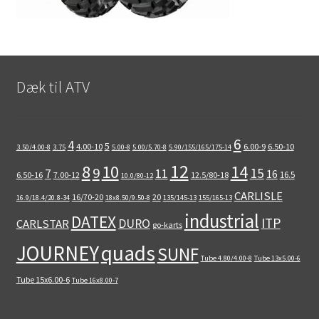
Dæk til ATV
6
4
5
4.00-10
6.00-9
6.50-10
3.50/4.00-8
3.75
5.00-8
5.00/5.70-8
5.90/155/165/175-14
12
8
10
14
9
15
11
7
16
16.5
6.50-16
7.00-12
12.5/80-18
10.0/80-12
CARLISLE
16/70-20
20
16.9/18.4/20.8-34
18x8.50/9.50-8
135/145-13
155/165-13
industrial
DATEX
ITP
DURO
CARLSTAR
go-karts
quads
JOURNEY
SUNF
Tube 4.80/4.00-8
Tube 13x5.00-6
Tube 15x6.00-6
Tube 16x8.00-7