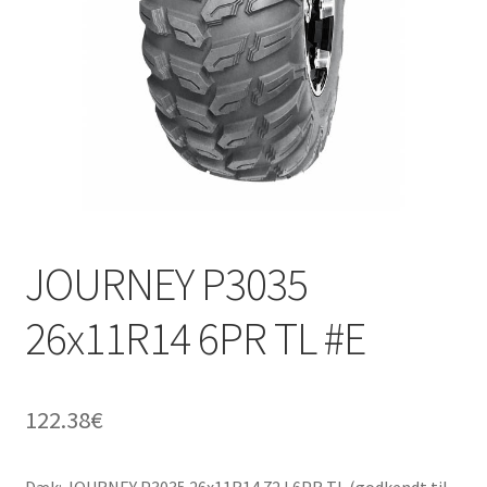
JOURNEY P3035
26x11R14 6PR TL #E
122.38
€