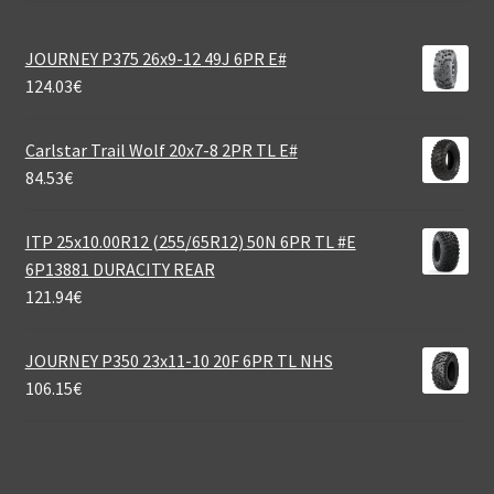
JOURNEY P375 26x9-12 49J 6PR E#
124.03
€
Carlstar Trail Wolf 20x7-8 2PR TL E#
84.53
€
ITP 25x10.00R12 (255/65R12) 50N 6PR TL #E
6P13881 DURACITY REAR
121.94
€
JOURNEY P350 23x11-10 20F 6PR TL NHS
106.15
€