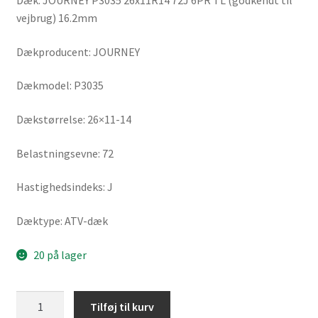
Dæk: JOURNEY P3035 26x11R14 72J 6PR TL (godkendt til
vejbrug) 16.2mm
Dækproducent: JOURNEY
Dækmodel: P3035
Dækstørrelse: 26×11-14
Belastningsevne: 72
Hastighedsindeks: J
Dæktype: ATV-dæk
20 på lager
JOURNEY
Tilføj til kurv
P3035