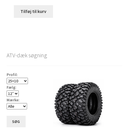
Tilføj til kurv
ATV-dæk søgning
Profil:
Fælg:
Mærke:
SØG