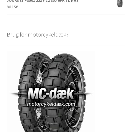
JOURNEY P3501 22x7-12 35J 6PR TL NHS
86.15
€
Brug for motorcykeldæk?