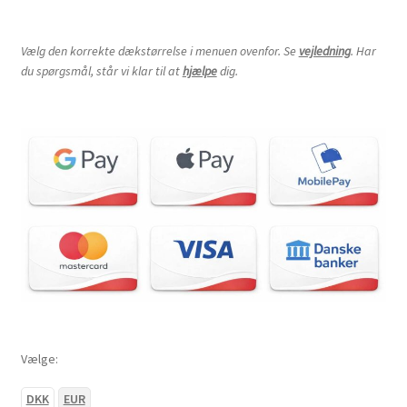
Vælg den korrekte dækstørrelse i menuen ovenfor. Se
vejledning
. Har
du spørgsmål, står vi klar til at
hjælpe
dig.
Vælge:
DKK
EUR