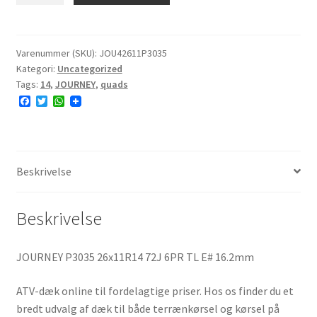
26x11R14
6PR
TL
Varenummer (SKU):
JOU42611P3035
Kategori:
Uncategorized
#E
Tags:
14
,
JOURNEY
,
quads
antal
F
T
W
a
w
h
c
i
a
e
t
t
b
t
s
o
e
A
o
r
p
Beskrivelse
k
p
Beskrivelse
JOURNEY P3035 26x11R14 72J 6PR TL E# 16.2mm
ATV-dæk online til fordelagtige priser. Hos os finder du et
bredt udvalg af dæk til både terrænkørsel og kørsel på