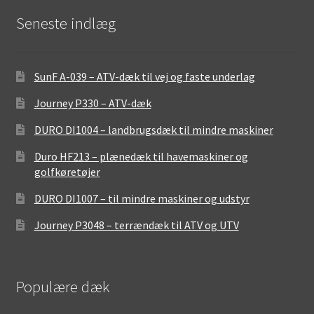
Seneste indlæg
SunF A-039 – ATV-dæk til vej og faste underlag
Journey P330 – ATV-dæk
DURO DI1004 – landbrugsdæk til mindre maskiner
Duro HF213 – plænedæk til havemaskiner og
golfkøretøjer
DURO DI1007 – til mindre maskiner og udstyr
Journey P3048 – terrændæk til ATV og UTV
Populære dæk