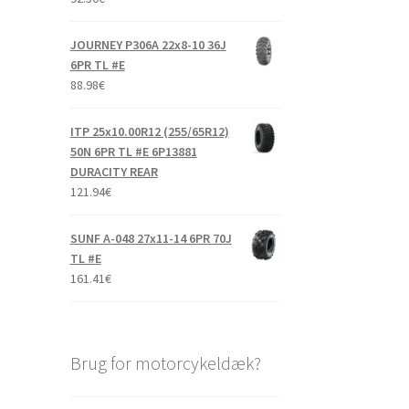
JOURNEY P306A 22x8-10 36J
6PR TL #E
88.98
€
ITP 25x10.00R12 (255/65R12)
50N 6PR TL #E 6P13881
DURACITY REAR
121.94
€
SUNF A-048 27x11-14 6PR 70J
TL #E
161.41
€
Brug for motorcykeldæk?