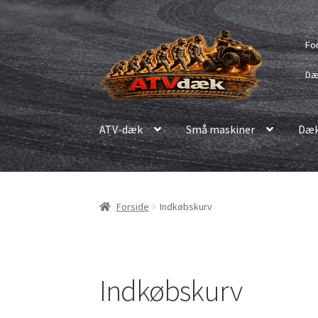
Spring
Spring
Fo
til
til
navigation
indhold
Dæ
ATV-dæk
Små maskiner
Dæk
Forside
Indkøbskurv
Indkøbskurv