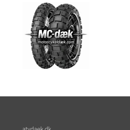
atvdaek.dk