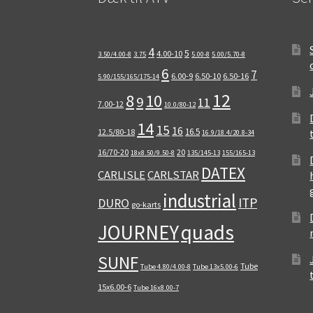
4
5
4.00-10
3.50/4.00-8
3.75
5.00-8
5.00/5.70-8
6
7
6.00-9
6.50-10
6.50-16
5.90/155/165/175-14
12
8
10
9
11
7.00-12
10.0/80-12
14
15
16
16.5
12.5/80-18
16.9/18.4/20.8-34
16/70-20
20
18x8.50/9.50-8
135/145-13
155/165-13
DATEX
CARLISLE
CARLSTAR
industrial
ITP
DURO
go-karts
quads
JOURNEY
SUNF
Tube
Tube 4.80/4.00-8
Tube 13x5.00-6
15x6.00-6
Tube 16x8.00-7