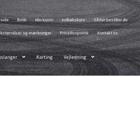
rside
Butik
Min konto
Indkøbskurv
Sådan bestiller du
kstørrelser og mærkninger
Privatlivspolitik
Kontakt os
slanger
Karting
Vejledning