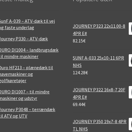
SunF A-039 – ATV-dæk til vej
JOURNEY P323 22x11.00-8
og faste underlag
4PR E#
Journey P330 – ATV-dæk
82.15
€
DURO DI1004 – landbrugsdæk
til mindre maskiner
SUNF A-033 25x10-11 6PR
NHS
Duro HF213 – plænedæk til
124.28
€
havemaskiner og
golfkøretøjer
JOURNEY P322 16x8-7 20F
DURO DI1007 – til mindre
4PR E#
maskiner og udstyr
69.44
€
Journey P3048 – terrændæk
til ATV og UTV
JOURNEY P350 19x7-8 4PR
TL NHS