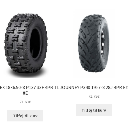
EX 18×6.50-8 P137 33F 4PR TL
JOURNEY P340 19×7-8 28J 4PR E#
#E
71.79
€
71.63
€
Tilføj til kurv
Tilføj til kurv