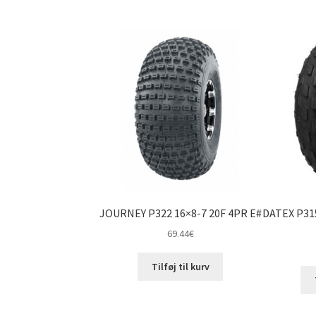
JOURNEY P322 16×8-7 20F 4PR E#
DATEX P315
69.44
€
Tilføj til kurv