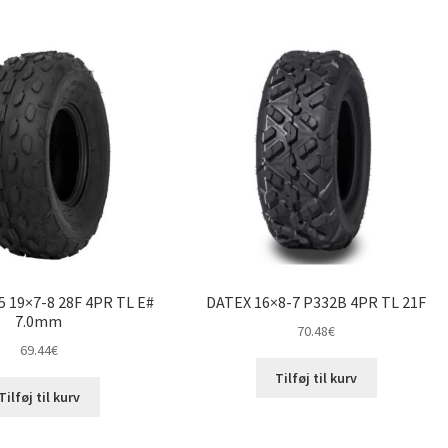
 19×7-8 28F 4PR TL E#
DATEX 16×8-7 P332B 4PR TL 21F
7.0mm
70.48
€
69.44
€
Tilføj til kurv
Tilføj til kurv