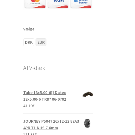
Vælge:
DKK
EUR
ATV-dæk
Tube 13x5.00-6)] Datex
13x5.00-6 TR87 06-0702
41.10
€
JOURNEY P5047 26x12-12 87A3
4PR TL NHS 7.6mm
111.33
€