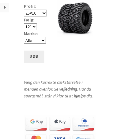
Profil:
Fælg:
Mærke:
SØG
Vælg den korrekte dækstørrelse i
menuen ovenfor. Se
vejledning
. Har du
spørgsmål, står vi klar til at
hjælpe
dig.