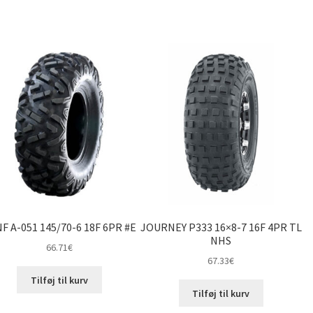
F A-051 145/70-6 18F 6PR #E
JOURNEY P333 16×8-7 16F 4PR TL
NHS
66.71
€
67.33
€
Tilføj til kurv
Tilføj til kurv