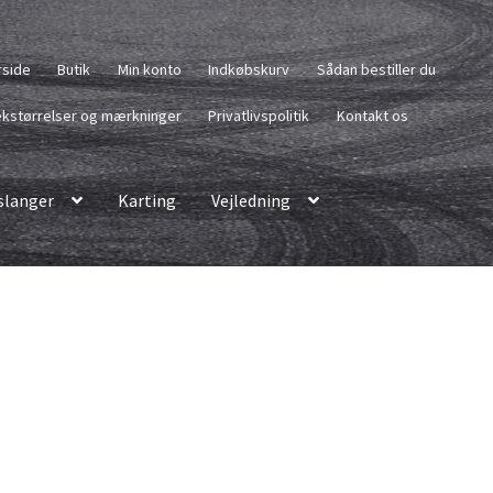
rside
Butik
Min konto
Indkøbskurv
Sådan bestiller du
kstørrelser og mærkninger
Privatlivspolitik
Kontakt os
langer
Karting
Vejledning