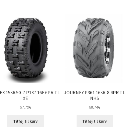
EX 15×6.50-7 P137 16F 6PR TL
JOURNEY P361 16×6-8 4PR TL
#E
NHS
67.79
€
68.74
€
Tilføj til kurv
Tilføj til kurv