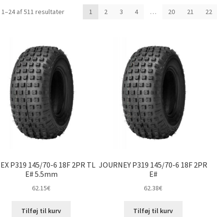
Sorteret
 1–24 af 511 resultater
1
2
3
4
…
20
21
22
efter
pris:
lav
til
høj
EX P319 145/70-6 18F 2PR TL
JOURNEY P319 145/70-6 18F 2PR
E# 5.5mm
E#
62.15
€
62.38
€
Tilføj til kurv
Tilføj til kurv