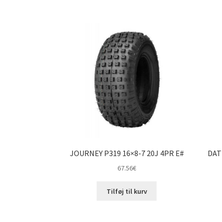
JOURNEY P319 16×8-7 20J 4PR E#
DAT
67.56
€
Tilføj til kurv