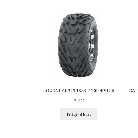
JOURNEY P329 16×8-7 20F 4PR E#
DAT
70.85
€
Tilføj til kurv