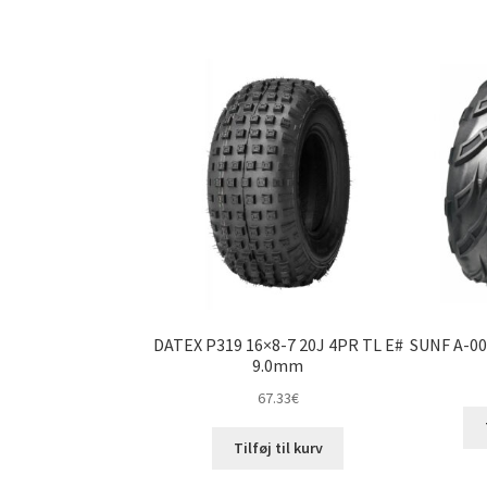
DATEX P319 16×8-7 20J 4PR TL E#
SUNF A-00
9.0mm
67.33
€
Tilføj til kurv