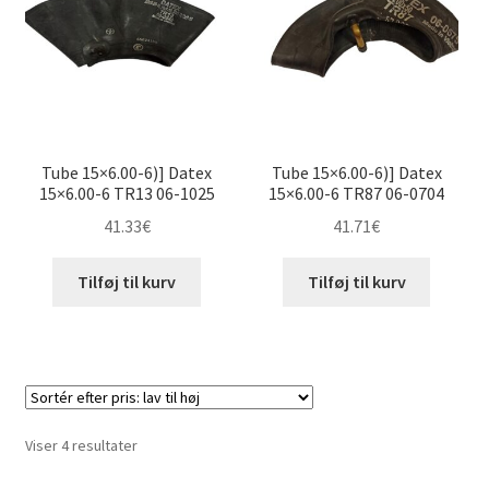
16″ slanger
17″ slanger
18″ slanger
Tube 15×6.00-6)] Datex
Tube 15×6.00-6)] Datex
15×6.00-6 TR13 06-1025
15×6.00-6 TR87 06-0704
Karting
41.33
€
41.71
€
Vejledning
Udfold
Tilføj til kurv
Tilføj til kurv
underm
Sorteret
Viser 4 resultater
efter