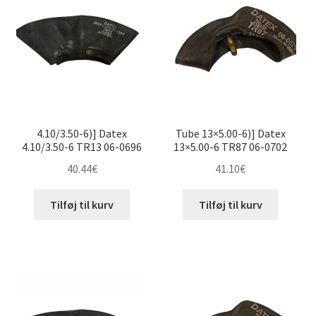
til
8″ slanger
høj
9″ slanger
10″ slanger
12″ slanger
4.10/3.50-6)] Datex
Tube 13×5.00-6)] Datex
4.10/3.50-6 TR13 06-0696
13×5.00-6 TR87 06-0702
13″ slanger
40.44
€
41.10
€
15″ slanger
Tilføj til kurv
Tilføj til kurv
14″ slanger
14.5″ slanger
15.5″ slanger