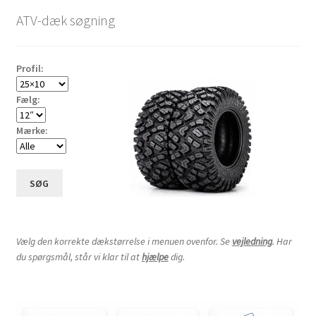
pris:
ATV-dæk søgning
lav
til
høj
Profil:
Fælg:
Mærke:
SØG
Vælg den korrekte dækstørrelse i menuen ovenfor. Se
vejledning
. Har
du spørgsmål, står vi klar til at
hjælpe
dig.