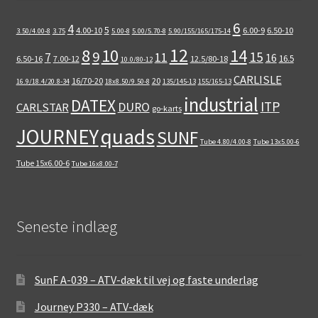
6
4
5
4.00-10
6.00-9
6.50-10
3.50/4.00-8
3.75
5.00-8
5.00/5.70-8
5.90/155/165/175-14
12
8
10
14
9
15
11
7
16
16.5
6.50-16
7.00-12
12.5/80-18
10.0/80-12
CARLISLE
16/70-20
20
16.9/18.4/20.8-34
18x8.50/9.50-8
135/145-13
155/165-13
industrial
DATEX
ITP
DURO
CARLSTAR
go-karts
quads
JOURNEY
SUNF
Tube 4.80/4.00-8
Tube 13x5.00-6
Tube 15x6.00-6
Tube 16x8.00-7
Seneste indlæg
SunF A-039 – ATV-dæk til vej og faste underlag
Journey P330 – ATV-dæk