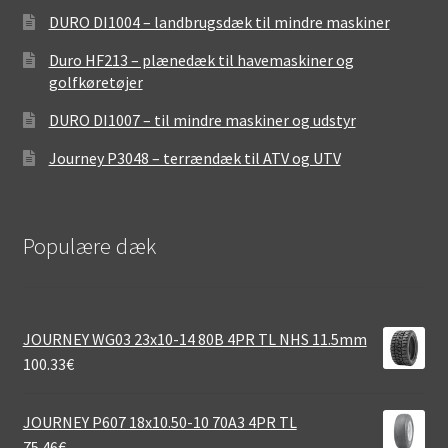
DURO DI1004 – landbrugsdæk til mindre maskiner
Duro HF213 – plænedæk til havemaskiner og
golfkøretøjer
DURO DI1007 – til mindre maskiner og udstyr
Journey P3048 – terrændæk til ATV og UTV
Populære dæk
JOURNEY WG03 23x10-14 80B 4PR TL NHS 11.5mm
100.33
€
JOURNEY P607 18x10.50-10 70A3 4PR TL
75.46
€