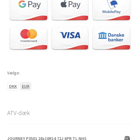
Vælge:
DKK
EUR
ATV-dæk
JOURNEY P3501 28x10R14 72J 6PR TL NHS