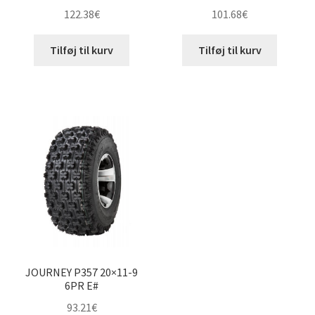
122.38
€
101.68
€
Tilføj til kurv
Tilføj til kurv
JOURNEY P357 20×11-9
6PR E#
93.21
€