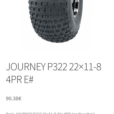
JOURNEY P322 22×11-8
4PR E#
90.38
€