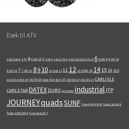
Dæk til ATV
6
4
5
4.00-10
6.00-9
6.50-10
3.50/4.00-8
3.75
5.00-8
5.00/5.70-8
5.90/155/165/175-14
12
8
10
14
9
15
11
7
16
16.5
6.50-16
7.00-12
12.5/80-18
10.0/80-12
CARLISLE
16/70-20
20
16.9/18.4/20.8-34
18x8.50/9.50-8
135/145-13
155/165-13
industrial
DATEX
ITP
DURO
CARLSTAR
go-karts
quads
JOURNEY
SUNF
Tube 4.80/4.00-8
Tube 13x5.00-6
Tube 15x6.00-6
Tube 16x8.00-7