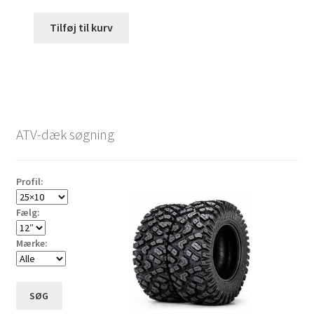
Tilføj til kurv
ATV-dæk søgning
Profil:
Fælg:
Mærke:
SØG