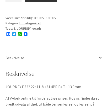
22x11-
8
4PR
Varenummer (SKU):
JOU822110P322
Kategori:
Uncategorized
E#
Tags:
8
,
JOURNEY
,
quads
antal
F
T
W
a
w
h
c
i
a
e
t
t
b
t
s
o
e
A
o
r
p
Beskrivelse
k
p
Beskrivelse
JOURNEY P322 22×11-8 43J 4PR E# TL 13.0mm
ATV-dæk online til fordelagtige priser. Hos os finder du et
bredt udvalg af dæk til både terrænkørsel og kørsel på