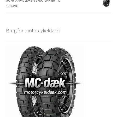
SUNF A-040 25x8-12 65J 6PR E# TL
120.49
€
Brug for motorcykeldæk?