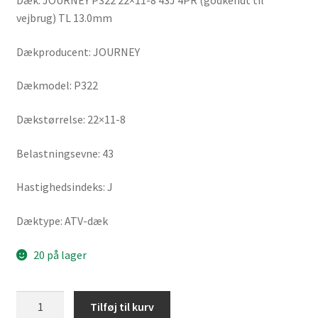
Dæk: JOURNEY P322 22×11-8 43J 4PR (godkendt til
vejbrug) TL 13.0mm
Dækproducent: JOURNEY
Dækmodel: P322
Dækstørrelse: 22×11-8
Belastningsevne: 43
Hastighedsindeks: J
Dæktype: ATV-dæk
20 på lager
JOURNEY
Tilføj til kurv
P322