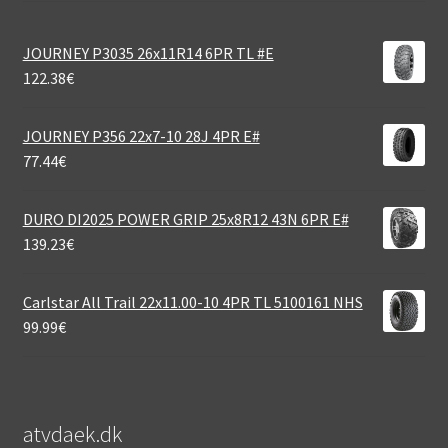
JOURNEY P3035 26x11R14 6PR TL #E
122.38
€
JOURNEY P356 22x7-10 28J 4PR E#
77.44
€
DURO DI2025 POWER GRIP 25x8R12 43N 6PR E#
139.23
€
Carlstar All Trail 22x11.00-10 4PR TL 5100161 NHS
99.99
€
atvdaek.dk