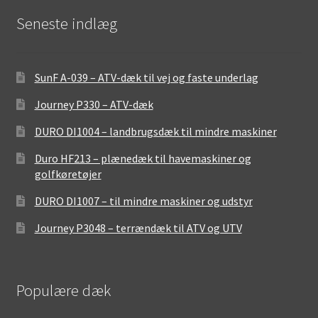
Seneste indlæg
SunF A-039 – ATV-dæk til vej og faste underlag
Journey P330 – ATV-dæk
DURO DI1004 – landbrugsdæk til mindre maskiner
Duro HF213 – plænedæk til havemaskiner og
golfkøretøjer
DURO DI1007 – til mindre maskiner og udstyr
Journey P3048 – terrændæk til ATV og UTV
Populære dæk