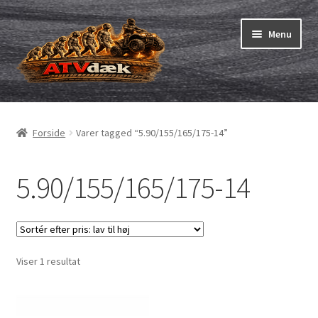
Spring
Spring
Menu
til
til
navigation
indhold
ATV-dæk
Udfold
underm
Små maskiner
Udfold
Forside
Varer tagged “5.90/155/165/175-14”
underm
Dækslanger
Udfold
underm
5.90/155/165/175-14
Karting
Vejledning
Udfold
underm
Viser 1 resultat