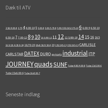
Dæk til ATV
6
4
5
4.00-10
6.00-9
6.50-10
3.50/4.00-8
3.75
5.00-8
5.00/5.70-8
5.90/155/165/175-14
12
8
10
14
9
15
11
7
16
16.5
6.50-16
7.00-12
12.5/80-18
10.0/80-12
CARLISLE
16/70-20
20
16.9/18.4/20.8-34
18x8.50/9.50-8
135/145-13
155/165-13
industrial
DATEX
ITP
DURO
CARLSTAR
go-karts
quads
JOURNEY
SUNF
Tube 4.80/4.00-8
Tube 13x5.00-6
Tube 15x6.00-6
Tube 16x8.00-7
Seneste indlæg