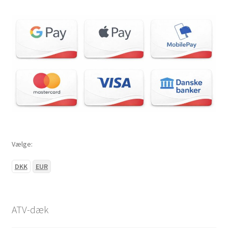
Vælge:
DKK
EUR
ATV-dæk