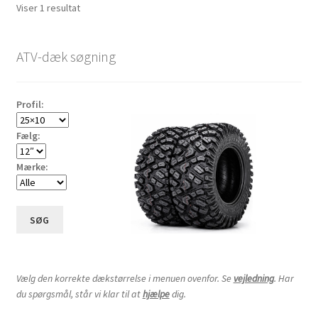
Viser 1 resultat
ATV-dæk søgning
Profil:
Fælg:
Mærke:
SØG
Vælg den korrekte dækstørrelse i menuen ovenfor. Se
vejledning
. Har
du spørgsmål, står vi klar til at
hjælpe
dig.