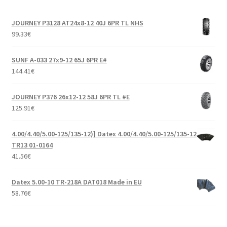
JOURNEY P3128 AT24x8-12 40J 6PR TL NHS
99.33
€
SUNF A-033 27x9-12 65J 6PR E#
144.41
€
JOURNEY P376 26x12-12 58J 6PR TL #E
125.91
€
4.00/4.40/5.00-125/135-12)] Datex 4.00/4.40/5.00-125/135-12
TR13 01-0164
41.56
€
Datex 5.00-10 TR-218A DAT018 Made in EU
58.76
€