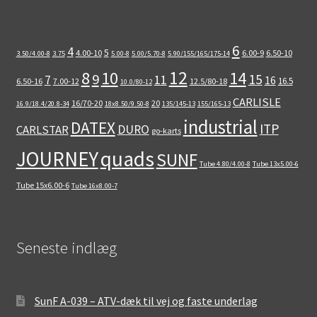
6
4
5
4.00-10
6.00-9
6.50-10
3.50/4.00-8
3.75
5.00-8
5.00/5.70-8
5.90/155/165/175-14
12
8
10
14
9
15
11
7
16
16.5
6.50-16
7.00-12
12.5/80-18
10.0/80-12
CARLISLE
16/70-20
20
16.9/18.4/20.8-34
18x8.50/9.50-8
135/145-13
155/165-13
industrial
DATEX
ITP
DURO
CARLSTAR
go-karts
quads
JOURNEY
SUNF
Tube 4.80/4.00-8
Tube 13x5.00-6
Tube 15x6.00-6
Tube 16x8.00-7
Seneste indlæg
SunF A-039 – ATV-dæk til vej og faste underlag