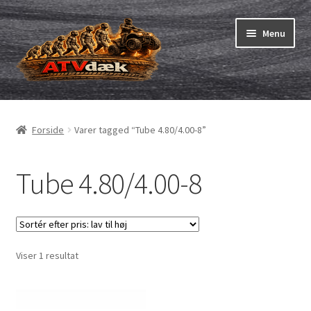
Spring
Spring
Menu
til
til
navigation
indhold
ATV-dæk
Udfold
underm
Små maskiner
Udfold
Forside
Varer tagged “Tube 4.80/4.00-8”
underm
Dækslanger
Udfold
underm
Tube 4.80/4.00-8
Karting
Vejledning
Udfold
underm
Viser 1 resultat