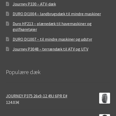
Journey P330 – ATV-dæk
DURO DI1004 – landbrugsdæk til mindre maskiner
Duro HF213 – plænedæk til havemaskiner og
golfkøretøjer
DURO DI1007 – til mindre maskiner og udstyr
Journey P3048 – terrændæk til ATV og UTV
Populære dæk
JOURNEY P375 26x9-12 49J 6PR E#
124.03
€