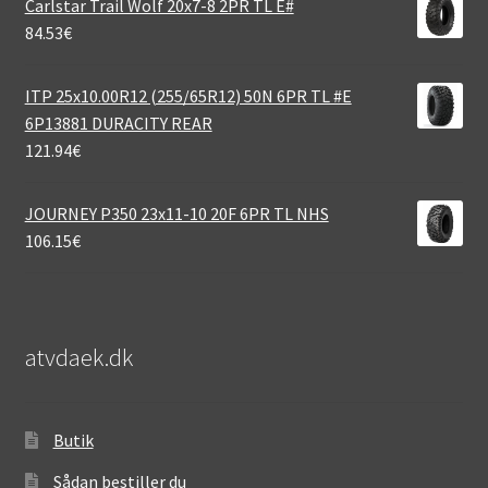
Carlstar Trail Wolf 20x7-8 2PR TL E#
84.53
€
ITP 25x10.00R12 (255/65R12) 50N 6PR TL #E
6P13881 DURACITY REAR
121.94
€
JOURNEY P350 23x11-10 20F 6PR TL NHS
106.15
€
atvdaek.dk
Butik
Sådan bestiller du