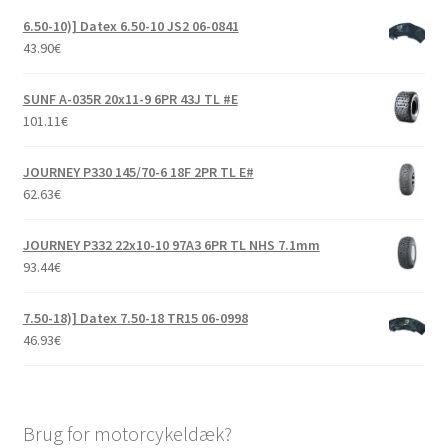
6.50-10)] Datex 6.50-10 JS2 06-0841
43.90
€
SUNF A-035R 20x11-9 6PR 43J TL #E
101.11
€
JOURNEY P330 145/70-6 18F 2PR TL E#
62.63
€
JOURNEY P332 22x10-10 97A3 6PR TL NHS 7.1mm
93.44
€
7.50-18)] Datex 7.50-18 TR15 06-0998
46.93
€
Brug for motorcykeldæk?