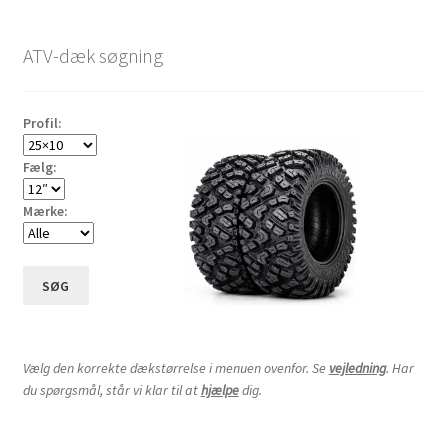
ATV-dæk søgning
Profil:
Fælg:
Mærke:
SØG
Vælg den korrekte dækstørrelse i menuen ovenfor. Se
vejledning
. Har
du spørgsmål, står vi klar til at
hjælpe
dig.