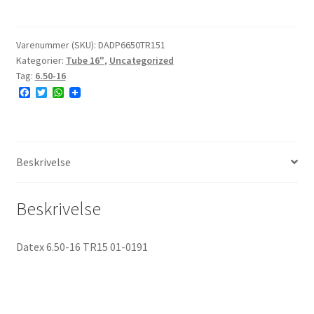
Datex
6.50-
16
Varenummer (SKU):
DADP6650TR151
Kategorier:
Tube 16"
,
Uncategorized
TR15
Tag:
6.50-16
01-
F
T
W
0191
a
w
h
antal
c
i
a
e
t
t
b
t
s
o
e
A
o
r
p
Beskrivelse
k
p
Beskrivelse
Datex 6.50-16 TR15 01-0191