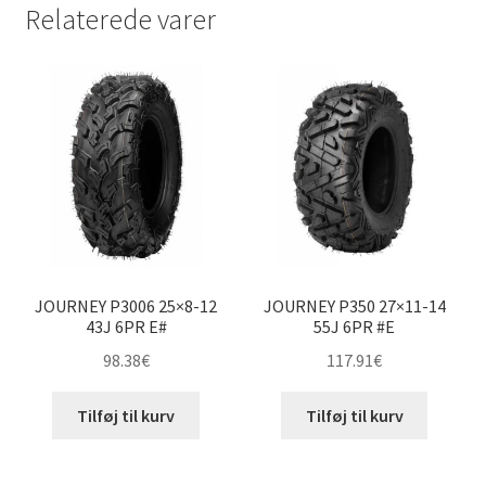
Relaterede varer
JOURNEY P3006 25×8-12
JOURNEY P350 27×11-14
43J 6PR E#
55J 6PR #E
98.38
€
117.91
€
Tilføj til kurv
Tilføj til kurv