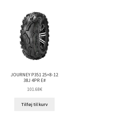
JOURNEY P351 25×8-12
38J 4PR E#
101.68
€
Tilføj til kurv