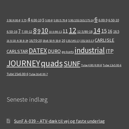
6
4
5
4.00-10
6.00-9
6.50-10
3.50/4.00-8
3.75
5.00-8
5.00/5.70-8
5.90/155/165/175-14
12
8
10
14
9
15
11
7
16
16.5
6.50-16
7.00-12
12.5/80-18
10.0/80-12
CARLISLE
16/70-20
20
16.9/18.4/20.8-34
18x8.50/9.50-8
135/145-13
155/165-13
industrial
DATEX
ITP
DURO
CARLSTAR
go-karts
quads
JOURNEY
SUNF
Tube 4.80/4.00-8
Tube 13x5.00-6
Tube 15x6.00-6
Tube 16x8.00-7
Seneste indlæg
SunF A-039 – ATV-dæk til vej og faste underlag