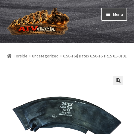
Spring
Spring
Menu
til
til
navigation
indhold
ATV-dæk
Udfold
underm
Små maskiner
Udfold
Forside
Uncategorized
6.50-16)] Datex 6.50-16 TR15 01-0191
underm
Dækslanger
Udfold
underm
Karting
Vejledning
Udfold
underm