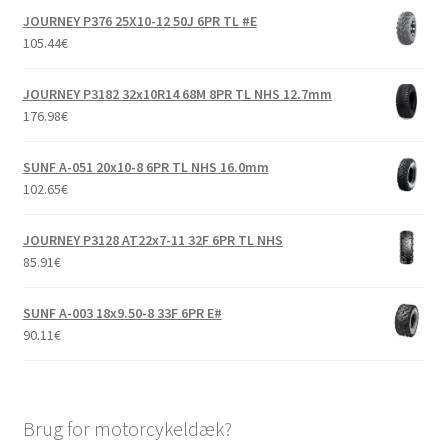
JOURNEY P376 25X10-12 50J 6PR TL #E
105.44
€
JOURNEY P3182 32x10R14 68M 8PR TL NHS 12.7mm
176.98
€
SUNF A-051 20x10-8 6PR TL NHS 16.0mm
102.65
€
JOURNEY P3128 AT22x7-11 32F 6PR TL NHS
85.91
€
SUNF A-003 18x9.50-8 33F 6PR E#
90.11
€
Brug for motorcykeldæk?