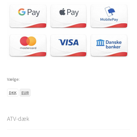
Vælge:
DKK
EUR
ATV-dæk