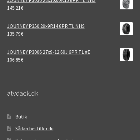
145.21
€
JOURNEY P350 29x9R14 8PR TL NHS
135.79
€
JOURNEY P3006 27x9-12 69J 6PR TL #E
106.85
€
atvdaek.dk
Butik
Sådan bestiller du