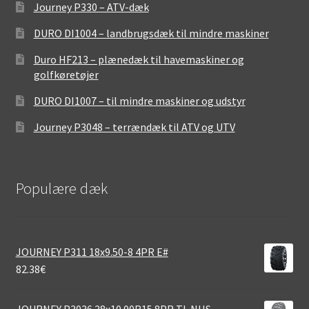
Journey P330 – ATV-dæk
DURO DI1004 – landbrugsdæk til mindre maskiner
Duro HF213 – plænedæk til havemaskiner og
golfkøretøjer
DURO DI1007 – til mindre maskiner og udstyr
Journey P3048 – terrændæk til ATV og UTV
Populære dæk
JOURNEY P311 18x9.50-8 4PR E#
82.38
€
JOURNEY P3036 28x10.00R15 8PR TL NHS