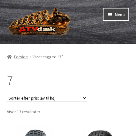
Spring
Spring
Menu
til
til
navigation
indhold
ATV-dæk
Udfold
underm
Små maskiner
Udfold
Forside
Varer tagged “7”
underm
Dækslanger
Udfold
underm
7
Karting
Vejledning
Udfold
underm
Sorteret
Viser 13 resultater
efter
pris:
lav