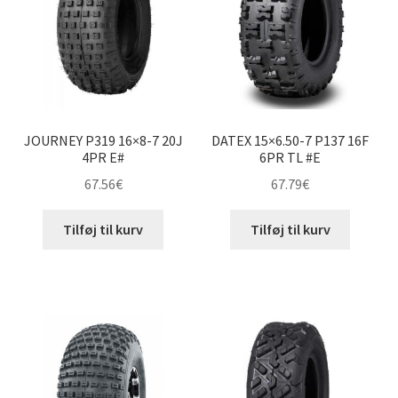
JOURNEY P319 16×8-7 20J
DATEX 15×6.50-7 P137 16F
4PR E#
6PR TL #E
67.56
€
67.79
€
Tilføj til kurv
Tilføj til kurv