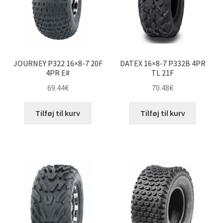
JOURNEY P322 16×8-7 20F
DATEX 16×8-7 P332B 4PR
4PR E#
TL 21F
69.44
€
70.48
€
Tilføj til kurv
Tilføj til kurv