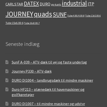
industrial
DATEX
ITP
DURO
CARLSTAR
go-karts
quads
JOURNEY
SUNF
Tube 4.80/4.00-8
Tube 13x5.00-6
Tube 15x6.00-6
Tube 16x8.00-7
Seneste indlæg
SunF A-039 – ATV-dæk til vej og faste underlag
Journey P330 – ATV-dæk
DURO DI1004 – landbrugsdæk til mindre maskiner
Duro HF213 – plænedæk til havemaskiner og
golfkøretøjer
DURO DI1007 – til mindre maskiner og udstyr