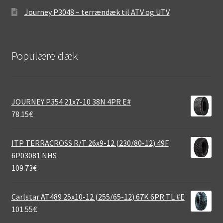
Journey P3048 – terrændæk til ATV og UTV
Populære dæk
JOURNEY P354 21x7-10 38N 4PR E#
78.15
€
ITP TERRACROSS R/T 26x9-12 (230/80-12) 49F
6P03081 NHS
109.73
€
Carlstar AT489 25x10-12 (255/65-12) 67K 6PR TL #E
101.55
€