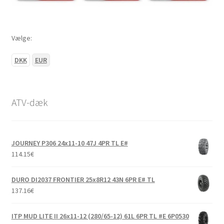
Vælge:
DKK
EUR
ATV-dæk
JOURNEY P306 24x11-10 47J 4PR TL E#
114.15
€
DURO DI2037 FRONTIER 25x8R12 43N 6PR E# TL
137.16
€
ITP MUD LITE II 26x11-12 (280/65-12) 61L 6PR TL #E 6P0530