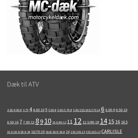
Dæk til ATV
6
4
5
4.00-10
6.00-9
6.50-10
3.50/4.00-8
3.75
5.00-8
5.00/5.70-8
5.90/155/165/175-14
12
8
10
14
9
15
11
7
16
16.5
6.50-16
7.00-12
12.5/80-18
10.0/80-12
CARLISLE
16/70-20
20
16.9/18.4/20.8-34
18x8.50/9.50-8
135/145-13
155/165-13