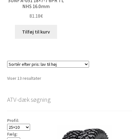
SUNF A-051 18×7-7 6PR TL
NHS 16.0mm
81.18
€
Tilføj til kurv
Sorteret
Viser 13 resultater
efter
pris:
ATV-dæk søgning
lav
til
høj
Profil:
Fælg: