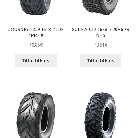
JOURNEY P329 16×8-7 20F
SUNF A-012 16×8-7 20F 6PR
4PR E#
NHS
70.85
€
73.51
€
Tilføj til kurv
Tilføj til kurv