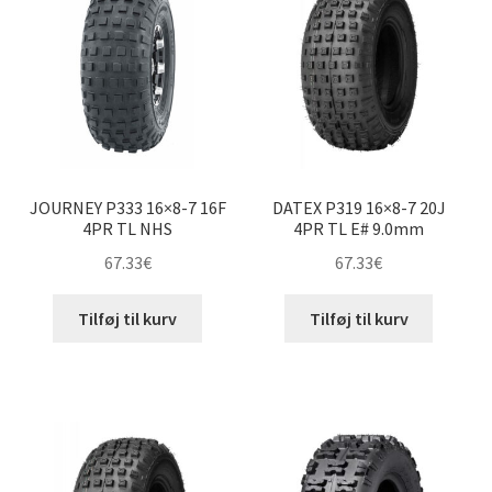
til
høj
JOURNEY P333 16×8-7 16F
DATEX P319 16×8-7 20J
4PR TL NHS
4PR TL E# 9.0mm
67.33
€
67.33
€
Tilføj til kurv
Tilføj til kurv