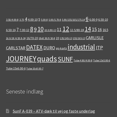
6
4
5
4.00-10
6.00-9
6.50-10
3.50/4.00-8
3.75
5.00-8
5.00/5.70-8
5.90/155/165/175-14
12
8
10
14
9
15
11
7
16
16.5
6.50-16
7.00-12
12.5/80-18
10.0/80-12
CARLISLE
16/70-20
20
16.9/18.4/20.8-34
18x8.50/9.50-8
135/145-13
155/165-13
industrial
DATEX
ITP
DURO
CARLSTAR
go-karts
quads
JOURNEY
SUNF
Tube 4.80/4.00-8
Tube 13x5.00-6
Tube 15x6.00-6
Tube 16x8.00-7
Seneste indlæg
SunF A-039 – ATV-dæk til vej og faste underlag