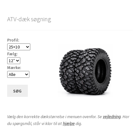
efter
pris:
ATV-dæk søgning
lav
til
høj
Profil:
Fælg:
Mærke:
SØG
Vælg den korrekte dækstørrelse i menuen ovenfor. Se
vejledning
. Har
du spørgsmål, står vi klar til at
hjælpe
dig.