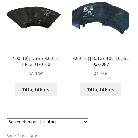
til
høj
4.00-10)] Datex 4.00-10
4.00-10)] Datex 4.00-10 JS2
TR13 01-0160
06-2082
41.16
€
41.76
€
Tilføj til kurv
Tilføj til kurv
Sorteret
Viser 2 resultater