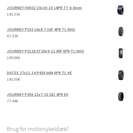
JOURNEY H8032 23x10-10 14PR TT 6.0mm
145.53
€
JOURNEY P333 16x8-7 16F 4PR TL NHS
67.33
€
JOURNEY P3128 AT26x9-12 49F 6PR TL NHS
109.68
€
DATEX 27x11-14 P430 66M 6PR TL #E
140.50
€
JOURNEY P356 22x7-10 28J 4PR E#
77.44
€
Brug for motorcykeldæk?