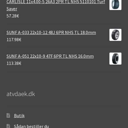
CARLISLE 11x4.00-5 26A3 2PR TL NHS 5110101 Turf
Saver
57.28
€
SUNF A-033 22x10-12 48J 6PR NHS TL 18.0mm
117.98
€
SUNF A-051 22x10-9 47F 6PR TL NHS 16.0mm
113.38
€
atvdaek.dk
Butik
Sådan bestiller du