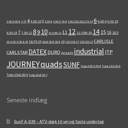
6
4
5
4.00-10
6.00-9
6.50-10
3.50/4.00-8
3.75
5.00-8
5.00/5.70-8
5.90/155/165/175-14
12
8
10
14
9
15
11
7
16
16.5
6.50-16
7.00-12
12.5/80-18
10.0/80-12
CARLISLE
16/70-20
20
16.9/18.4/20.8-34
18x8.50/9.50-8
135/145-13
155/165-13
industrial
DATEX
ITP
DURO
CARLSTAR
go-karts
quads
JOURNEY
SUNF
Tube 4.80/4.00-8
Tube 13x5.00-6
Tube 15x6.00-6
Tube 16x8.00-7
Seneste indlæg
SunF A-039 – ATV-dæk til vej og faste underlag