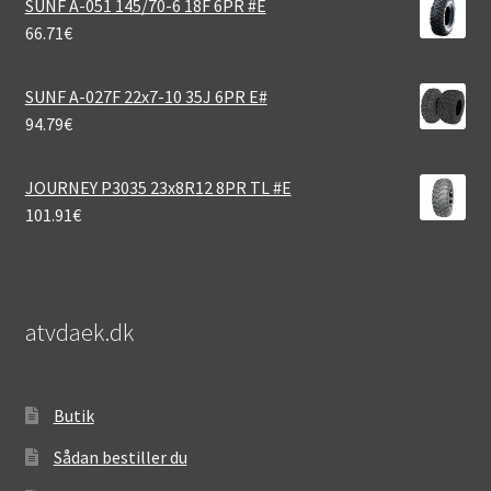
SUNF A-051 145/70-6 18F 6PR #E
66.71
€
SUNF A-027F 22x7-10 35J 6PR E#
94.79
€
JOURNEY P3035 23x8R12 8PR TL #E
101.91
€
atvdaek.dk
Butik
Sådan bestiller du