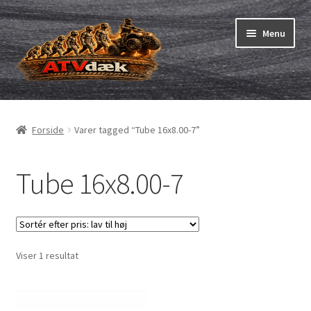
Spring
Spring
Menu
til
til
navigation
indhold
ATV-dæk
Udfold
underm
Små maskiner
Udfold
Forside
Varer tagged “Tube 16x8.00-7”
underm
Dækslanger
Udfold
underm
Tube 16x8.00-7
Karting
Vejledning
Udfold
underm
Viser 1 resultat