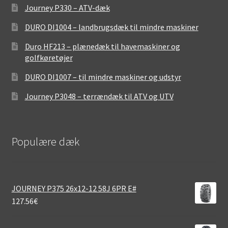
Journey P330 – ATV-dæk
DURO DI1004 – landbrugsdæk til mindre maskiner
Duro HF213 – plænedæk til havemaskiner og
golfkøretøjer
DURO DI1007 – til mindre maskiner og udstyr
Journey P3048 – terrændæk til ATV og UTV
Populære dæk
JOURNEY P375 26x12-12 58J 6PR E#
127.56
€