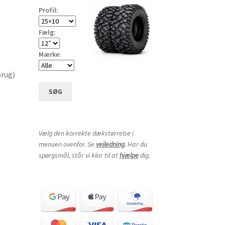
Profil:
Fælg:
Mærke:
brug)
SØG
Vælg den korrekte dækstørrelse i
menuen ovenfor. Se
vejledning
. Har du
spørgsmål, står vi klar til at
hjælpe
dig.