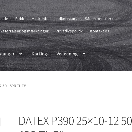
rside
Butik
Min konto
Indkøbskurv
Sådan bestiller du
kstørrelser og mærkninger
Privatlivspolitik
Kontakt os
langer
Karting
Vejledning
2 50J 6PR TL E#
DATEX P390 25×10-12 5