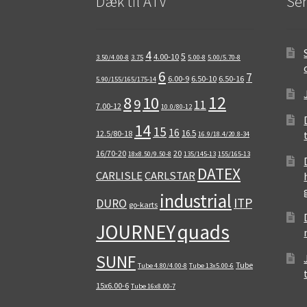
Dæk til ATV
Sen
4
5
4.00-10
3.50/4.00-8
3.75
5.00-8
5.00/5.70-8
6
7
6.00-9
6.50-10
6.50-16
5.90/155/165/175-14
12
8
10
9
11
7.00-12
10.0/80-12
14
15
16
16.5
12.5/80-18
16.9/18.4/20.8-34
16/70-20
20
18x8.50/9.50-8
135/145-13
155/165-13
DATEX
CARLISLE
CARLSTAR
industrial
ITP
DURO
go-karts
quads
JOURNEY
SUNF
Tube
Tube 4.80/4.00-8
Tube 13x5.00-6
15x6.00-6
Tube 16x8.00-7