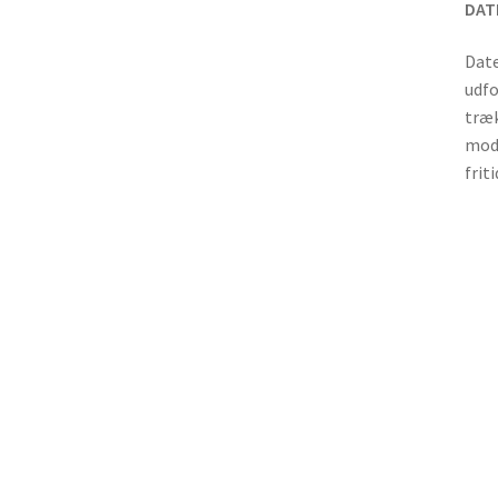
DATE
Date
udfo
træk
mods
frit