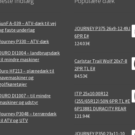
este indlæg
Populære dæk
SunF A-039 – ATV-dæk til vej
JOURNEY P375 26x9-12 49J
og faste underlag
6PR E#
Journey P330 – ATV-dæk
124.03
€
DURO DI1004 – landbrugsdæk
til mindre maskiner
Carlstar Trail Wolf 20x7-8
2PR TL E#
Duro HF213 – plænedæk til
84.53
€
havemaskiner og
golfkøretøjer
ITP 25x10.00R12
DURO DI1007 – til mindre
(255/65R12) 50N 6PR TL #E
maskiner og udstyr
6P13881 DURACITY REAR
Journey P3048 – terrændæk
121.94
€
til ATV og UTV
JOURNEY P350 23x11-10