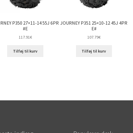
RNEY P350 27×11-14 55J 6PR
JOURNEY P351 25×10-12 45J 4PR
#E
E#
117.91
€
107.79
€
Tilføj til kurv
Tilføj til kurv