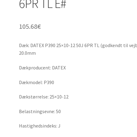
6PR TL E#
105.68
€
Dæk: DATEX P390 25×10-12 50J 6PR TL (godkendt til vej
20.0mm
Dækproducent: DATEX
Dækmodel: P390
Dækstørrelse: 25×10-12
Belastningsevne: 50
Hastighedsindeks: J