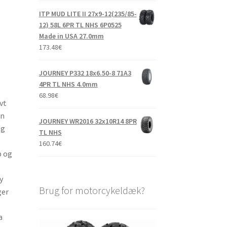
ITP MUD LITE II 27x9-12(235/85-
12) 58L 6PR TL NHS 6P0525
Made in USA 27.0mm
173.48
€
JOURNEY P332 18x6.50-8 71A3
4PR TL NHS 4.0mm
68.98
€
vt
en
JOURNEY WR2016 32x10R14 8PR
og
TL NHS
160.74
€
b og
y
Brug for motorcykeldæk?
ger
a