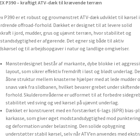
X P390 – kraftigt ATV-dæk til krævende terræn
x P390 er et robust og grovmønstret ATV-dæk udviklet til kørsel i
rdrende offroad-forhold. Dækket er designet til at levere solid
kraft i jord, mudder, grus og ujævnt terræn, hvor stabilitet og
tandsdygtighed er afgørende. Det egner sig både til aktiv
idskørsel og til arbejdsopgaver i natur og landlige omgivelser.
Mønsterdesignet består af markante, dybe blokke i et aggressi
layout, som sikrer effektiv fremdrift i løst og blødt underlag. D
åbne struktur mellem knasterne hjælper med at lede mudder 
snavs væk fra slidbanen, hvilket bevarer grebet under skiftende
forhold. Skulderområderne er udformet til at forbedre sidegre
stabilitet ved sving og ved kørsel på ujævnt underlag.
Dækket er konstrueret med en forstærket 6-lags (6PR) bias-pl
karkasse, som giver øget modstandsdygtighed mod punkterin
og deformation under belastning. Den solide opbygning
understøtter stabil kørsel, selv når ATV’en anvendes med ekstr