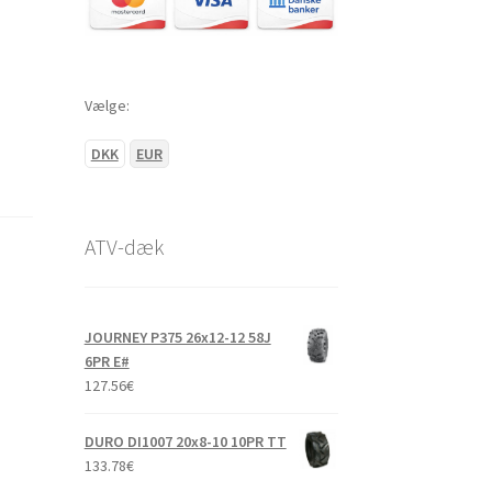
Vælge:
DKK
EUR
ATV-dæk
JOURNEY P375 26x12-12 58J
6PR E#
127.56
€
DURO DI1007 20x8-10 10PR TT
133.78
€