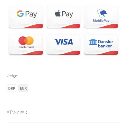
Vælge:
DKK
EUR
ATV-dæk