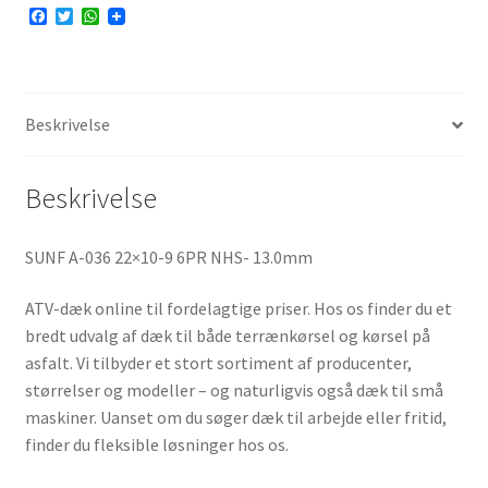
F
T
W
a
w
h
c
i
a
e
t
t
b
t
s
o
e
A
o
r
p
Beskrivelse
k
p
Beskrivelse
SUNF A-036 22×10-9 6PR NHS- 13.0mm
ATV-dæk online til fordelagtige priser. Hos os finder du et
bredt udvalg af dæk til både terrænkørsel og kørsel på
asfalt. Vi tilbyder et stort sortiment af producenter,
størrelser og modeller – og naturligvis også dæk til små
maskiner. Uanset om du søger dæk til arbejde eller fritid,
finder du fleksible løsninger hos os.