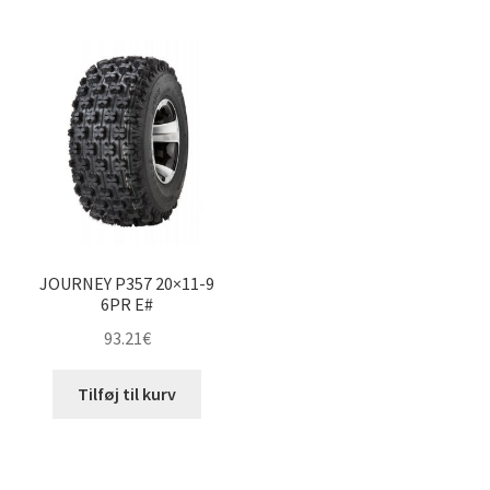
JOURNEY P357 20×11-9
6PR E#
93.21
€
Tilføj til kurv