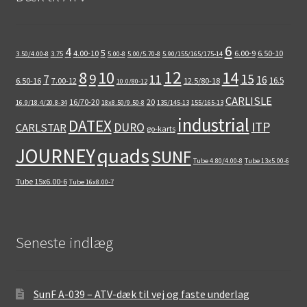
6
4
5
4.00-10
6.00-9
6.50-10
3.50/4.00-8
3.75
5.00-8
5.00/5.70-8
5.90/155/165/175-14
12
8
10
14
9
15
11
7
16
16.5
6.50-16
7.00-12
12.5/80-18
10.0/80-12
CARLISLE
16/70-20
20
16.9/18.4/20.8-34
18x8.50/9.50-8
135/145-13
155/165-13
industrial
DATEX
ITP
DURO
CARLSTAR
go-karts
quads
JOURNEY
SUNF
Tube 4.80/4.00-8
Tube 13x5.00-6
Tube 15x6.00-6
Tube 16x8.00-7
Seneste indlæg
SunF A-039 – ATV-dæk til vej og faste underlag