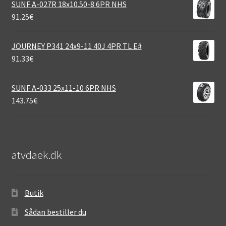
SUNF A-027R 18x10.50-8 6PR NHS
91.25
€
JOURNEY P341 24x9-11 40J 4PR TL E#
91.33
€
SUNF A-033 25x11-10 6PR NHS
143.75
€
atvdaek.dk
Butik
Sådan bestiller du