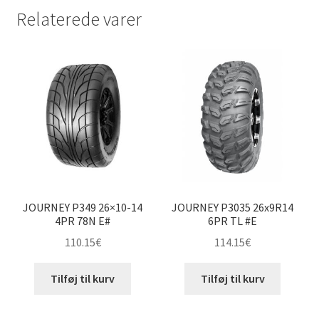
Relaterede varer
JOURNEY P349 26×10-14
JOURNEY P3035 26x9R14
4PR 78N E#
6PR TL #E
110.15
€
114.15
€
Tilføj til kurv
Tilføj til kurv