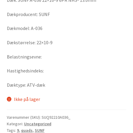
Dæk: SUNF A-036 22×10-9 6PR NHS- 13.0mm
Dækproducent: SUNF
Dækmodel: A-036
Dækstørrelse: 22×10-9
Belastningsevne:
Hastighedsindeks:
Dæktype: ATV-dæk
Ikke på lager
Varenummer (SKU):
SUQ92210A036_
Kategori:
Uncategorized
Tags:
9
,
quads
,
SUNF