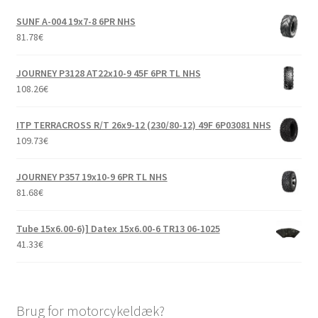
SUNF A-004 19x7-8 6PR NHS
81.78
€
JOURNEY P3128 AT22x10-9 45F 6PR TL NHS
108.26
€
ITP TERRACROSS R/T 26x9-12 (230/80-12) 49F 6P03081 NHS
109.73
€
JOURNEY P357 19x10-9 6PR TL NHS
81.68
€
Tube 15x6.00-6)] Datex 15x6.00-6 TR13 06-1025
41.33
€
Brug for motorcykeldæk?