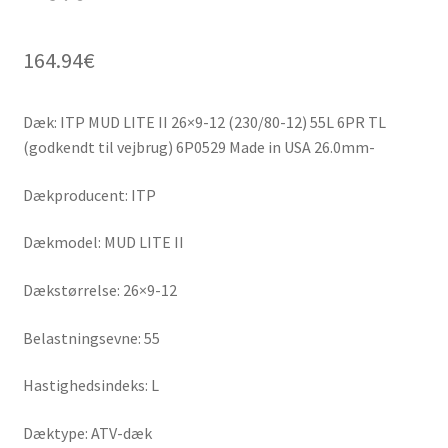
164.94
€
Dæk: ITP MUD LITE II 26×9-12 (230/80-12) 55L 6PR TL
(godkendt til vejbrug) 6P0529 Made in USA 26.0mm-
Dækproducent: ITP
Dækmodel: MUD LITE II
Dækstørrelse: 26×9-12
Belastningsevne: 55
Hastighedsindeks: L
Dæktype: ATV-dæk