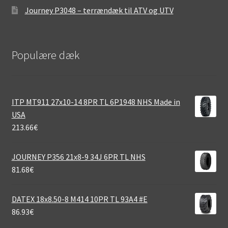
Journey P3048 – terrændæk til ATV og UTV
Populære dæk
ITP MT911 27x10-14 8PR TL 6P1948 NHS Made in
USA
213.66
€
JOURNEY P356 21x8-9 34J 6PR TL NHS
81.68
€
DATEX 18x8.50-8 M414 10PR TL 93A4 #E
86.93
€