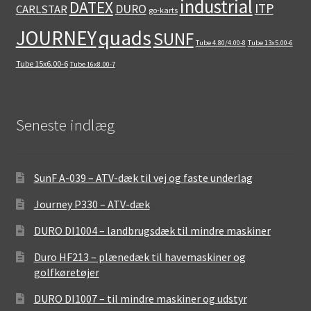
industrial
DATEX
ITP
DURO
CARLSTAR
go-karts
quads
JOURNEY
SUNF
Tube 4.80/4.00-8
Tube 13x5.00-6
Tube 15x6.00-6
Tube 16x8.00-7
Seneste indlæg
SunF A-039 – ATV-dæk til vej og faste underlag
Journey P330 – ATV-dæk
DURO DI1004 – landbrugsdæk til mindre maskiner
Duro HF213 – plænedæk til havemaskiner og
golfkøretøjer
DURO DI1007 – til mindre maskiner og udstyr