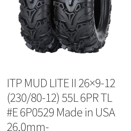
ITP MUD LITE II 26×9-12
(230/80-12) 55L 6PR TL
#E 6P0529 Made in USA
26.0mm-