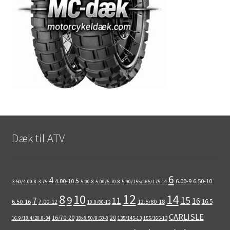
Dæk til ATV
6
4
5
4.00-10
6.00-9
6.50-10
3.50/4.00-8
3.75
5.00-8
5.00/5.70-8
5.90/155/165/175-14
12
8
10
14
9
15
11
7
16
16.5
6.50-16
7.00-12
12.5/80-18
10.0/80-12
CARLISLE
16/70-20
20
16.9/18.4/20.8-34
18x8.50/9.50-8
135/145-13
155/165-13