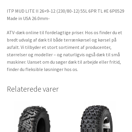
USA
ITP MUD LITE II 26×9-12 (230/80-12) 55L 6PR TL #E 6P0529
26.0mm-
Made in USA 26.0mm-
antal
ATV-dæk online til fordelagtige priser. Hos os finder du et
bredt udvalg af dæk til både terrænkørsel og kørsel på
asfalt. Vi tilbyder et stort sortiment af producenter,
størrelser og modeller – og naturligvis også dæk til små
maskiner. Uanset om du søger dæk til arbejde eller fritid,
finder du fleksible løsninger hos os.
Relaterede varer