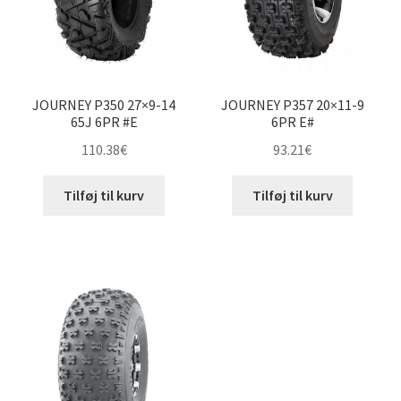
JOURNEY P350 27×9-14
JOURNEY P357 20×11-9
65J 6PR #E
6PR E#
110.38
€
93.21
€
Tilføj til kurv
Tilføj til kurv