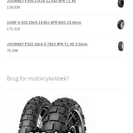
JOURNEY P350 27x10-12 54J 6PR TL #E
126.63
€
SUNF A-033 29x9-14 65J 6PR NHS 19.0mm
171.31
€
JOURNEY P332 20x8-8 78A3 4PR TL #E 3.5mm
75.09
€
Brug for motorcykeldæk?