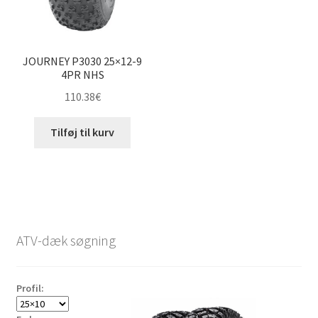
JOURNEY P3030 25×12-9
4PR NHS
110.38
€
Tilføj til kurv
ATV-dæk søgning
Profil: