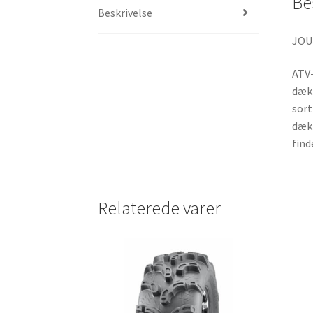
Be
Beskrivelse
JOU
ATV-
dæk 
sort
dæk 
find
Relaterede varer