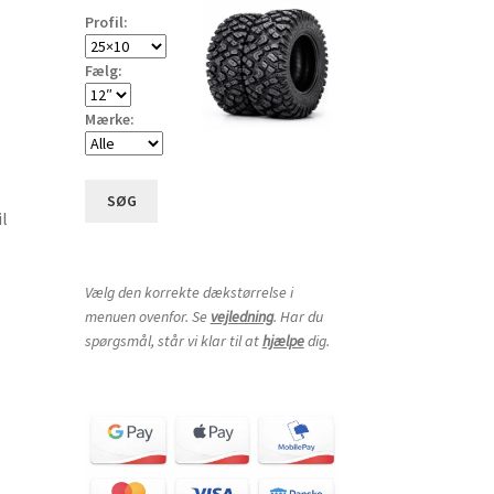
Profil:
Fælg:
Mærke:
SØG
l
Vælg den korrekte dækstørrelse i
menuen ovenfor. Se
vejledning
. Har du
spørgsmål, står vi klar til at
hjælpe
dig.