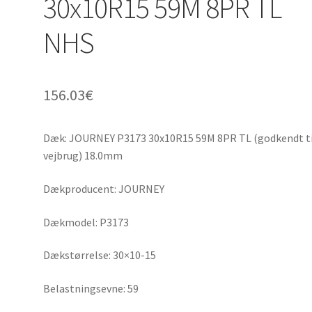
30x10R15 59M 8PR TL
NHS
156.03
€
Dæk: JOURNEY P3173 30x10R15 59M 8PR TL (godkendt ti
vejbrug) 18.0mm
Dækproducent: JOURNEY
Dækmodel: P3173
Dækstørrelse: 30×10-15
Belastningsevne: 59