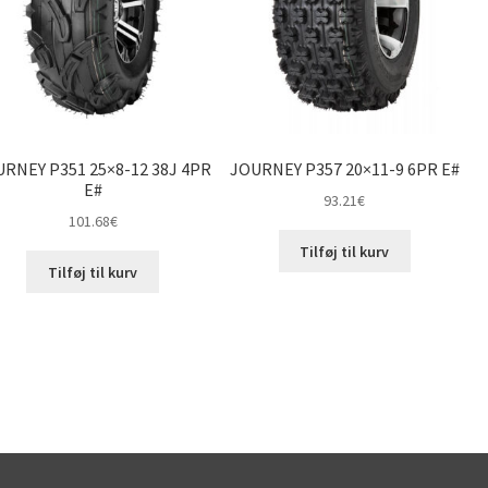
RNEY P351 25×8-12 38J 4PR
JOURNEY P357 20×11-9 6PR E#
E#
93.21
€
101.68
€
Tilføj til kurv
Tilføj til kurv