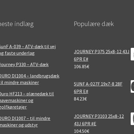
este indlæg
Populære dæk
SunF A-039 – ATV-dæk til vej
JOURNEY P375 25x8-12 43J
og faste underlag
6PR E#
Journey P330 – ATV-dæk
106.85
€
DURO DI1004 – landbrugsdæk
til mindre maskiner
SUNF A-027F 19x7-8 28F
6PR E#
Duro HF213 – plænedæk til
84.23
€
havemaskiner og
golfkøretøjer
JOURNEY P3103 25x8-12
DURO DI1007 – til mindre
43J 6PR #E
maskiner og udstyr
104.50
€