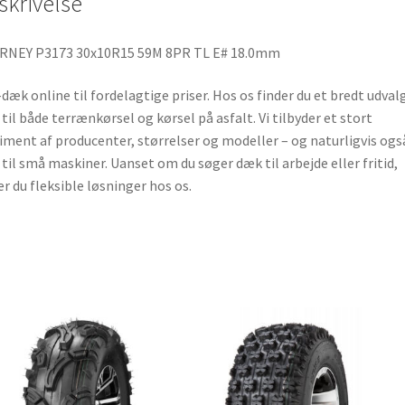
skrivelse
k
p
RNEY P3173 30x10R15 59M 8PR TL E# 18.0mm
dæk online til fordelagtige priser. Hos os finder du et bredt udvalg
til både terrænkørsel og kørsel på asfalt. Vi tilbyder et stort
iment af producenter, størrelser og modeller – og naturligvis ogs
til små maskiner. Uanset om du søger dæk til arbejde eller fritid,
er du fleksible løsninger hos os.