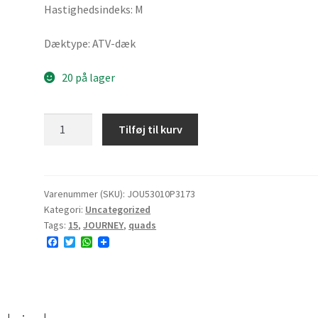
Hastighedsindeks: M
Dæktype: ATV-dæk
20 på lager
JOURNEY
Tilføj til kurv
P3173
30x10R15
59M
8PR
Varenummer (SKU):
JOU53010P3173
Kategori:
Uncategorized
TL
Tags:
15
,
JOURNEY
,
quads
NHS
F
T
W
antal
a
w
h
c
i
a
e
t
t
b
t
s
o
e
A
o
r
p