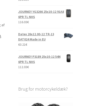
JOURNEY YG3266 25x10-12 91A8
6PR TL NHS
116.03
€
 af
Datex 26x12.00-12 TR-13
å
DAT024 Made in EU
63.21
€
JOURNEY P3189 25x10-12 54N
6PR TL NHS
112.03
€
Brug for motorcykeldæk?