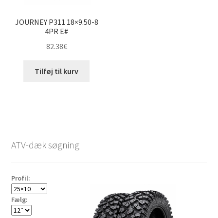
JOURNEY P311 18×9.50-8
4PR E#
82.38
€
Tilføj til kurv
ATV-dæk søgning
Profil:
Fælg: