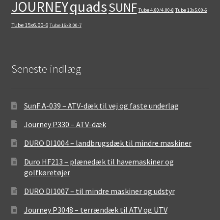
quads
JOURNEY
SUNF
Tube 4.80/4.00-8
Tube 13x5.00-6
Tube 15x6.00-6
Tube 16x8.00-7
Seneste indlæg
SunF A-039 – ATV-dæk til vej og faste underlag
Journey P330 – ATV-dæk
DURO DI1004 – landbrugsdæk til mindre maskiner
Duro HF213 – plænedæk til havemaskiner og
golfkøretøjer
DURO DI1007 – til mindre maskiner og udstyr
Journey P3048 – terrændæk til ATV og UTV