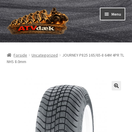
Spring
Spring
Menu
til
til
navigation
indhold
ATV-dæk
Udfold
underm
Små maskiner
Udfold
Forside
Uncategorized
JOURNEY P825 165/65-8 64M 4PR TL
underm
NHS 8.0mm
Dækslanger
Udfold
underm
Karting
Vejledning
Udfold
underm