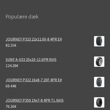
Populære dæk
JOURNEY P323 22x11.00-8 4PR E#
82.15
€
SUNF A-033 25x10-11 6PR NHS
124.28
€
JOURNEY P322 16x8-7 20F 4PR E#
69.44
€
JOURNEY P350 19x7-8 4PR TL NHS
76.26
€