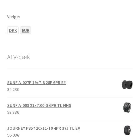
Vælge:
DKK
EUR
ATV-dæk
SUNF A-027F 19x7-8 28F 6PR E#
84.23
€
SUNF A-003 21x7.00-8 6PR TL NHS
93.33
€
JOURNEY P357 20x11-10 4PR 37J TL E#
96.03
€