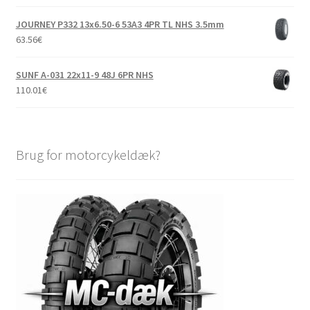
JOURNEY P332 13x6.50-6 53A3 4PR TL NHS 3.5mm
63.56
€
SUNF A-031 22x11-9 48J 6PR NHS
110.01
€
Brug for motorcykeldæk?