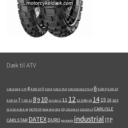
Dæk til ATV
6
4
5
4.00-10
6.00-9
6.50-10
3.50/4.00-8
3.75
5.00-8
5.00/5.70-8
5.90/155/165/175-14
12
8
10
14
9
15
11
7
16
16.5
6.50-16
7.00-12
12.5/80-18
10.0/80-12
CARLISLE
16/70-20
20
16.9/18.4/20.8-34
18x8.50/9.50-8
135/145-13
155/165-13
industrial
DATEX
ITP
DURO
CARLSTAR
go-karts