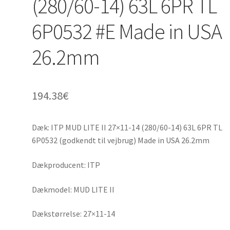
(280/60-14) 63L 6PR TL
6P0532 #E Made in USA
26.2mm
194.38
€
Dæk: ITP MUD LITE II 27×11-14 (280/60-14) 63L 6PR TL
6P0532 (godkendt til vejbrug) Made in USA 26.2mm
Dækproducent: ITP
Dækmodel: MUD LITE II
Dækstørrelse: 27×11-14