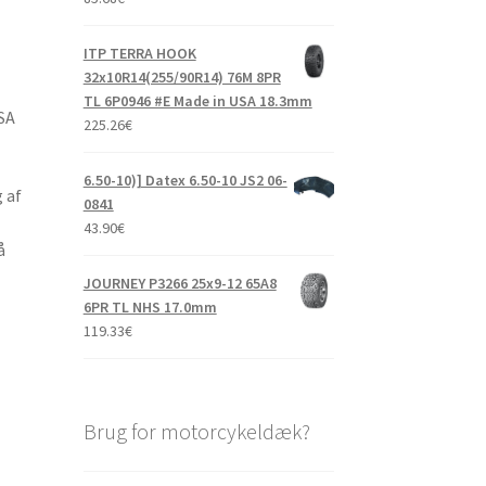
ITP TERRA HOOK
32x10R14(255/90R14) 76M 8PR
TL 6P0946 #E Made in USA 18.3mm
SA
225.26
€
6.50-10)] Datex 6.50-10 JS2 06-
 af
0841
43.90
€
å
JOURNEY P3266 25x9-12 65A8
6PR TL NHS 17.0mm
119.33
€
Brug for motorcykeldæk?