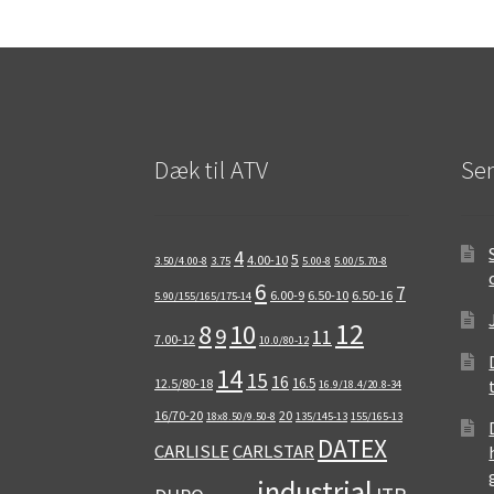
Dæk til ATV
Sen
4
5
4.00-10
3.50/4.00-8
3.75
5.00-8
5.00/5.70-8
6
7
6.00-9
6.50-10
6.50-16
5.90/155/165/175-14
12
8
10
9
11
7.00-12
10.0/80-12
14
15
16
16.5
12.5/80-18
16.9/18.4/20.8-34
16/70-20
20
18x8.50/9.50-8
135/145-13
155/165-13
DATEX
CARLISLE
CARLSTAR
industrial