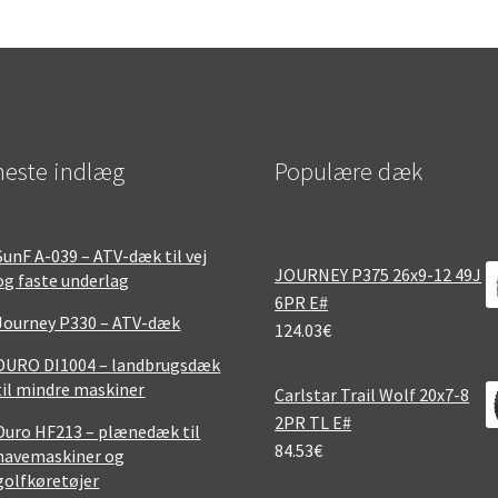
este indlæg
Populære dæk
SunF A-039 – ATV-dæk til vej
JOURNEY P375 26x9-12 49J
og faste underlag
6PR E#
Journey P330 – ATV-dæk
124.03
€
DURO DI1004 – landbrugsdæk
til mindre maskiner
Carlstar Trail Wolf 20x7-8
2PR TL E#
Duro HF213 – plænedæk til
84.53
€
havemaskiner og
golfkøretøjer