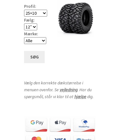
Profil:
Fælg:
Mærke:
SØG
Vælg den korrekte dækstørrelse i
menuen ovenfor. Se
vejledning
. Har du
spørgsmål, står vi klar til at
hjælpe
dig.