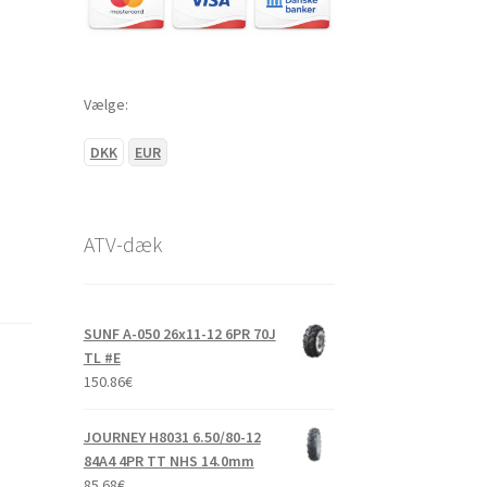
Vælge:
DKK
EUR
ATV-dæk
SUNF A-050 26x11-12 6PR 70J
TL #E
150.86
€
JOURNEY H8031 6.50/80-12
84A4 4PR TT NHS 14.0mm
85.68
€