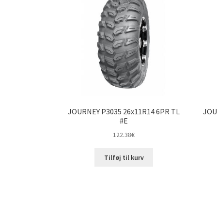
JOURNEY P3035 26x11R14 6PR TL
JOU
#E
122.38
€
Tilføj til kurv