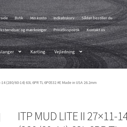
rside
Butik
Min konto
Indkøbskurv
Sådan bestiller du
kstørrelser og mærkninger
Privatlivspolitik
Kontakt os
langer
Karting
Vejledning
11-14 (280/60-14) 63L 6PR TL 6P0532 #E Made in USA 26.2mm
ITP MUD LITE II 27×11-1