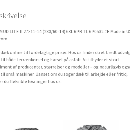
b
t
s
o
e
A
TL
o
r
p
skrivelse
6P0532
k
p
#E
Made
MUD LITE II 27×11-14 (280/60-14) 63L 6PR TL 6P0532 #E Made in U
in
2mm
USA
26.2mm
dæk online til fordelagtige priser. Hos os finder du et bredt udvalg
antal
til både terrænkørsel og kørsel på asfalt. Vi tilbyder et stort
iment af producenter, størrelser og modeller – og naturligvis ogs
til små maskiner. Uanset om du søger dæk til arbejde eller fritid,
er du fleksible løsninger hos os.