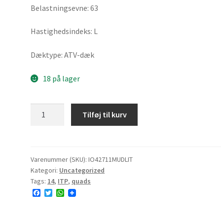
Belastningsevne: 63
Hastighedsindeks: L
Dæktype: ATV-dæk
18 på lager
ITP
Tilføj til kurv
MUD
LITE
II
27x11-
Varenummer (SKU):
IO42711MUDLIT
Kategori:
Uncategorized
14
Tags:
14
,
ITP
,
quads
(280/60-
F
T
W
14)
a
w
h
63L
c
i
a
e
t
t
6PR