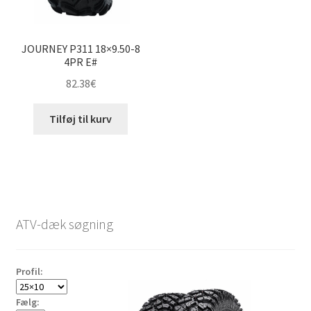
JOURNEY P311 18×9.50-8
4PR E#
82.38
€
Tilføj til kurv
ATV-dæk søgning
Profil:
Fælg: