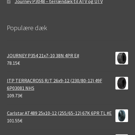
Journey P3048 – terrændæk til ATV og UTV
Populære dæk
JOURNEY P354 21x7-10 38N 4PR E#
78.15
€
ITP TERRACROSS R/T 26x9-12 (230/80-12) 49F
6P03081 NHS
109.73
€
Carlstar AT489 25x10-12 (255/65-12) 67K 6PR TL #E
101.55
€