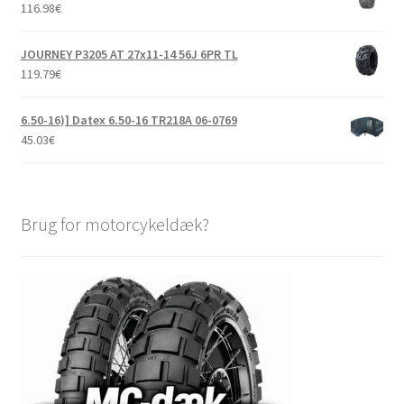
116.98
€
JOURNEY P3205 AT 27x11-14 56J 6PR TL
119.79
€
6.50-16)] Datex 6.50-16 TR218A 06-0769
45.03
€
Brug for motorcykeldæk?