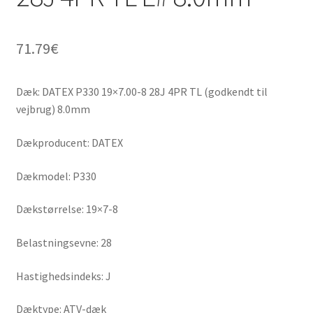
71.79
€
Dæk: DATEX P330 19×7.00-8 28J 4PR TL (godkendt til
vejbrug) 8.0mm
Dækproducent: DATEX
Dækmodel: P330
Dækstørrelse: 19×7-8
Belastningsevne: 28
Hastighedsindeks: J
Dæktype: ATV-dæk