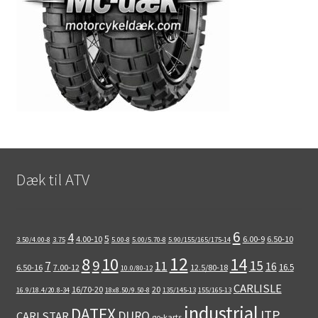
Dæk til ATV
6
4
5
4.00-10
6.00-9
6.50-10
3.50/4.00-8
3.75
5.00-8
5.00/5.70-8
5.90/155/165/175-14
12
8
10
14
9
15
11
7
16
16.5
6.50-16
7.00-12
12.5/80-18
10.0/80-12
CARLISLE
16/70-20
20
16.9/18.4/20.8-34
18x8.50/9.50-8
135/145-13
155/165-13
industrial
DATEX
ITP
DURO
CARLSTAR
go-karts