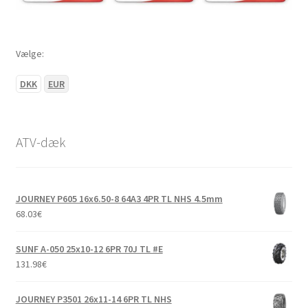
Vælge:
DKK
EUR
ATV-dæk
JOURNEY P605 16x6.50-8 64A3 4PR TL NHS 4.5mm
68.03
€
SUNF A-050 25x10-12 6PR 70J TL #E
131.98
€
JOURNEY P3501 26x11-14 6PR TL NHS