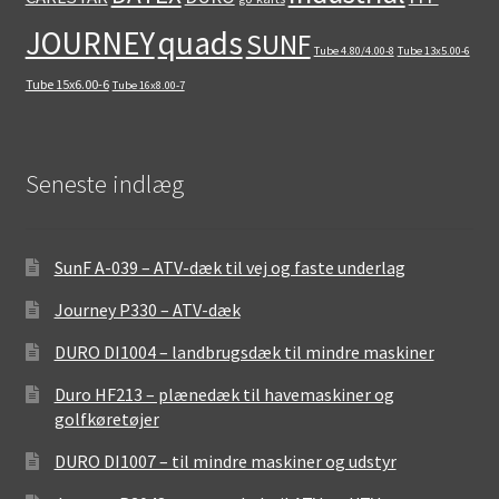
quads
JOURNEY
SUNF
Tube 4.80/4.00-8
Tube 13x5.00-6
Tube 15x6.00-6
Tube 16x8.00-7
Seneste indlæg
SunF A-039 – ATV-dæk til vej og faste underlag
Journey P330 – ATV-dæk
DURO DI1004 – landbrugsdæk til mindre maskiner
Duro HF213 – plænedæk til havemaskiner og
golfkøretøjer
DURO DI1007 – til mindre maskiner og udstyr