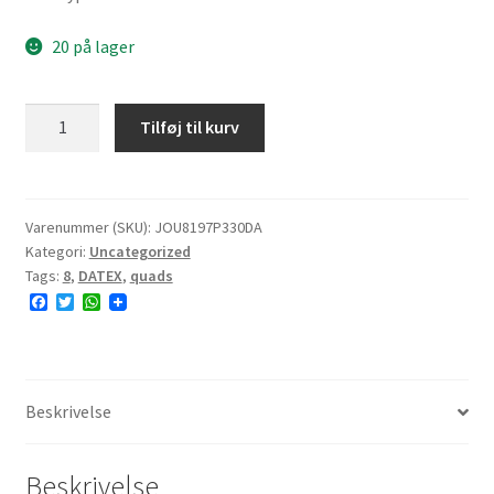
20 på lager
DATEX
Tilføj til kurv
P330
19x7.00-
8
28J
Varenummer (SKU):
JOU8197P330DA
Kategori:
Uncategorized
4PR
Tags:
8
,
DATEX
,
quads
TL
F
T
W
E#
a
w
h
8.0mm
c
i
a
e
t
t
antal
b
t
s
o
e
A
o
r
p
Beskrivelse
k
p
Beskrivelse