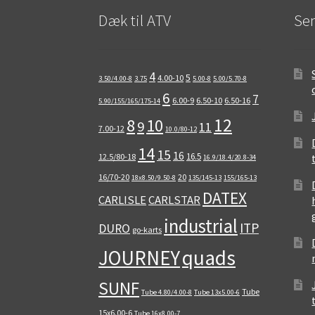
Dæk til ATV
Sen
4
5
4.00-10
3.50/4.00-8
3.75
5.00-8
5.00/5.70-8
6
7
6.00-9
6.50-10
6.50-16
5.90/155/165/175-14
12
8
10
9
11
7.00-12
10.0/80-12
14
15
16
16.5
12.5/80-18
16.9/18.4/20.8-34
16/70-20
20
18x8.50/9.50-8
135/145-13
155/165-13
DATEX
CARLISLE
CARLSTAR
industrial
ITP
DURO
go-karts
quads
JOURNEY
SUNF
Tube
Tube 4.80/4.00-8
Tube 13x5.00-6
15x6.00-6
Tube 16x8.00-7