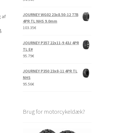
JOURNEY WG02 23x8.50-12 77B
 af
4PR TL NHS 9.0mm
103.35
€
å
JOURNEY P357 22x11-9 43J 4PR
TL E#
95.79
€
JOURNEY P350 23x8-11 4PR TL
NHS
95.56
€
Brug for motorcykeldæk?