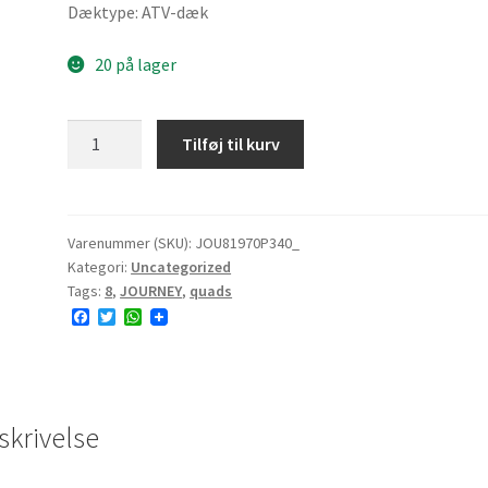
Dæktype: ATV-dæk
20 på lager
JOURNEY
Tilføj til kurv
P340
19x7-
8
28J
Varenummer (SKU):
JOU81970P340_
Kategori:
Uncategorized
4PR
Tags:
8
,
JOURNEY
,
quads
E#
F
T
W
antal
a
w
h
c
i
a
e
t
t
b
t
s
o
e
A
o
r
p
skrivelse
k
p