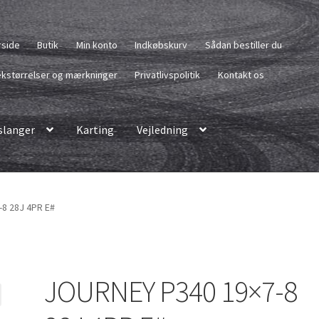
rside
Butik
Min konto
Indkøbskurv
Sådan bestiller du
kstørrelser og mærkninger
Privatlivspolitik
Kontakt os
langer
Karting
Vejledning
8 28J 4PR E#
JOURNEY P340 19×7-8