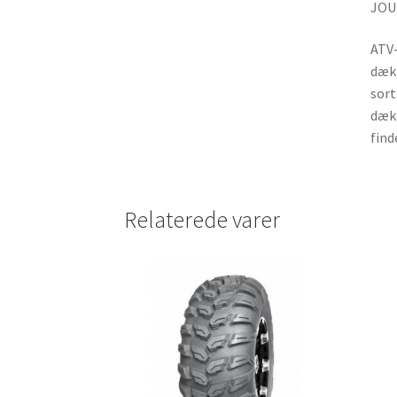
JOU
ATV-
dæk 
sort
dæk 
find
Relaterede varer