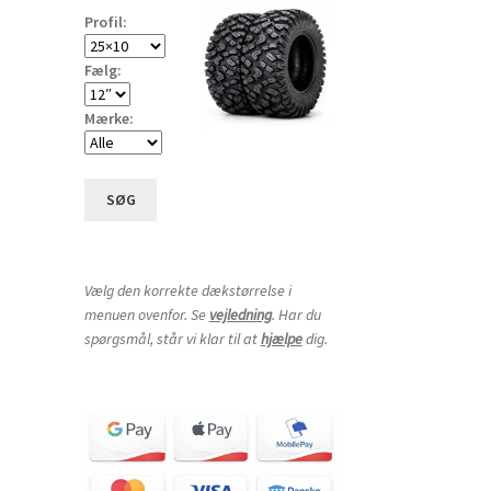
Profil:
Fælg:
Mærke:
SØG
Vælg den korrekte dækstørrelse i
menuen ovenfor. Se
vejledning
. Har du
spørgsmål, står vi klar til at
hjælpe
dig.