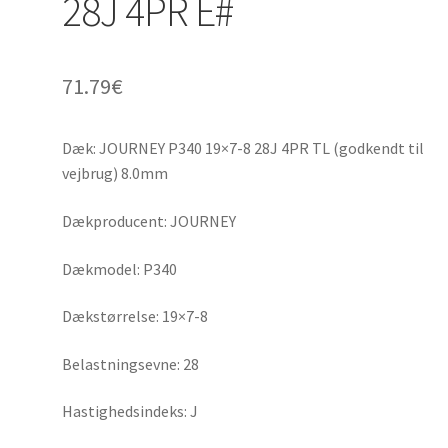
28J 4PR E#
71.79
€
Dæk: JOURNEY P340 19×7-8 28J 4PR TL (godkendt til
vejbrug) 8.0mm
Dækproducent: JOURNEY
Dækmodel: P340
Dækstørrelse: 19×7-8
Belastningsevne: 28
Hastighedsindeks: J