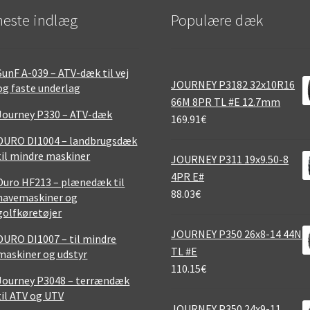
este indlæg
Populære dæk
SunF A-039 – ATV-dæk til vej
JOURNEY P3182 32x10R16
og faste underlag
66M 8PR TL #E 12.7mm
Journey P330 – ATV-dæk
169.91
€
DURO DI1004 – landbrugsdæk
til mindre maskiner
JOURNEY P311 19x9.50-8
4PR E#
Duro HF213 – plænedæk til
88.03
€
havemaskiner og
golfkøretøjer
JOURNEY P350 26x8-14 44N
DURO DI1007 – til mindre
TL #E
maskiner og udstyr
110.15
€
Journey P3048 – terrændæk
til ATV og UTV
JOURNEY P350 24x9-11