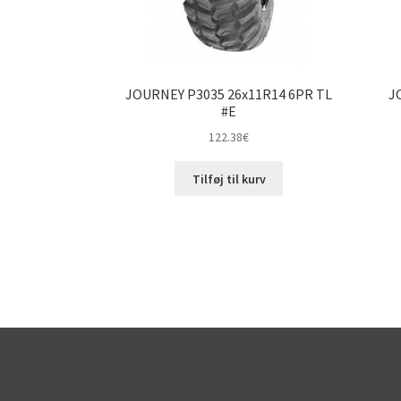
JOURNEY P3035 26x11R14 6PR TL
J
#E
122.38
€
Tilføj til kurv