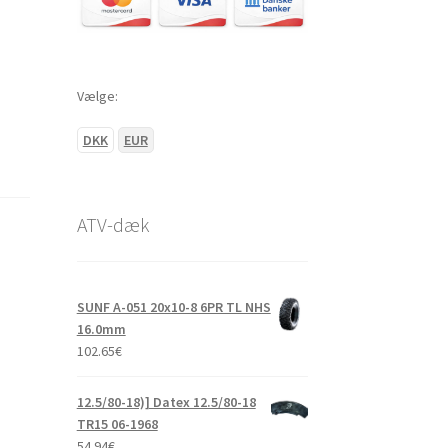
Vælge:
DKK
EUR
ATV-dæk
SUNF A-051 20x10-8 6PR TL NHS
16.0mm
102.65
€
12.5/80-18)] Datex 12.5/80-18
TR15 06-1968
54.94
€