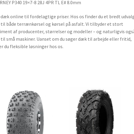
RNEY P340 19×7-8 28J 4PR TL E# 8.0mm
dæk online til fordelagtige priser. Hos os finder du et bredt udvalg
til både terrænkørsel og kørsel på asfalt. Vi tilbyder et stort
iment af producenter, størrelser og modeller – og naturligvis ogs
til små maskiner. Uanset om du søger dæk til arbejde eller fritid,
er du fleksible løsninger hos os.