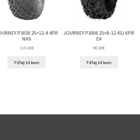
OURNEY P3030 25×12-9 4PR
JOURNEY P3006 25×8-12 43J 6PR
NHS
E#
110.38
€
98.38
€
Tilføj til kurv
Tilføj til kurv