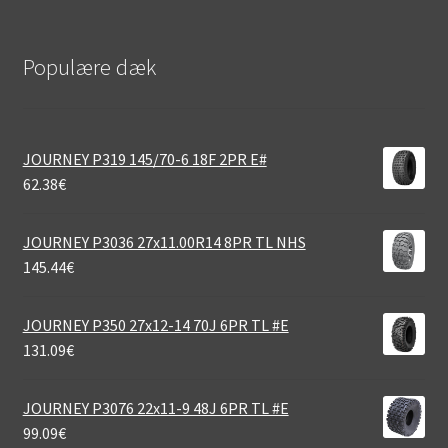
Populære dæk
JOURNEY P319 145/70-6 18F 2PR E#
62.38
€
JOURNEY P3036 27x11.00R14 8PR TL NHS
145.44
€
JOURNEY P350 27x12-14 70J 6PR TL #E
131.09
€
JOURNEY P3076 22x11-9 48J 6PR TL #E
99.09
€