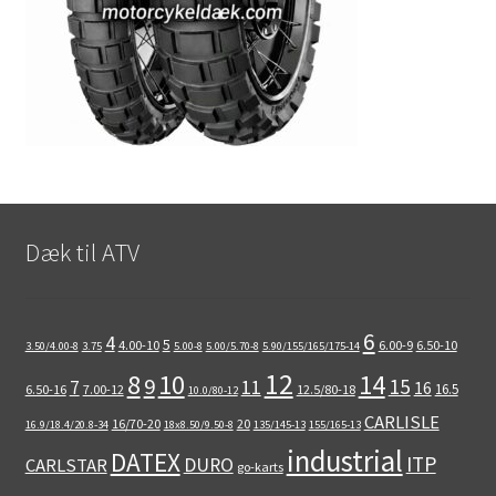
Dæk til ATV
6
4
5
4.00-10
6.00-9
6.50-10
3.50/4.00-8
3.75
5.00-8
5.00/5.70-8
5.90/155/165/175-14
12
8
10
14
9
15
11
7
16
16.5
6.50-16
7.00-12
12.5/80-18
10.0/80-12
CARLISLE
16/70-20
20
16.9/18.4/20.8-34
18x8.50/9.50-8
135/145-13
155/165-13
industrial
DATEX
ITP
DURO
CARLSTAR
go-karts