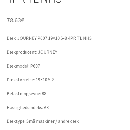
78.63
€
Dæk: JOURNEY P607 19×10.5-8 4PR TL NHS
Dækproducent: JOURNEY
Dækmodel: P607
Dækstørrelse: 19X10.5-8
Belastningsevne: 88
Hastighedsindeks: A3
Dæktype: Små maskiner / andre dæk