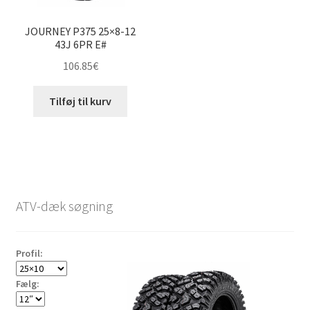
JOURNEY P375 25×8-12
43J 6PR E#
106.85
€
Tilføj til kurv
ATV-dæk søgning
Profil:
Fælg: