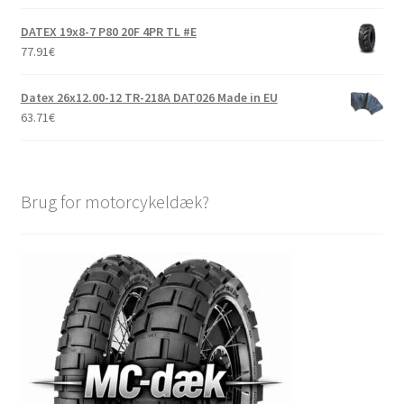
DATEX 19x8-7 P80 20F 4PR TL #E
77.91
€
Datex 26x12.00-12 TR-218A DAT026 Made in EU
63.71
€
Brug for motorcykeldæk?