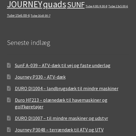
quads
JOURNEY
SUNF
Tube 4.80/4.00-8
Tube 13x5.00-6
Tube 15x6.00-6
Tube 16x8.00-7
Seneste indlæg
SunF A-039 – ATV-dæk til vej og faste underlag
Journey P330 – ATV-dæk
DURO DI1004 – landbrugsdæk til mindre maskiner
Duro HF213 – plænedæk til havemaskiner og
golfkøretøjer
DURO DI1007 – til mindre maskiner og udstyr
Journey P3048 – terrændæk til ATV og UTV