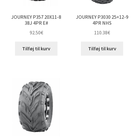
JOURNEY P357 20X11-8
JOURNEY P3030 25×12-9
38J 4PR E#
4PR NHS
92.50
€
110.38
€
Tilføj til kurv
Tilføj til kurv