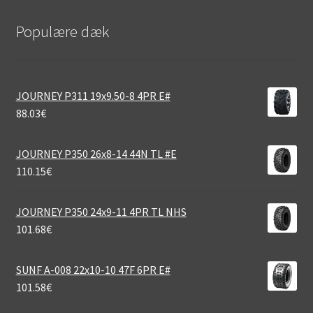
Populære dæk
JOURNEY P311 19x9.50-8 4PR E#
88.03
€
JOURNEY P350 26x8-14 44N TL #E
110.15
€
JOURNEY P350 24x9-11 4PR TL NHS
101.68
€
SUNF A-008 22x10-10 47F 6PR E#
101.58
€