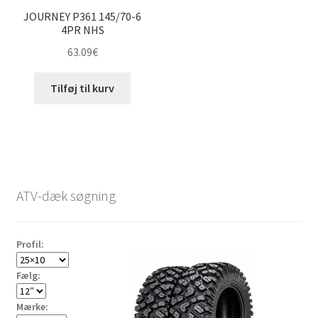
JOURNEY P361 145/70-6
4PR NHS
63.09
€
Tilføj til kurv
ATV-dæk søgning
Profil:
Fælg:
Mærke: