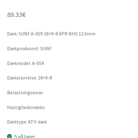
89.33
€
Dæk: SUNF A-059 18×9-8 6PR NHS 12.0mm
Dækproducent: SUNF
Dækmodel: A-059
Dækstørrelse: 18×9-8
Belastningsevne:
Hastighedsindeks:
Dæktype: ATV-dæk
5 på lager