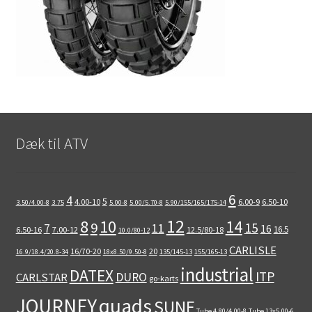
Dæk til ATV
6
4
5
4.00-10
6.00-9
6.50-10
3.50/4.00-8
3.75
5.00-8
5.00/5.70-8
5.90/155/165/175-14
12
8
10
14
9
15
11
7
16
16.5
6.50-16
7.00-12
12.5/80-18
10.0/80-12
CARLISLE
16/70-20
20
16.9/18.4/20.8-34
18x8.50/9.50-8
135/145-13
155/165-13
industrial
DATEX
ITP
DURO
CARLSTAR
go-karts
quads
JOURNEY
SUNF
Tube 4.80/4.00-8
Tube 13x5.00-6