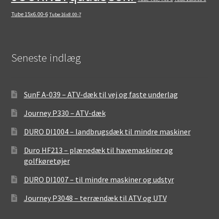
Tube 15x6.00-6
Tube 16x8.00-7
Seneste indlæg
SunF A-039 – ATV-dæk til vej og faste underlag
Journey P330 – ATV-dæk
DURO DI1004 – landbrugsdæk til mindre maskiner
Duro HF213 – plænedæk til havemaskiner og
golfkøretøjer
DURO DI1007 – til mindre maskiner og udstyr
Journey P3048 – terrændæk til ATV og UTV