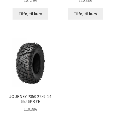
107.79
€
110.38
€
Tilføj til kurv
Tilføj til kurv
JOURNEY P350 27×9-14
65J 6PR #E
110.38
€