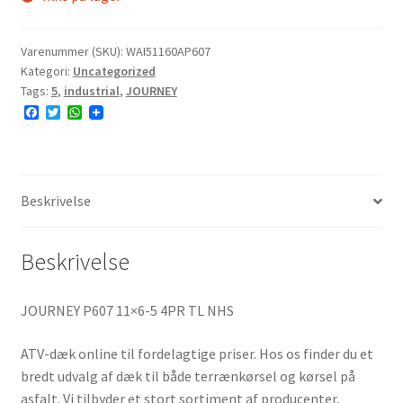
Varenummer (SKU):
WAI51160AP607
Kategori:
Uncategorized
Tags:
5
,
industrial
,
JOURNEY
F
T
W
a
w
h
c
i
a
e
t
t
b
t
s
o
e
A
o
r
p
Beskrivelse
k
p
Beskrivelse
JOURNEY P607 11×6-5 4PR TL NHS
ATV-dæk online til fordelagtige priser. Hos os finder du et
bredt udvalg af dæk til både terrænkørsel og kørsel på
asfalt. Vi tilbyder et stort sortiment af producenter,