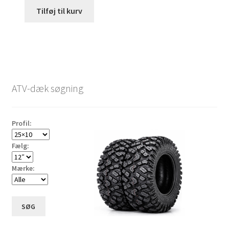
Tilføj til kurv
ATV-dæk søgning
Profil:
Fælg:
Mærke:
SØG