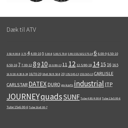
Dæk til ATV
6
4
5
4.00-10
6.00-9
6.50-10
3.50/4.00-8
3.75
5.00-8
5.00/5.70-8
5.90/155/165/175-14
12
8
10
14
9
15
11
7
16
16.5
6.50-16
7.00-12
12.5/80-18
10.0/80-12
CARLISLE
16/70-20
20
16.9/18.4/20.8-34
18x8.50/9.50-8
135/145-13
155/165-13
industrial
DATEX
ITP
DURO
CARLSTAR
go-karts
quads
JOURNEY
SUNF
Tube 4.80/4.00-8
Tube 13x5.00-6
Tube 15x6.00-6
Tube 16x8.00-7