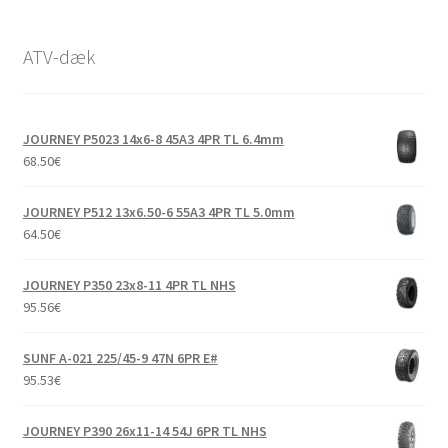
ATV-dæk
JOURNEY P5023 14x6-8 45A3 4PR TL 6.4mm
68.50
€
JOURNEY P512 13x6.50-6 55A3 4PR TL 5.0mm
64.50
€
JOURNEY P350 23x8-11 4PR TL NHS
95.56
€
SUNF A-021 225/45-9 47N 6PR E#
95.53
€
JOURNEY P390 26x11-14 54J 6PR TL NHS