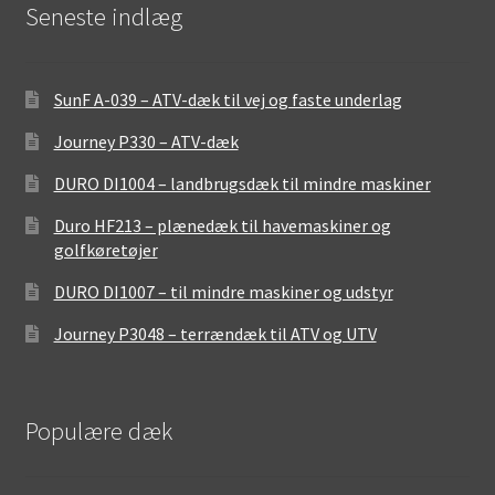
Seneste indlæg
SunF A-039 – ATV-dæk til vej og faste underlag
Journey P330 – ATV-dæk
DURO DI1004 – landbrugsdæk til mindre maskiner
Duro HF213 – plænedæk til havemaskiner og
golfkøretøjer
DURO DI1007 – til mindre maskiner og udstyr
Journey P3048 – terrændæk til ATV og UTV
Populære dæk