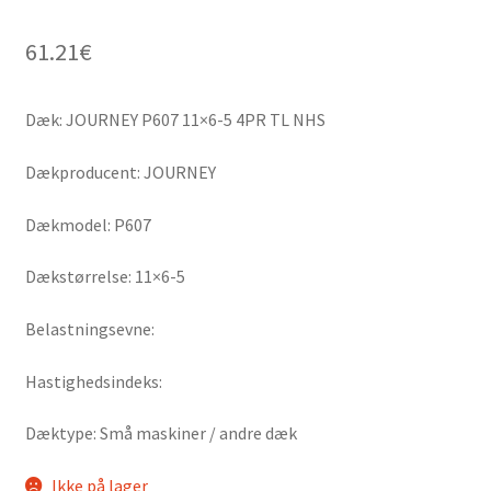
61.21
€
Dæk: JOURNEY P607 11×6-5 4PR TL NHS
Dækproducent: JOURNEY
Dækmodel: P607
Dækstørrelse: 11×6-5
Belastningsevne:
Hastighedsindeks:
Dæktype: Små maskiner / andre dæk
Ikke på lager