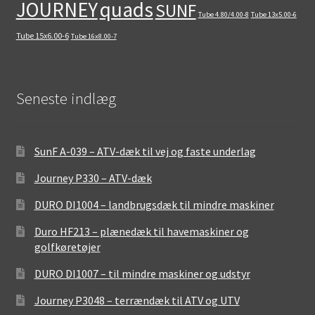
quads
JOURNEY
SUNF
Tube 4.80/4.00-8
Tube 13x5.00-6
Tube 15x6.00-6
Tube 16x8.00-7
Seneste indlæg
SunF A-039 – ATV-dæk til vej og faste underlag
Journey P330 – ATV-dæk
DURO DI1004 – landbrugsdæk til mindre maskiner
Duro HF213 – plænedæk til havemaskiner og
golfkøretøjer
DURO DI1007 – til mindre maskiner og udstyr
Journey P3048 – terrændæk til ATV og UTV