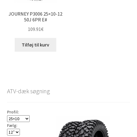
JOURNEY P3006 25×10-12
50J 6PR E#
109.91
€
Tilføj til kurv
ATV-dæk søgning
Profil:
Fælg: