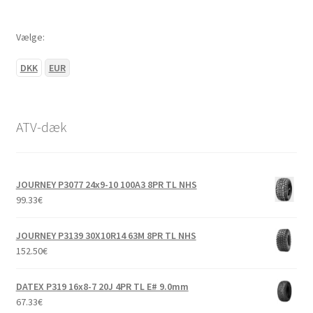
Vælge:
DKK
EUR
ATV-dæk
JOURNEY P3077 24x9-10 100A3 8PR TL NHS
99.33
€
JOURNEY P3139 30X10R14 63M 8PR TL NHS
152.50
€
DATEX P319 16x8-7 20J 4PR TL E# 9.0mm
67.33
€