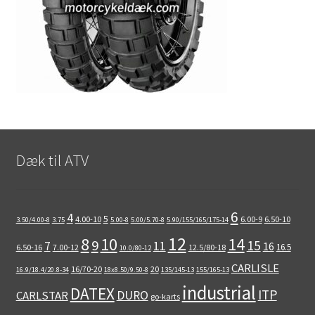
Dæk til ATV
6
4
5
4.00-10
6.00-9
6.50-10
3.50/4.00-8
3.75
5.00-8
5.00/5.70-8
5.90/155/165/175-14
12
8
10
14
9
15
11
7
16
16.5
6.50-16
7.00-12
12.5/80-18
10.0/80-12
CARLISLE
16/70-20
20
16.9/18.4/20.8-34
18x8.50/9.50-8
135/145-13
155/165-13
industrial
DATEX
ITP
DURO
CARLSTAR
go-karts