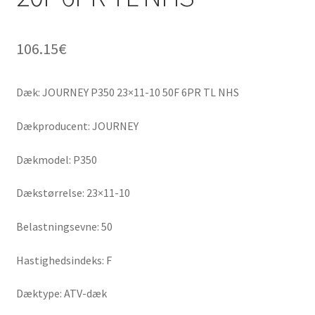
106.15
€
Dæk: JOURNEY P350 23×11-10 50F 6PR TL NHS
Dækproducent: JOURNEY
Dækmodel: P350
Dækstørrelse: 23×11-10
Belastningsevne: 50
Hastighedsindeks: F
Dæktype: ATV-dæk