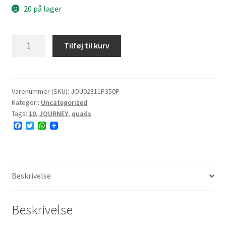
20 på lager
JOURNEY
Tilføj til kurv
P350
23x11-
10
20F
Varenummer (SKU):
JOU02311P350P
Kategori:
Uncategorized
6PR
Tags:
10
,
JOURNEY
,
quads
TL
F
T
W
NHS
a
w
h
antal
c
i
a
e
t
t
b
t
s
o
e
A
o
r
p
Beskrivelse
k
p
Beskrivelse