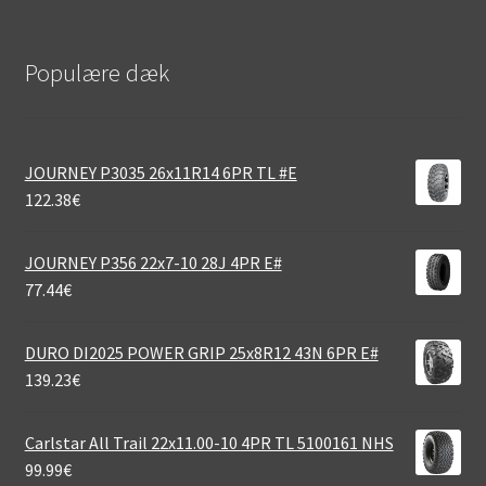
Populære dæk
JOURNEY P3035 26x11R14 6PR TL #E
122.38
€
JOURNEY P356 22x7-10 28J 4PR E#
77.44
€
DURO DI2025 POWER GRIP 25x8R12 43N 6PR E#
139.23
€
Carlstar All Trail 22x11.00-10 4PR TL 5100161 NHS
99.99
€