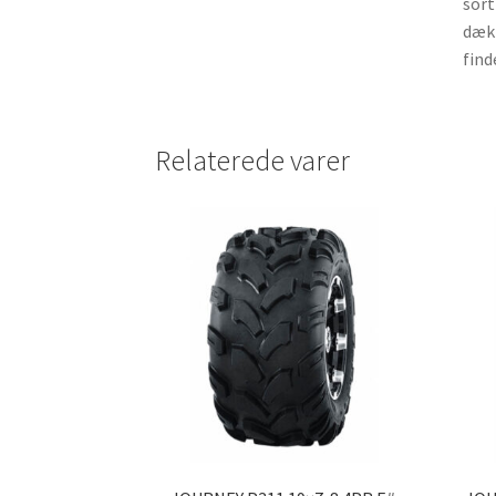
sort
dæk 
find
Relaterede varer