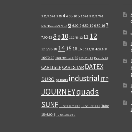
4
5
4.00-10
3.50/4.00-8
3.75
5.00-8
5.00/5.70-8
6
7
6.00-9
6.50-10
6.50-16
5.90/155/165/175-14
12
8
10
9
11
7.00-12
10.0/80-12
14
15
16
16.5
12.5/80-18
16.9/18.4/20.8-34
16/70-20
20
18x8.50/9.50-8
135/145-13
155/165-13
DATEX
CARLISLE
CARLSTAR
industrial
ITP
DURO
go-karts
quads
JOURNEY
SUNF
Tube
Tube 4.80/4.00-8
Tube 13x5.00-6
15x6.00-6
Tube 16x8.00-7