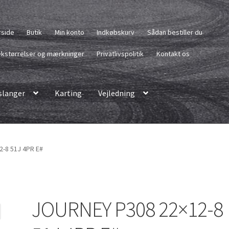
rside
Butik
Min konto
Indkøbskurv
Sådan bestiller du
kstørrelser og mærkninger
Privatlivspolitik
Kontakt os
langer
Karting
Vejledning
-8 51J 4PR E#
JOURNEY P308 22×12-8