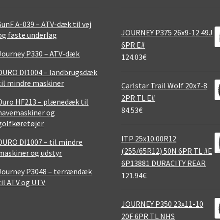
SunF A-039 – ATV-dæk til vej
JOURNEY P375 26x9-12 49J
og faste underlag
6PR E#
Journey P330 – ATV-dæk
124.03
€
DURO DI1004 – landbrugsdæk
til mindre maskiner
Carlstar Trail Wolf 20x7-8
2PR TL E#
Duro HF213 – plænedæk til
84.53
€
havemaskiner og
golfkøretøjer
ITP 25x10.00R12
DURO DI1007 – til mindre
(255/65R12) 50N 6PR TL #E
maskiner og udstyr
6P13881 DURACITY REAR
Journey P3048 – terrændæk
121.94
€
til ATV og UTV
JOURNEY P350 23x11-10
20F 6PR TL NHS