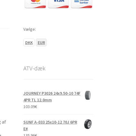
Vælge:
DKK
EUR
ATV-dæk
JOURNEY P3026 24x9.50-10 74F
4PR TL 12.0mm
103.09
€
 af
SUNF A-033 25x10-12 70J 6PR
E#
135.96
€