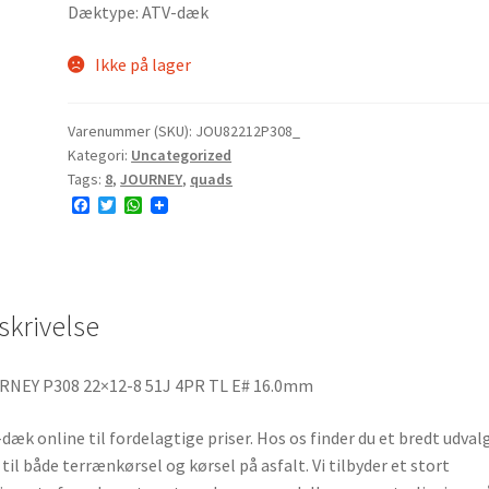
Dæktype: ATV-dæk
Ikke på lager
Varenummer (SKU):
JOU82212P308_
Kategori:
Uncategorized
Tags:
8
,
JOURNEY
,
quads
F
T
W
a
w
h
c
i
a
e
t
t
b
t
s
o
e
A
o
r
p
skrivelse
k
p
RNEY P308 22×12-8 51J 4PR TL E# 16.0mm
dæk online til fordelagtige priser. Hos os finder du et bredt udvalg
til både terrænkørsel og kørsel på asfalt. Vi tilbyder et stort