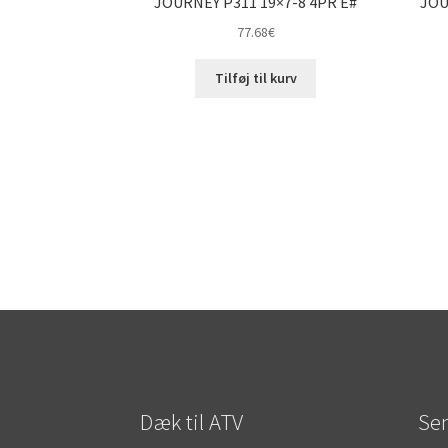
JOURNEY P311 19×7-8 4PR E#
JOU
77.68
€
Tilføj til kurv
Dæk til ATV
Sen