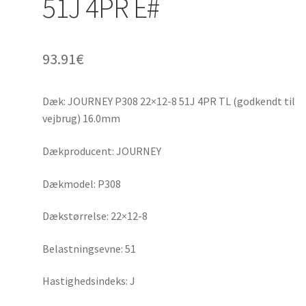
51J 4PR E#
93.91
€
Dæk: JOURNEY P308 22×12-8 51J 4PR TL (godkendt til
vejbrug) 16.0mm
Dækproducent: JOURNEY
Dækmodel: P308
Dækstørrelse: 22×12-8
Belastningsevne: 51
Hastighedsindeks: J