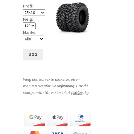
Profil:
Fælg:
Mærke:
SØG
Vælg den korrekte dækstørrelse i
menuen ovenfor. Se
vejledning
. Har du
spørgsmål, står vi klar til at
hjælpe
dig.