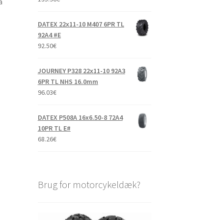
å
DATEX 22x11-10 M407 6PR TL
92A4 #E
92.50
€
JOURNEY P328 22x11-10 92A3
6PR TL NHS 16.0mm
96.03
€
DATEX P508A 16x6.50-8 72A4
10PR TL E#
68.26
€
Brug for motorcykeldæk?