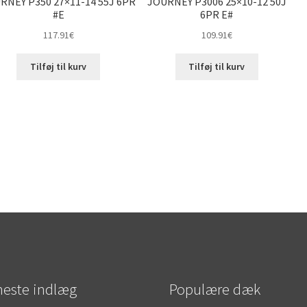
RNEY P350 27×11-14 55J 6PR
JOURNEY P3006 25×10-12 50J
#E
6PR E#
117.91
€
109.91
€
Tilføj til kurv
Tilføj til kurv
este indlæg
Populære dæk