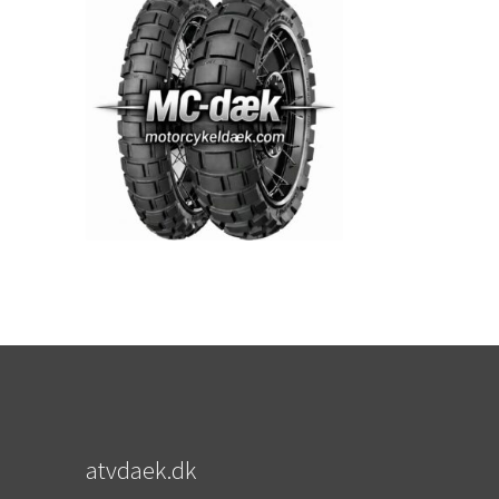
atvdaek.dk