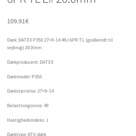
109.91
€
Dæk: DATEX P350 27×9-14 49J 6PR TL (godkendt til
vejbrug) 20.0mm
Dækproducent: DATEX
Dækmodel: P350
Dækstørrelse: 27×9-14
Belastningsevne: 49
Hastighedsindeks: J
Dæktype: ATV-dæk