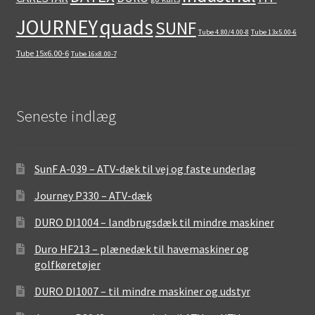
quads
JOURNEY
SUNF
Tube 4.80/4.00-8
Tube 13x5.00-6
Tube 15x6.00-6
Tube 16x8.00-7
Seneste indlæg
SunF A-039 – ATV-dæk til vej og faste underlag
Journey P330 – ATV-dæk
DURO DI1004 – landbrugsdæk til mindre maskiner
Duro HF213 – plænedæk til havemaskiner og
golfkøretøjer
DURO DI1007 – til mindre maskiner og udstyr