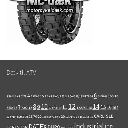
Dæk til ATV
6
4
5
4.00-10
6.00-9
6.50-10
3.50/4.00-8
3.75
5.00-8
5.00/5.70-8
5.90/155/165/175-14
12
8
10
14
9
15
11
7
16
16.5
6.50-16
7.00-12
12.5/80-18
10.0/80-12
CARLISLE
16/70-20
20
16.9/18.4/20.8-34
18x8.50/9.50-8
135/145-13
155/165-13
industrial
DATEX
ITP
DURO
CARLSTAR
go-karts