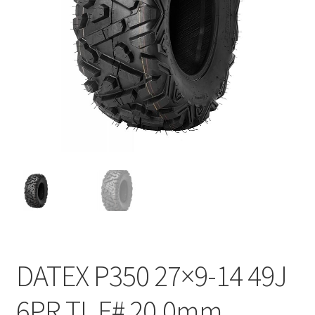
DATEX P350 27×9-14 49J
6PR TL E# 20.0mm