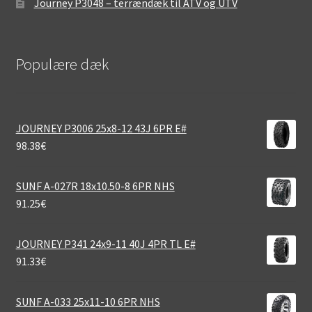
Journey P3048 – terrændæk til ATV og UTV
Populære dæk
JOURNEY P3006 25x8-12 43J 6PR E#
98.38
€
SUNF A-027R 18x10.50-8 6PR NHS
91.25
€
JOURNEY P341 24x9-11 40J 4PR TL E#
91.33
€
SUNF A-033 25x11-10 6PR NHS