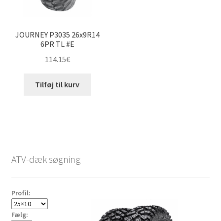
JOURNEY P3035 26x9R14
6PR TL #E
114.15
€
Tilføj til kurv
ATV-dæk søgning
Profil:
Fælg: