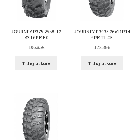
JOURNEY P375 25×8-12
JOURNEY P3035 26x11R14
43J 6PR E#
6PR TL #E
106.85
€
122.38
€
Tilføj til kurv
Tilføj til kurv