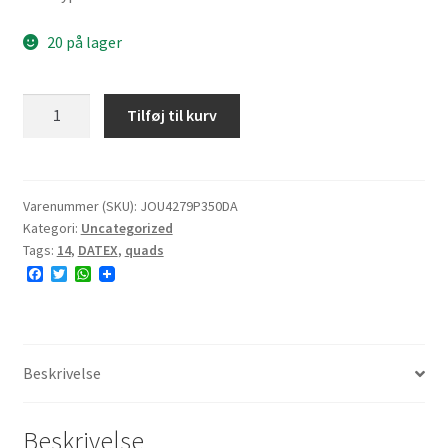
20 på lager
DATEX
Tilføj til kurv
P350
27x9-
14
49J
Varenummer (SKU):
JOU4279P350DA
Kategori:
Uncategorized
6PR
Tags:
14
,
DATEX
,
quads
TL
F
T
W
E#
a
w
h
20.0mm
c
i
a
e
t
t
antal
b
t
s
o
e
A
o
r
p
Beskrivelse
k
p
Beskrivelse