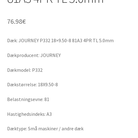
76.98
€
Dæk: JOURNEY P332 18×9.50-8 81A3 4PR TL 5.0mm
Dækproducent: JOURNEY
Dækmodel: P332
Dækstørrelse: 18X9.50-8
Belastningsevne: 81
Hastighedsindeks: A3
Dæktype: Små maskiner / andre dæk