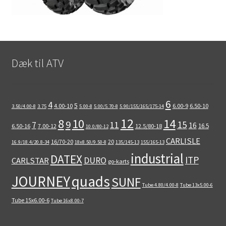
Dæk til ATV
6
4
5
4.00-10
6.00-9
6.50-10
3.50/4.00-8
3.75
5.00-8
5.00/5.70-8
5.90/155/165/175-14
12
8
10
14
9
15
11
7
16
16.5
6.50-16
7.00-12
12.5/80-18
10.0/80-12
CARLISLE
16/70-20
20
16.9/18.4/20.8-34
18x8.50/9.50-8
135/145-13
155/165-13
industrial
DATEX
ITP
DURO
CARLSTAR
go-karts
quads
JOURNEY
SUNF
Tube 4.80/4.00-8
Tube 13x5.00-6
Tube 15x6.00-6
Tube 16x8.00-7