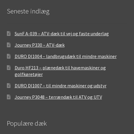
Seneste indlæg
SunF A-039 – ATV-dæk til vej og faste underlag
Journey P330 – ATV-dæk
DURO DI1004 – landbrugsdæk til mindre maskiner
Duro HF213 – plænedæk til havemaskiner og
golfkøretøjer
DURO DI1007 – til mindre maskiner og udstyr
Journey P3048 – terrændæk til ATV og UTV
Populære dæk