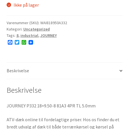
Ikke på lager
Varenummer (SKU):
WAI818950A332
Kategori:
Uncategorized
Tags:
8
,
industrial
,
JOURNEY
F
T
W
a
w
h
c
i
a
e
t
t
b
t
s
o
e
A
o
r
p
Beskrivelse
k
p
Beskrivelse
JOURNEY P332 18×9.50-8 81A3 4PR TL 5.0mm
ATV-dæk online til fordelagtige priser. Hos os finder du et
bredt udvalg af dæk til både terrænkørsel og kørsel på