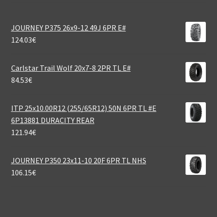
JOURNEY P375 26x9-12 49J 6PR E#
124.03
€
Carlstar Trail Wolf 20x7-8 2PR TL E#
84.53
€
ITP 25x10.00R12 (255/65R12) 50N 6PR TL #E
6P13881 DURACITY REAR
121.94
€
JOURNEY P350 23x11-10 20F 6PR TL NHS
106.15
€