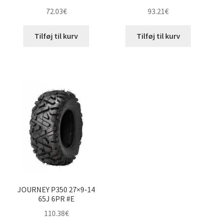
72.03
€
93.21
€
Tilføj til kurv
Tilføj til kurv
JOURNEY P350 27×9-14
65J 6PR #E
110.38
€