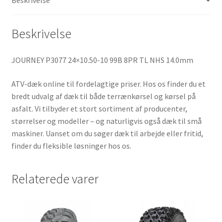
k
p
Beskrivelse
JOURNEY P3077 24×10.50-10 99B 8PR TL NHS 14.0mm
ATV-dæk online til fordelagtige priser. Hos os finder du et
bredt udvalg af dæk til både terrænkørsel og kørsel på
asfalt. Vi tilbyder et stort sortiment af producenter,
størrelser og modeller – og naturligvis også dæk til små
maskiner. Uanset om du søger dæk til arbejde eller fritid,
finder du fleksible løsninger hos os.
Relaterede varer