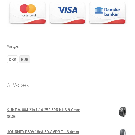
Vælge:
DKK
EUR
ATV-dæk
SUNF A-004 21x7-10 35F 6PR NHS 9.0mm
90.86
€
JOURNEY P509 18x8.50-8 6PR TL 6.0mm