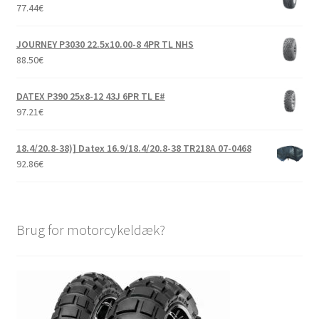
77.44
€
JOURNEY P3030 22.5x10.00-8 4PR TL NHS
88.50
€
DATEX P390 25x8-12 43J 6PR TL E#
97.21
€
18.4/20.8-38)] Datex 16.9/18.4/20.8-38 TR218A 07-0468
92.86
€
Brug for motorcykeldæk?