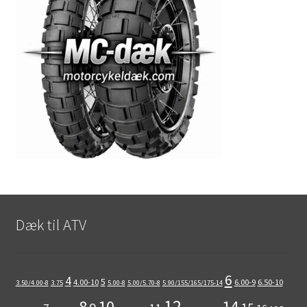
Dæk til ATV
6
4
5
4.00-10
6.00-9
6.50-10
3.50/4.00-8
3.75
5.00-8
5.00/5.70-8
5.90/155/165/175-14
12
8
10
14