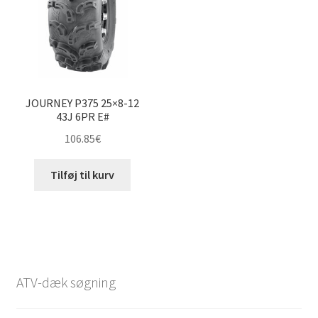
JOURNEY P375 25×8-12
43J 6PR E#
106.85
€
Tilføj til kurv
ATV-dæk søgning