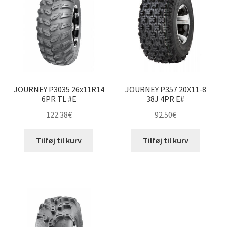
JOURNEY P3035 26x11R14
JOURNEY P357 20X11-8
6PR TL #E
38J 4PR E#
122.38
€
92.50
€
Tilføj til kurv
Tilføj til kurv