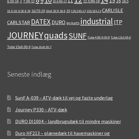
9
15
11
7
16
16.5
6.50-16
7.00-12
12.5/80-18
10.0/80-12
CARLISLE
16/70-20
20
16.9/18.4/20.8-34
18x8.50/9.50-8
135/145-13
155/165-13
industrial
DATEX
ITP
DURO
CARLSTAR
go-karts
quads
JOURNEY
SUNF
Tube 4.80/4.00-8
Tube 13x5.00-6
Tube 15x6.00-6
Tube 16x8.00-7
Seneste indlæg
SunF A-039 – ATV-dæk til vej og faste underlag
Journey P330 – ATV-dæk
DURO DI1004 – landbrugsdæk til mindre maskiner
Duro HF213 – plænedæk til havemaskiner og