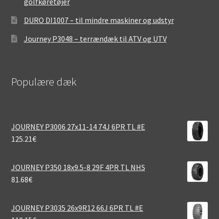
golfkøretøjer
DURO DI1007 – til mindre maskiner og udstyr
Journey P3048 – terrændæk til ATV og UTV
Populære dæk
JOURNEY P3006 27x11-14 74J 6PR TL #E
125.21
€
JOURNEY P350 18x9.5-8 29F 4PR TL NHS
81.68
€
JOURNEY P3035 26x9R12 66J 6PR TL #E