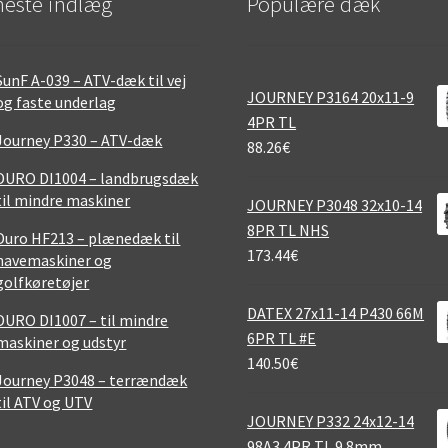
este indlæg
Populære dæk
SunF A-039 – ATV-dæk til vej
JOURNEY P3164 20x11-9
og faste underlag
4PR TL
Journey P330 – ATV-dæk
88.26
€
DURO DI1004 – landbrugsdæk
til mindre maskiner
JOURNEY P3048 32x10-14
8PR TL NHS
Duro HF213 – plænedæk til
173.44
€
havemaskiner og
golfkøretøjer
DATEX 27x11-14 P430 66M
DURO DI1007 – til mindre
6PR TL #E
maskiner og udstyr
140.50
€
Journey P3048 – terrændæk
til ATV og UTV
JOURNEY P332 24x12-14
98A3 4PR TL 9.8mm