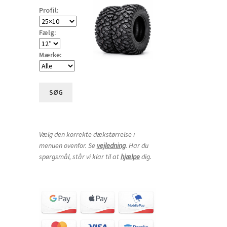
Profil:
Fælg:
Mærke:
SØG
Vælg den korrekte dækstørrelse i
menuen ovenfor. Se
vejledning
. Har du
spørgsmål, står vi klar til at
hjælpe
dig.