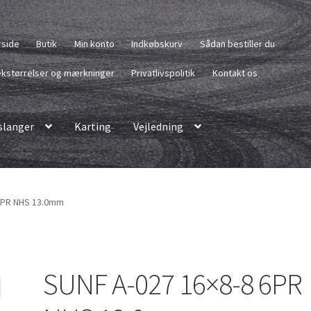
rside
Butik
Min konto
Indkøbskurv
Sådan bestiller du
kstørrelser og mærkninger
Privatlivspolitik
Kontakt os
langer
Karting
Vejledning
6PR NHS 13.0mm
SUNF A-027 16×8-8 6PR