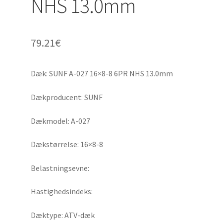
NHS 13.0mm
79.21
€
Dæk: SUNF A-027 16×8-8 6PR NHS 13.0mm
Dækproducent: SUNF
Dækmodel: A-027
Dækstørrelse: 16×8-8
Belastningsevne:
Hastighedsindeks:
Dæktype: ATV-dæk