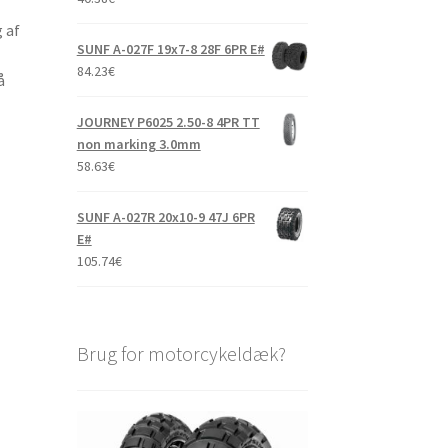
 af
SUNF A-027F 19x7-8 28F 6PR E#
84.23
€
å
JOURNEY P6025 2.50-8 4PR TT
non marking 3.0mm
58.63
€
SUNF A-027R 20x10-9 47J 6PR
E#
105.74
€
Brug for motorcykeldæk?