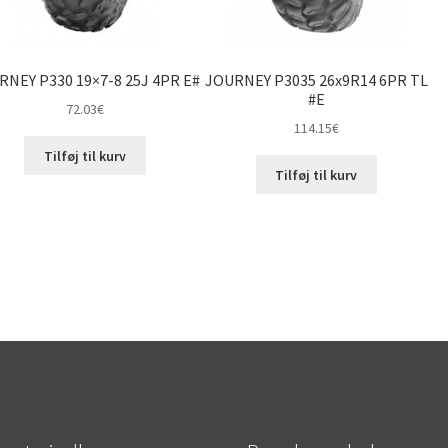
RNEY P330 19×7-8 25J 4PR E#
JOURNEY P3035 26x9R14 6PR TL
#E
72.03
€
114.15
€
Tilføj til kurv
Tilføj til kurv