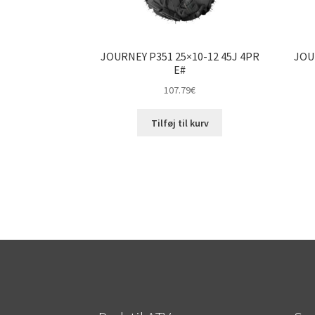
JOURNEY P351 25×10-12 45J 4PR
JOU
E#
107.79
€
Tilføj til kurv