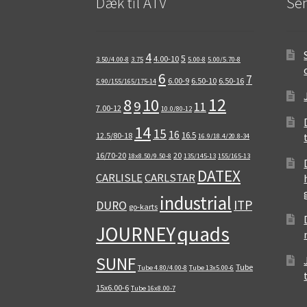
Dæk til ATV
Sen
4
5
4.00-10
3.50/4.00-8
3.75
5.00-8
5.00/5.70-8
6
7
6.00-9
6.50-10
6.50-16
5.90/155/165/175-14
12
8
10
9
11
7.00-12
10.0/80-12
14
15
16
16.5
12.5/80-18
16.9/18.4/20.8-34
16/70-20
20
18x8.50/9.50-8
135/145-13
155/165-13
DATEX
CARLISLE
CARLSTAR
industrial
ITP
DURO
go-karts
quads
JOURNEY
SUNF
Tube
Tube 4.80/4.00-8
Tube 13x5.00-6
15x6.00-6
Tube 16x8.00-7