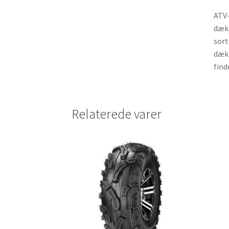
ATV-
dæk 
sort
dæk 
find
Relaterede varer