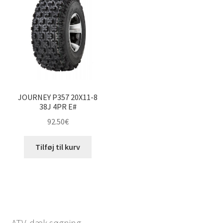
JOURNEY P357 20X11-8
38J 4PR E#
92.50
€
Tilføj til kurv
ATV-dæk søgning