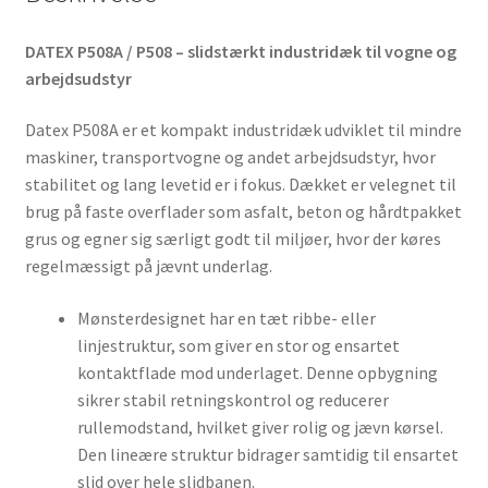
DATEX P508A / P508 – slidstærkt industridæk til vogne og
arbejdsudstyr
Datex P508A er et kompakt industridæk udviklet til mindre
maskiner, transportvogne og andet arbejdsudstyr, hvor
stabilitet og lang levetid er i fokus. Dækket er velegnet til
brug på faste overflader som asfalt, beton og hårdtpakket
grus og egner sig særligt godt til miljøer, hvor der køres
regelmæssigt på jævnt underlag.
Mønsterdesignet har en tæt ribbe- eller
linjestruktur, som giver en stor og ensartet
kontaktflade mod underlaget. Denne opbygning
sikrer stabil retningskontrol og reducerer
rullemodstand, hvilket giver rolig og jævn kørsel.
Den lineære struktur bidrager samtidig til ensartet
slid over hele slidbanen.