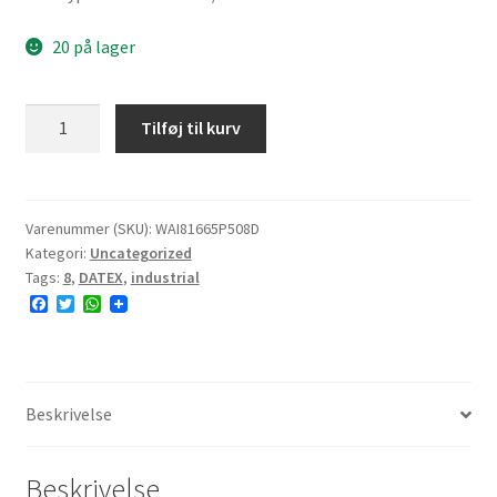
20 på lager
DATEX
Tilføj til kurv
P508A
16x6.50-
8
72A4
Varenummer (SKU):
WAI81665P508D
Kategori:
Uncategorized
10PR
Tags:
8
,
DATEX
,
industrial
TL
F
T
W
E#
a
w
h
antal
c
i
a
e
t
t
b
t
s
o
e
A
o
r
p
Beskrivelse
k
p
Beskrivelse