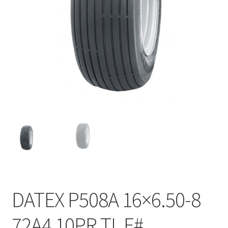
DATEX P508A 16×6.50-8
72A4 10PR TL E#