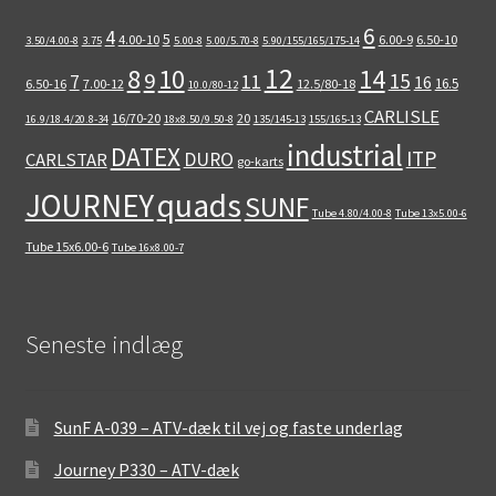
6
4
5
4.00-10
6.00-9
6.50-10
3.50/4.00-8
3.75
5.00-8
5.00/5.70-8
5.90/155/165/175-14
12
8
10
14
9
15
11
7
16
16.5
6.50-16
7.00-12
12.5/80-18
10.0/80-12
CARLISLE
16/70-20
20
16.9/18.4/20.8-34
18x8.50/9.50-8
135/145-13
155/165-13
industrial
DATEX
ITP
DURO
CARLSTAR
go-karts
quads
JOURNEY
SUNF
Tube 4.80/4.00-8
Tube 13x5.00-6
Tube 15x6.00-6
Tube 16x8.00-7
Seneste indlæg
SunF A-039 – ATV-dæk til vej og faste underlag
Journey P330 – ATV-dæk