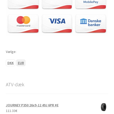
Vælge:
DKK
EUR
ATV-dæk
JOURNEY P350 26x9-12 49J 6PR #E
111.33
€