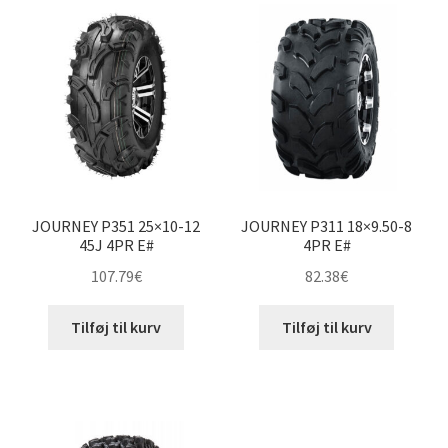
JOURNEY P351 25×10-12
JOURNEY P311 18×9.50-8
45J 4PR E#
4PR E#
107.79
€
82.38
€
Tilføj til kurv
Tilføj til kurv