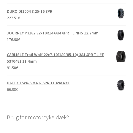
DURO DI1004 8.25-16 8PR
227.51
€
JOURNEY P3182 32x10R14 68M 8PR TL NHS 12.7mm
176.98
€
CARLISLE Trail Wolf 22x7-10(180/85-10) 38J 4PR TL #E
5370481 11.4mm
91.58
€
DATEX 15x6-6 M407 6PR TL 69A4 #E
66.98
€
Brug for motorcykeldæk?