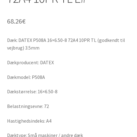
68.26
€
Dæk: DATEX P508A 16×6.50-8 72A4 10PR TL (godkendt til
vejbrug) 3.5mm
Dækproducent: DATEX
Dækmodel: P508A
Dækstørrelse: 16×6.50-8
Belastningsevne: 72
Hastighedsindeks: A4
Dæktype: Små maskiner / andre dæk