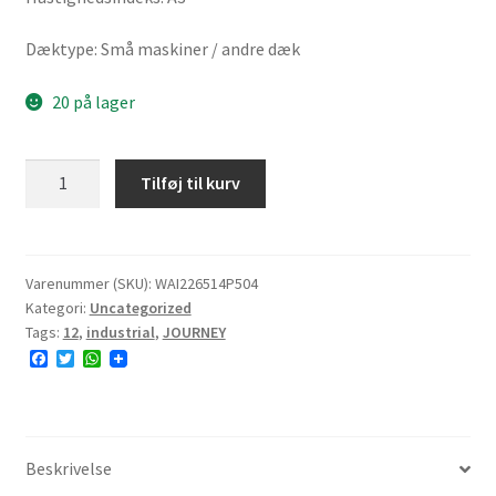
Dæktype: Små maskiner / andre dæk
20 på lager
JOURNEY
Tilføj til kurv
P5042
26.5x14-
12
115A3
Varenummer (SKU):
WAI226514P504
Kategori:
Uncategorized
6PR
Tags:
12
,
industrial
,
JOURNEY
TL
F
T
W
NHS
a
w
h
7.5mm
c
i
a
e
t
t
antal
b
t
s
o
e
A
o
r
p
Beskrivelse
k
p