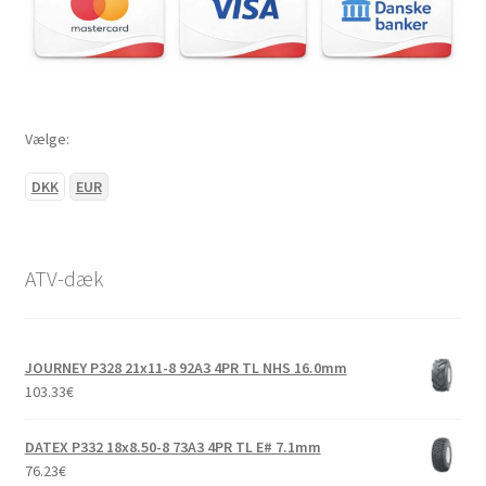
Vælge:
DKK
EUR
ATV-dæk
JOURNEY P328 21x11-8 92A3 4PR TL NHS 16.0mm
103.33
€
DATEX P332 18x8.50-8 73A3 4PR TL E# 7.1mm
76.23
€