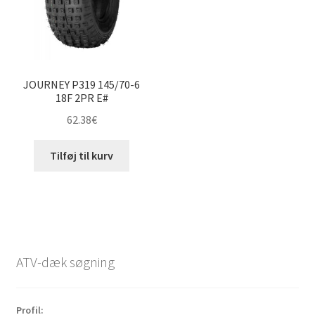
JOURNEY P319 145/70-6
18F 2PR E#
62.38
€
Tilføj til kurv
ATV-dæk søgning
Profil: