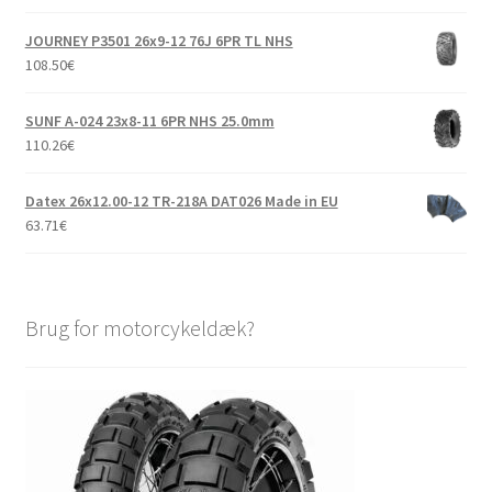
JOURNEY P3501 26x9-12 76J 6PR TL NHS
108.50
€
SUNF A-024 23x8-11 6PR NHS 25.0mm
110.26
€
Datex 26x12.00-12 TR-218A DAT026 Made in EU
63.71
€
Brug for motorcykeldæk?