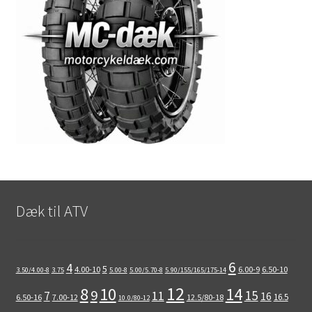
Dæk til ATV
6
4
5
4.00-10
6.00-9
6.50-10
3.50/4.00-8
3.75
5.00-8
5.00/5.70-8
5.90/155/165/175-14
12
8
10
14
9
15
11
7
16
16.5
6.50-16
7.00-12
12.5/80-18
10.0/80-12