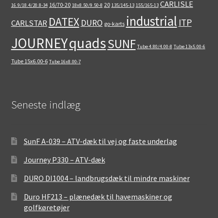
CARLISLE
16/70-20
20
16.9/18.4/20.8-34
18x8.50/9.50-8
135/145-13
155/165-13
industrial
DATEX
ITP
DURO
CARLSTAR
go-karts
quads
JOURNEY
SUNF
Tube 4.80/4.00-8
Tube 13x5.00-6
Tube 15x6.00-6
Tube 16x8.00-7
Seneste indlæg
SunF A-039 – ATV-dæk til vej og faste underlag
Journey P330 – ATV-dæk
DURO DI1004 – landbrugsdæk til mindre maskiner
Duro HF213 – plænedæk til havemaskiner og
golfkøretøjer