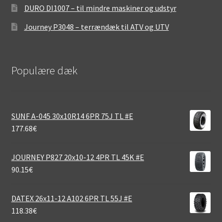
DURO DI1007 – til mindre maskiner og udstyr
Journey P3048 – terrændæk til ATV og UTV
Populære dæk
SUNF A-045 30x10R14 6PR 75J TL #E
177.68
€
JOURNEY P827 20x10-12 4PR TL 45K #E
90.15
€
DATEX 26x11-12 A102 6PR TL 55J #E
118.38
€