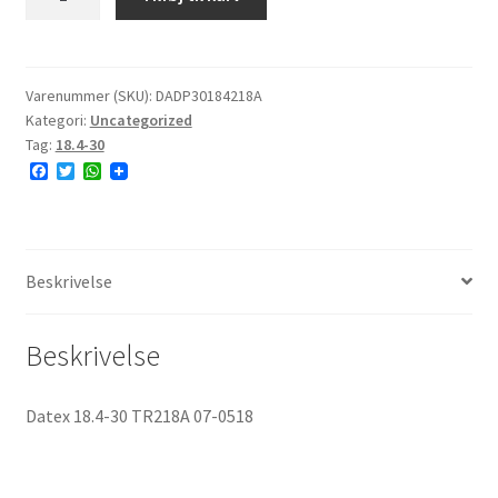
30)]
Datex
18.4-
30
Varenummer (SKU):
DADP30184218A
Kategori:
Uncategorized
TR218A
Tag:
18.4-30
07-
F
T
W
0518
a
w
h
antal
c
i
a
e
t
t
b
t
s
o
e
A
o
r
p
Beskrivelse
k
p
Beskrivelse
Datex 18.4-30 TR218A 07-0518