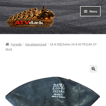
Spring
Spring
Menu
til
til
navigation
indhold
ATV-dæk
Udfold
underm
Små maskiner
Udfold
Forside
Uncategorized
18.4-30)] Datex 18.4-30 TR218A 07-
underm
0518
Dækslanger
Udfold
underm
Karting
Vejledning
Udfold
underm