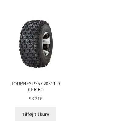
JOURNEY P357 20×11-9
6PR E#
93.21
€
Tilføj til kurv