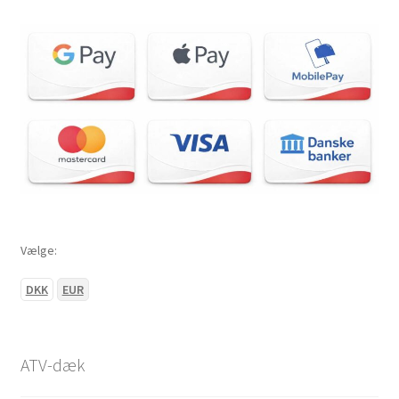
Vælge:
DKK
EUR
ATV-dæk