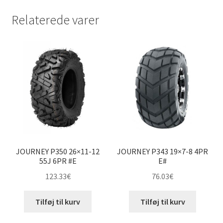
Relaterede varer
JOURNEY P350 26×11-12
JOURNEY P343 19×7-8 4PR
55J 6PR #E
E#
123.33
€
76.03
€
Tilføj til kurv
Tilføj til kurv