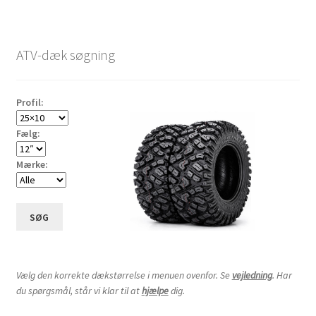
ATV-dæk søgning
Profil:
Fælg:
Mærke:
SØG
Vælg den korrekte dækstørrelse i menuen ovenfor. Se
vejledning
. Har
du spørgsmål, står vi klar til at
hjælpe
dig.