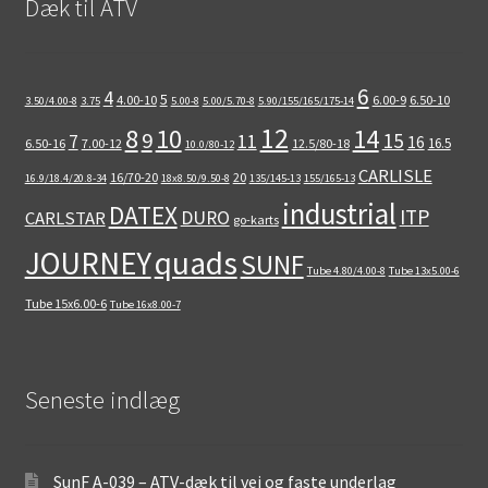
Dæk til ATV
6
4
5
4.00-10
6.00-9
6.50-10
3.50/4.00-8
3.75
5.00-8
5.00/5.70-8
5.90/155/165/175-14
12
8
10
14
9
15
11
7
16
16.5
6.50-16
7.00-12
12.5/80-18
10.0/80-12
CARLISLE
16/70-20
20
16.9/18.4/20.8-34
18x8.50/9.50-8
135/145-13
155/165-13
industrial
DATEX
ITP
DURO
CARLSTAR
go-karts
quads
JOURNEY
SUNF
Tube 4.80/4.00-8
Tube 13x5.00-6
Tube 15x6.00-6
Tube 16x8.00-7
Seneste indlæg
SunF A-039 – ATV-dæk til vej og faste underlag