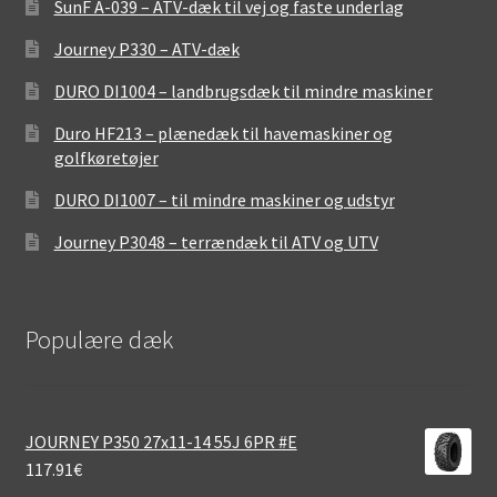
SunF A-039 – ATV-dæk til vej og faste underlag
Journey P330 – ATV-dæk
DURO DI1004 – landbrugsdæk til mindre maskiner
Duro HF213 – plænedæk til havemaskiner og
golfkøretøjer
DURO DI1007 – til mindre maskiner og udstyr
Journey P3048 – terrændæk til ATV og UTV
Populære dæk
JOURNEY P350 27x11-14 55J 6PR #E
117.91
€