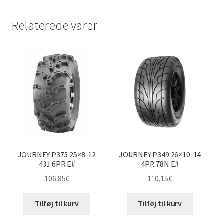
Relaterede varer
JOURNEY P375 25×8-12
JOURNEY P349 26×10-14
43J 6PR E#
4PR 78N E#
106.85
€
110.15
€
Tilføj til kurv
Tilføj til kurv