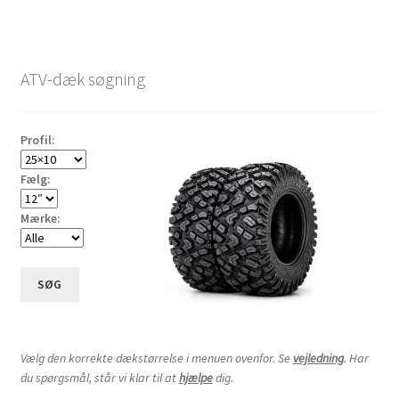
ATV-dæk søgning
Profil:
Fælg:
Mærke:
SØG
Vælg den korrekte dækstørrelse i menuen ovenfor. Se
vejledning
. Har
du spørgsmål, står vi klar til at
hjælpe
dig.