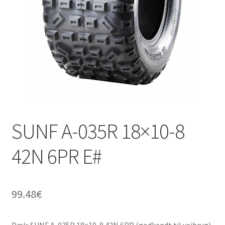
SUNF A-035R 18×10-8
42N 6PR E#
99.48
€