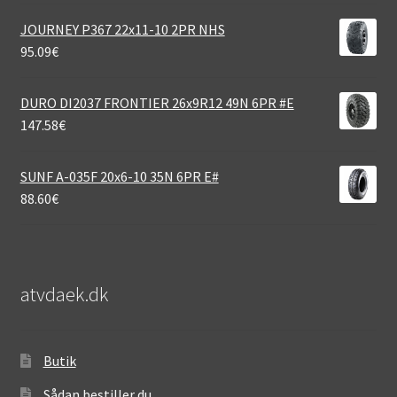
JOURNEY P367 22x11-10 2PR NHS
95.09
€
DURO DI2037 FRONTIER 26x9R12 49N 6PR #E
147.58
€
SUNF A-035F 20x6-10 35N 6PR E#
88.60
€
atvdaek.dk
Butik
Sådan bestiller du