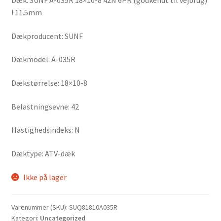
Dæk: SUNF A-035R 18×10-8 42N 6PR (godkendt til vejbrug)
! 11.5mm
Dækproducent: SUNF
Dækmodel: A-035R
Dækstørrelse: 18×10-8
Belastningsevne: 42
Hastighedsindeks: N
Dæktype: ATV-dæk
Ikke på lager
Varenummer (SKU):
SUQ81810A035R
Kategori:
Uncategorized