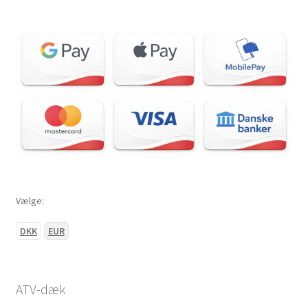
Vælge:
DKK
EUR
ATV-dæk