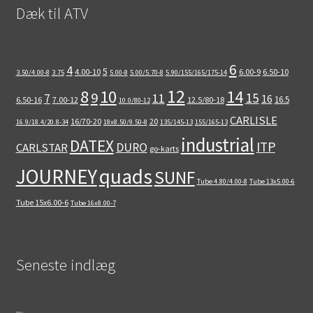
Dæk til ATV
6
4
5
4.00-10
6.00-9
6.50-10
3.50/4.00-8
3.75
5.00-8
5.00/5.70-8
5.90/155/165/175-14
12
8
10
14
9
15
11
7
16
16.5
6.50-16
7.00-12
12.5/80-18
10.0/80-12
CARLISLE
16/70-20
20
16.9/18.4/20.8-34
18x8.50/9.50-8
135/145-13
155/165-13
industrial
DATEX
ITP
DURO
CARLSTAR
go-karts
quads
JOURNEY
SUNF
Tube 4.80/4.00-8
Tube 13x5.00-6
Tube 15x6.00-6
Tube 16x8.00-7
Seneste indlæg