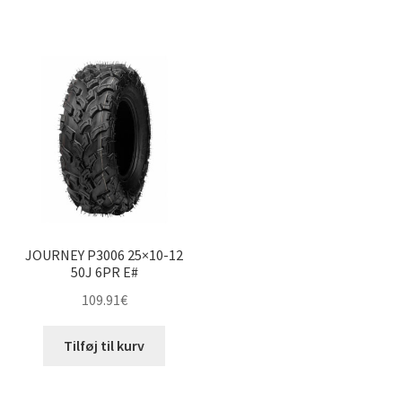
JOURNEY P3006 25×10-12
50J 6PR E#
109.91
€
Tilføj til kurv