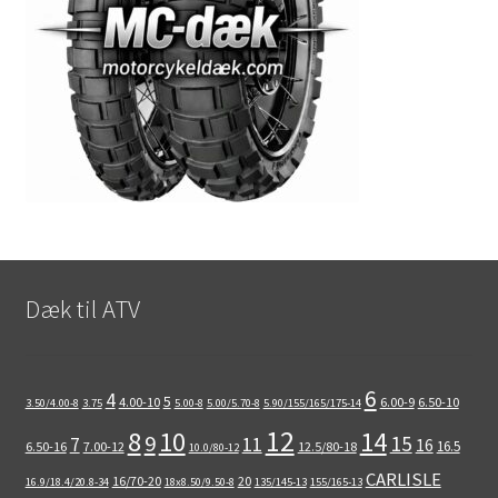
Dæk til ATV
6
4
5
4.00-10
6.00-9
6.50-10
3.50/4.00-8
3.75
5.00-8
5.00/5.70-8
5.90/155/165/175-14
12
8
10
14
9
15
11
7
16
16.5
6.50-16
7.00-12
12.5/80-18
10.0/80-12
CARLISLE
16/70-20
20
16.9/18.4/20.8-34
18x8.50/9.50-8
135/145-13
155/165-13