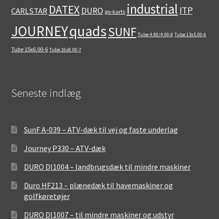
industrial
DATEX
ITP
DURO
CARLSTAR
go-karts
quads
JOURNEY
SUNF
Tube 4.80/4.00-8
Tube 13x5.00-6
Tube 15x6.00-6
Tube 16x8.00-7
Seneste indlæg
SunF A-039 – ATV-dæk til vej og faste underlag
Journey P330 – ATV-dæk
DURO DI1004 – landbrugsdæk til mindre maskiner
Duro HF213 – plænedæk til havemaskiner og
golfkøretøjer
DURO DI1007 – til mindre maskiner og udstyr