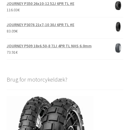
JOURNEY P350 26x10-12 52J 6PR TL #E
116.03
€
JOURNEY P3076 21x7-10 30J 6PR TL #E
83.09
€
JOURNEY P509 18x6.50-8 71J 4PR TL NHS 6.0mm
73.91
€
Brug for motorcykeldæk?