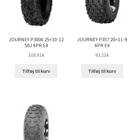
JOURNEY P3006 25×10-12
JOURNEY P357 20×11-9
50J 6PR E#
6PR E#
109.91
€
93.21
€
Tilføj til kurv
Tilføj til kurv