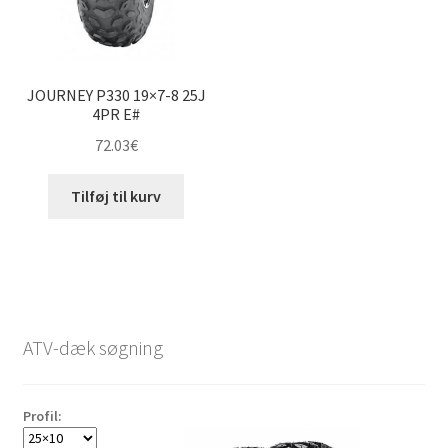
JOURNEY P330 19×7-8 25J
4PR E#
72.03
€
Tilføj til kurv
ATV-dæk søgning
Profil: