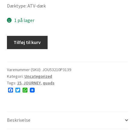
Dæktype: ATV-dæk
1 på lager
JOURNEY
Tilføj til kurv
P3139
32X10R15
67M
8PR
Varenummer (SKU):
JOU53210P3139
Kategori:
Uncategorized
TL
Tags:
15
,
JOURNEY
,
quads
NHS
F
T
W
antal
a
w
h
c
i
a
e
t
t
b
t
s
o
e
A
o
r
p
Beskrivelse
k
p