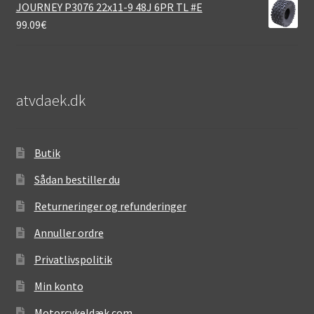
JOURNEY P3076 22x11-9 48J 6PR TL #E
99.09
€
atvdaek.dk
Butik
Sådan bestiller du
Returneringer og refunderinger
Annuller ordre
Privatlivspolitik
Min konto
Motorcykeldæk.com