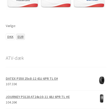
Vælge:
DKK
EUR
ATV-dæk
DATEX P350 25x8-12 43J 6PR TL E#
107.33
€
JOURNEY P3128 AT24x10-11 48J 6PR TL #E
104.26
€