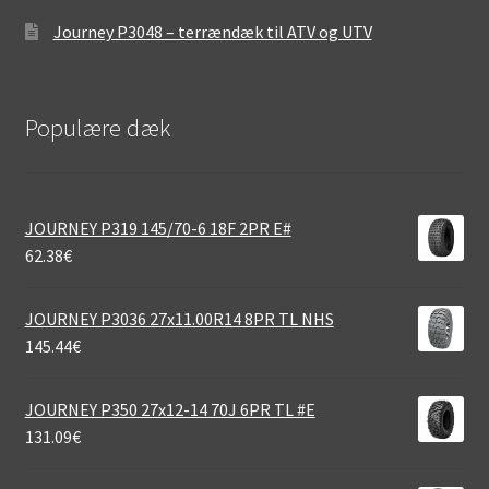
Journey P3048 – terrændæk til ATV og UTV
Populære dæk
JOURNEY P319 145/70-6 18F 2PR E#
62.38
€
JOURNEY P3036 27x11.00R14 8PR TL NHS
145.44
€
JOURNEY P350 27x12-14 70J 6PR TL #E
131.09
€