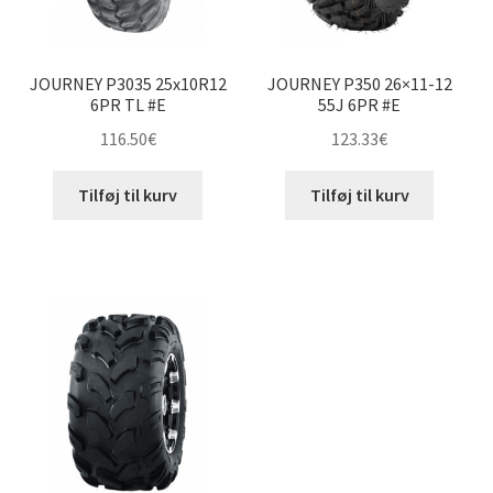
JOURNEY P3035 25x10R12
JOURNEY P350 26×11-12
6PR TL #E
55J 6PR #E
116.50
€
123.33
€
Tilføj til kurv
Tilføj til kurv