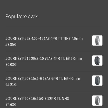
Populære dæk
JOURNEY P523 4.00-4 51A3 4PR TT NHS 4.0mm
58.85
€
JOURNEY P512 20x8-10 76A3 4PR TL E# 6.0mm
80.03
€
JOURNEY P508 15x6-6 68A3 6PR TL E# 4.0mm
65.21
€
JOURNEY P607 16x6.50-8 12PR TL NHS
74.63
€