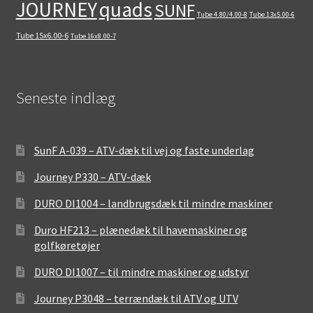
quads
JOURNEY
SUNF
Tube 4.80/4.00-8
Tube 13x5.00-6
Tube 15x6.00-6
Tube 16x8.00-7
Seneste indlæg
SunF A-039 – ATV-dæk til vej og faste underlag
Journey P330 – ATV-dæk
DURO DI1004 – landbrugsdæk til mindre maskiner
Duro HF213 – plænedæk til havemaskiner og
golfkøretøjer
DURO DI1007 – til mindre maskiner og udstyr
Journey P3048 – terrændæk til ATV og UTV