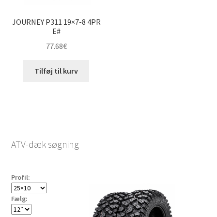
JOURNEY P311 19×7-8 4PR
E#
77.68
€
Tilføj til kurv
ATV-dæk søgning
Profil:
Fælg: