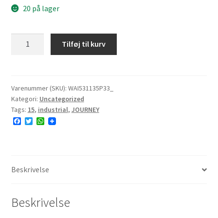
20 på lager
JOURNEY
Tilføj til kurv
P332
31x13.50-
15
4PR
Varenummer (SKU):
WAI531135P33_
Kategori:
Uncategorized
TL
Tags:
15
,
industrial
,
JOURNEY
10.0mm
F
T
W
antal
a
w
h
c
i
a
e
t
t
b
t
s
o
e
A
o
r
p
Beskrivelse
k
p
Beskrivelse