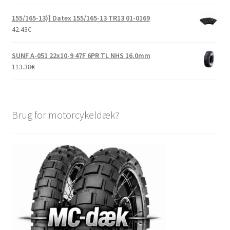
155/165-13)] Datex 155/165-13 TR13 01-0169
42.43
€
SUNF A-051 22x10-9 47F 6PR TL NHS 16.0mm
113.38
€
Brug for motorcykeldæk?