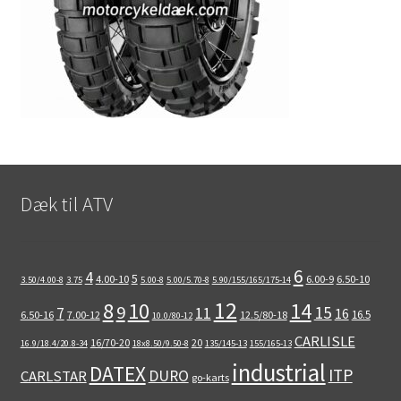
Dæk til ATV
6
4
5
4.00-10
6.00-9
6.50-10
3.50/4.00-8
3.75
5.00-8
5.00/5.70-8
5.90/155/165/175-14
12
8
10
14
9
15
11
7
16
16.5
6.50-16
7.00-12
12.5/80-18
10.0/80-12
CARLISLE
16/70-20
20
16.9/18.4/20.8-34
18x8.50/9.50-8
135/145-13
155/165-13
industrial
DATEX
ITP
DURO
CARLSTAR
go-karts