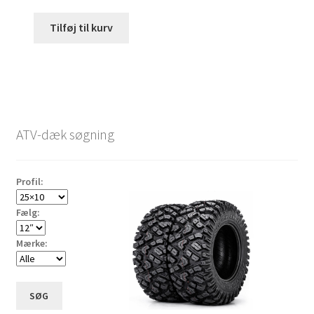
Tilføj til kurv
ATV-dæk søgning
Profil:
Fælg:
Mærke:
SØG