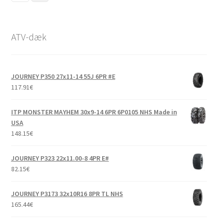
ATV-dæk
JOURNEY P350 27x11-14 55J 6PR #E
117.91
€
ITP MONSTER MAYHEM 30x9-14 6PR 6P0105 NHS Made in
USA
148.15
€
JOURNEY P323 22x11.00-8 4PR E#
82.15
€
JOURNEY P3173 32x10R16 8PR TL NHS
165.44
€