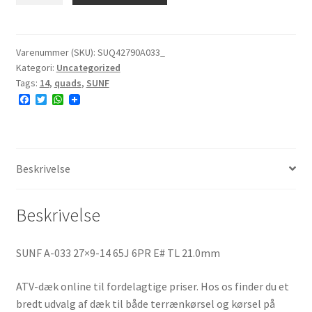
033
27x9-
14
Varenummer (SKU):
SUQ42790A033_
Kategori:
Uncategorized
65J
Tags:
14
,
quads
,
SUNF
6PR
F
T
W
E#
a
w
h
antal
c
i
a
e
t
t
b
t
s
o
e
A
o
r
p
Beskrivelse
k
p
Beskrivelse
SUNF A-033 27×9-14 65J 6PR E# TL 21.0mm
ATV-dæk online til fordelagtige priser. Hos os finder du et
bredt udvalg af dæk til både terrænkørsel og kørsel på