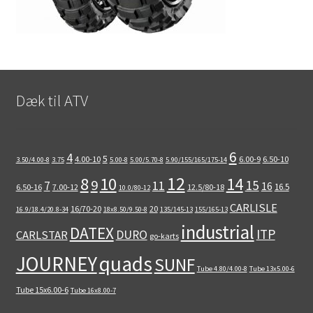
Dæk til ATV
6
4
5
4.00-10
6.00-9
6.50-10
3.50/4.00-8
3.75
5.00-8
5.00/5.70-8
5.90/155/165/175-14
12
8
10
14
9
15
11
7
16
16.5
6.50-16
7.00-12
12.5/80-18
10.0/80-12
CARLISLE
16/70-20
20
16.9/18.4/20.8-34
18x8.50/9.50-8
135/145-13
155/165-13
industrial
DATEX
ITP
DURO
CARLSTAR
go-karts
quads
JOURNEY
SUNF
Tube 4.80/4.00-8
Tube 13x5.00-6
Tube 15x6.00-6
Tube 16x8.00-7