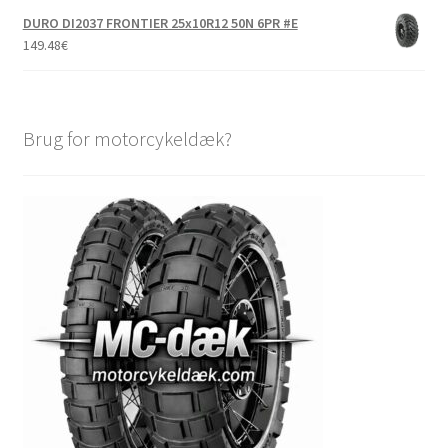
DURO DI2037 FRONTIER 25x10R12 50N 6PR #E
149.48
€
Brug for motorcykeldæk?