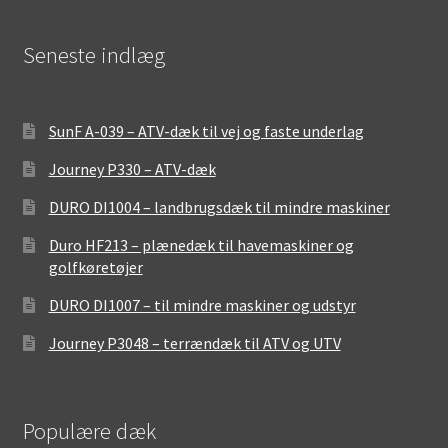
Seneste indlæg
SunF A-039 – ATV-dæk til vej og faste underlag
Journey P330 – ATV-dæk
DURO DI1004 – landbrugsdæk til mindre maskiner
Duro HF213 – plænedæk til havemaskiner og
golfkøretøjer
DURO DI1007 – til mindre maskiner og udstyr
Journey P3048 – terrændæk til ATV og UTV
Populære dæk