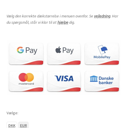
Vælg den korrekte dækstørrelse i menuen ovenfor. Se
vejledning
. Har
du spørgsmål, står vi klar til at
hjælpe
dig.
Vælge:
DKK
EUR