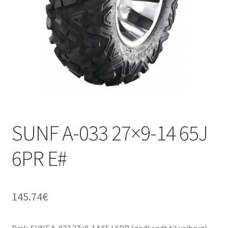
SUNF A-033 27×9-14 65J
6PR E#
145.74
€