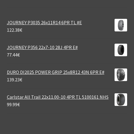
JOURNEY P3035 26x11R14 6PR TL #E
122.38
€
JOURNEY P356 22x7-10 28J 4PR E#
77.44
€
DURO DI2025 POWER GRIP 25x8R12 43N 6PR E#
139.23
€
Carlstar All Trail 22x11.00-10 4PR TL 5100161 NHS
99.99
€