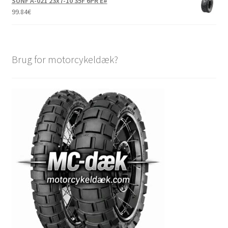
SUNF A-021 23x7-10 35F 6PR E#
99.84
€
Brug for motorcykeldæk?