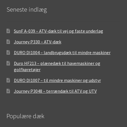
Seneste indlæg
SunF A-039 – ATV-dæk til vej og faste underlag
Journey P330 – ATV-dæk
DURO DI1004 – landbrugsdæk til mindre maskiner
Duro HF213 – plænedæk til havemaskiner og
golfkøretøjer
DURO DI1007 – til mindre maskiner og udstyr
Journey P3048 – terrændæk til ATV og UTV
Populære dæk