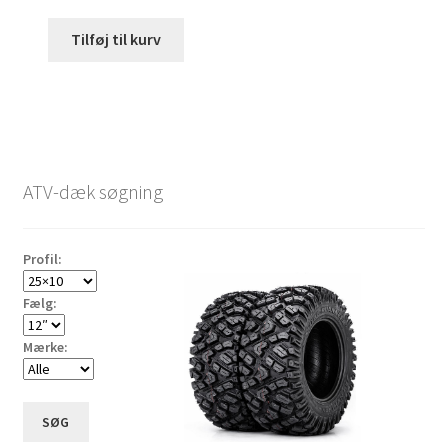
Tilføj til kurv
ATV-dæk søgning
Profil:
Fælg:
Mærke:
SØG