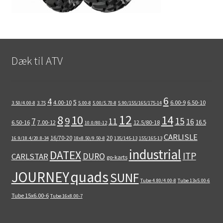
Dæk til ATV
6
4
5
4.00-10
6.00-9
6.50-10
3.50/4.00-8
3.75
5.00-8
5.00/5.70-8
5.90/155/165/175-14
12
8
10
14
9
15
11
7
16
16.5
6.50-16
7.00-12
12.5/80-18
10.0/80-12
CARLISLE
16/70-20
20
16.9/18.4/20.8-34
18x8.50/9.50-8
135/145-13
155/165-13
industrial
DATEX
ITP
DURO
CARLSTAR
go-karts
quads
JOURNEY
SUNF
Tube 4.80/4.00-8
Tube 13x5.00-6
Tube 15x6.00-6
Tube 16x8.00-7