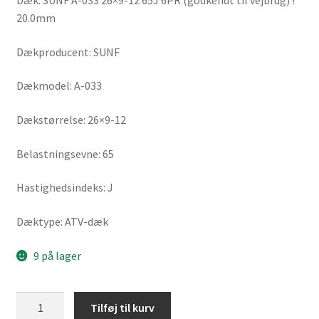
Dæk: SUNF A-033 26×9-12 65J 6PR (godkendt til vejbrug) !
20.0mm
Dækproducent: SUNF
Dækmodel: A-033
Dækstørrelse: 26×9-12
Belastningsevne: 65
Hastighedsindeks: J
Dæktype: ATV-dæk
9 på lager
SUNF
Tilføj til kurv
A-