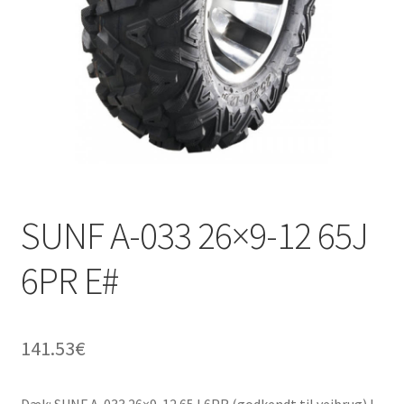
SUNF A-033 26×9-12 65J
6PR E#
141.53
€