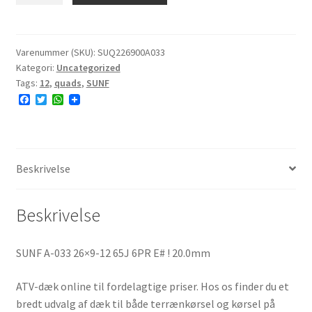
033
26x9-
12
Varenummer (SKU):
SUQ226900A033
Kategori:
Uncategorized
65J
Tags:
12
,
quads
,
SUNF
6PR
F
T
W
E#
a
w
h
antal
c
i
a
e
t
t
b
t
s
o
e
A
o
r
p
Beskrivelse
k
p
Beskrivelse
SUNF A-033 26×9-12 65J 6PR E# ! 20.0mm
ATV-dæk online til fordelagtige priser. Hos os finder du et
bredt udvalg af dæk til både terrænkørsel og kørsel på