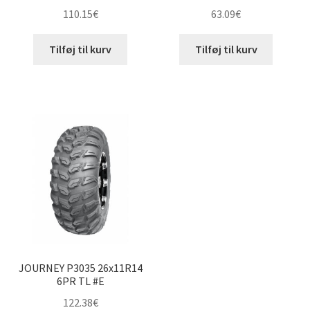
110.15
€
63.09
€
Tilføj til kurv
Tilføj til kurv
JOURNEY P3035 26x11R14
6PR TL #E
122.38
€