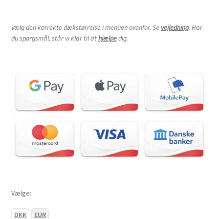
Vælg den korrekte dækstørrelse i menuen ovenfor. Se
vejledning
. Har
du spørgsmål, står vi klar til at
hjælpe
dig.
Vælge:
DKK
EUR