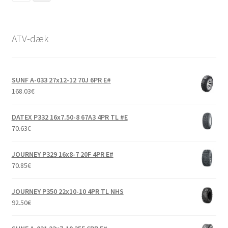
ATV-dæk
SUNF A-033 27x12-12 70J 6PR E#
168.03
€
DATEX P332 16x7.50-8 67A3 4PR TL #E
70.63
€
JOURNEY P329 16x8-7 20F 4PR E#
70.85
€
JOURNEY P350 22x10-10 4PR TL NHS
92.50
€