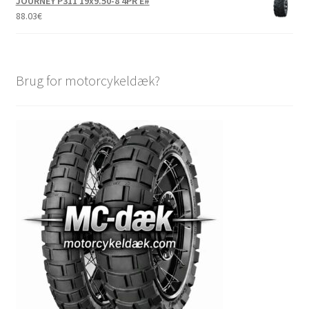
JOURNEY P311 19x9.50-8 4PR E#
88.03
€
Brug for motorcykeldæk?