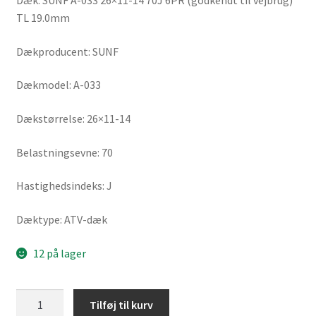
Dæk: SUNF A-033 26×11-14 70J 6PR (godkendt til vejbrug)
TL 19.0mm
Dækproducent: SUNF
Dækmodel: A-033
Dækstørrelse: 26×11-14
Belastningsevne: 70
Hastighedsindeks: J
Dæktype: ATV-dæk
12 på lager
SUNF
Tilføj til kurv
A-