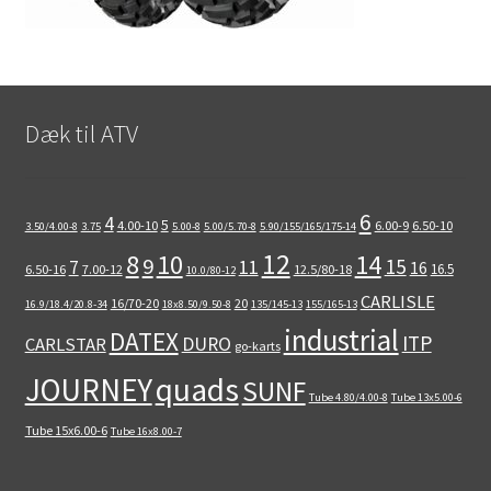
Dæk til ATV
6
4
5
4.00-10
6.00-9
6.50-10
3.50/4.00-8
3.75
5.00-8
5.00/5.70-8
5.90/155/165/175-14
12
8
10
14
9
15
11
7
16
16.5
6.50-16
7.00-12
12.5/80-18
10.0/80-12
CARLISLE
16/70-20
20
16.9/18.4/20.8-34
18x8.50/9.50-8
135/145-13
155/165-13
industrial
DATEX
ITP
DURO
CARLSTAR
go-karts
quads
JOURNEY
SUNF
Tube 4.80/4.00-8
Tube 13x5.00-6
Tube 15x6.00-6
Tube 16x8.00-7