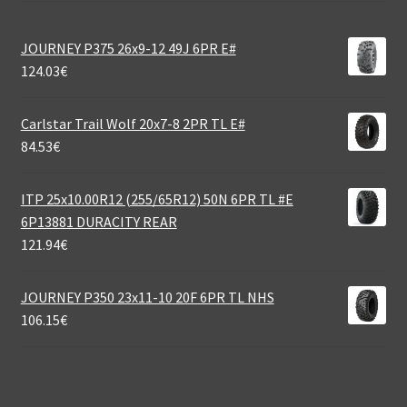
JOURNEY P375 26x9-12 49J 6PR E#
124.03
€
Carlstar Trail Wolf 20x7-8 2PR TL E#
84.53
€
ITP 25x10.00R12 (255/65R12) 50N 6PR TL #E
6P13881 DURACITY REAR
121.94
€
JOURNEY P350 23x11-10 20F 6PR TL NHS
106.15
€