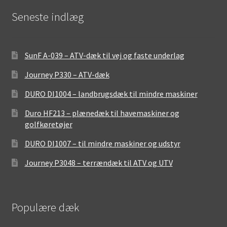
Seneste indlæg
SunF A-039 – ATV-dæk til vej og faste underlag
Journey P330 – ATV-dæk
DURO DI1004 – landbrugsdæk til mindre maskiner
Duro HF213 – plænedæk til havemaskiner og
golfkøretøjer
DURO DI1007 – til mindre maskiner og udstyr
Journey P3048 – terrændæk til ATV og UTV
Populære dæk