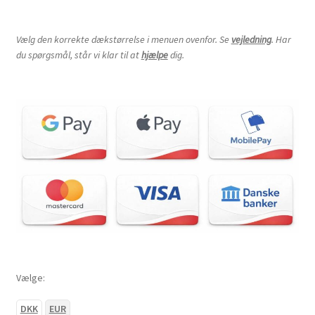
Vælg den korrekte dækstørrelse i menuen ovenfor. Se
vejledning
. Har
du spørgsmål, står vi klar til at
hjælpe
dig.
Vælge:
DKK
EUR