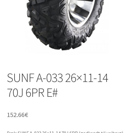
SUNF A-033 26×11-14
70J 6PR E#
152.66
€