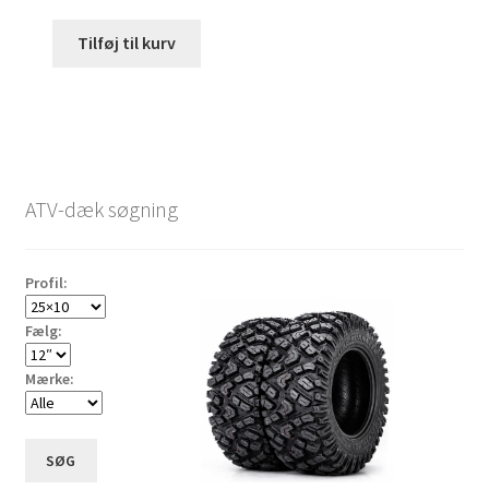
Tilføj til kurv
ATV-dæk søgning
Profil:
Fælg:
Mærke:
SØG