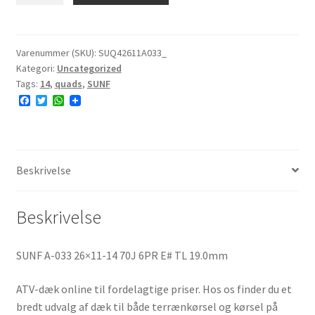
033
26x11-
14
Varenummer (SKU):
SUQ42611A033_
Kategori:
Uncategorized
70J
Tags:
14
,
quads
,
SUNF
6PR
F
T
W
E#
a
w
h
antal
c
i
a
e
t
t
b
t
s
o
e
A
o
r
p
Beskrivelse
k
p
Beskrivelse
SUNF A-033 26×11-14 70J 6PR E# TL 19.0mm
ATV-dæk online til fordelagtige priser. Hos os finder du et
bredt udvalg af dæk til både terrænkørsel og kørsel på