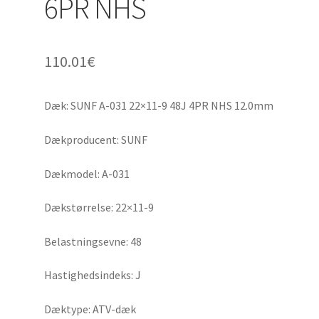
6PR NHS
110.01
€
Dæk: SUNF A-031 22×11-9 48J 4PR NHS 12.0mm
Dækproducent: SUNF
Dækmodel: A-031
Dækstørrelse: 22×11-9
Belastningsevne: 48
Hastighedsindeks: J
Dæktype: ATV-dæk