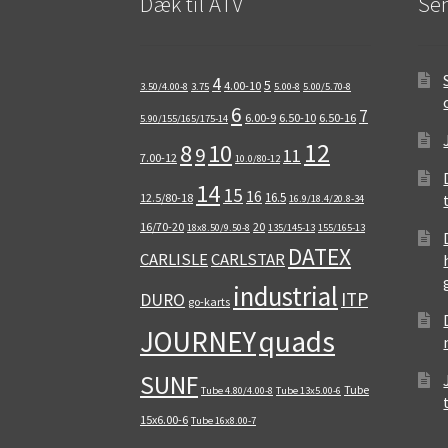
Dæk til ATV
Sen
4
5
4.00-10
3.50/4.00-8
3.75
5.00-8
5.00/5.70-8
6
7
6.00-9
6.50-10
6.50-16
5.90/155/165/175-14
12
8
10
9
11
7.00-12
10.0/80-12
14
15
16
16.5
12.5/80-18
16.9/18.4/20.8-34
16/70-20
20
18x8.50/9.50-8
135/145-13
155/165-13
DATEX
CARLISLE
CARLSTAR
industrial
ITP
DURO
go-karts
quads
JOURNEY
SUNF
Tube
Tube 4.80/4.00-8
Tube 13x5.00-6
15x6.00-6
Tube 16x8.00-7