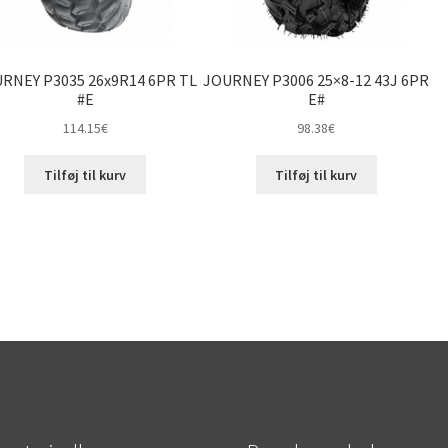
RNEY P3035 26x9R14 6PR TL
JOURNEY P3006 25×8-12 43J 6PR
#E
E#
114.15
€
98.38
€
Tilføj til kurv
Tilføj til kurv