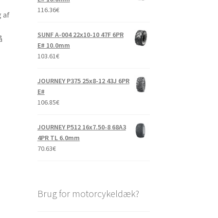
116.36
€
 af
SUNF A-004 22x10-10 47F 6PR
å
E# 10.0mm
103.61
€
JOURNEY P375 25x8-12 43J 6PR
E#
106.85
€
JOURNEY P512 16x7.50-8 68A3
4PR TL 6.0mm
70.63
€
Brug for motorcykeldæk?