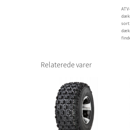
ATV-
dæk 
sort
dæk 
find
Relaterede varer