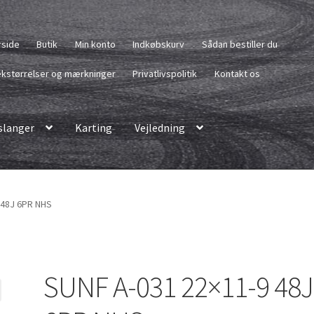
rside
Butik
Min konto
Indkøbskurv
Sådan bestiller du
kstørrelser og mærkninger
Privatlivspolitik
Kontakt os
langer
Karting
Vejledning
 48J 6PR NHS
SUNF A-031 22×11-9 48J