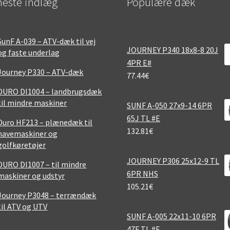
este indlæg
Populære dæk
SunF A-039 – ATV-dæk til vej
JOURNEY P340 18x8-8 20J
og faste underlag
4PR E#
Journey P330 – ATV-dæk
77.44
€
DURO DI1004 – landbrugsdæk
til mindre maskiner
SUNF A-050 27x9-14 6PR
65J TL #E
Duro HF213 – plænedæk til
132.81
€
havemaskiner og
golfkøretøjer
JOURNEY P306 25x12-9 TL
DURO DI1007 – til mindre
6PR NHS
maskiner og udstyr
105.21
€
Journey P3048 – terrændæk
til ATV og UTV
SUNF A-005 22x11-10 6PR
47F TL #E