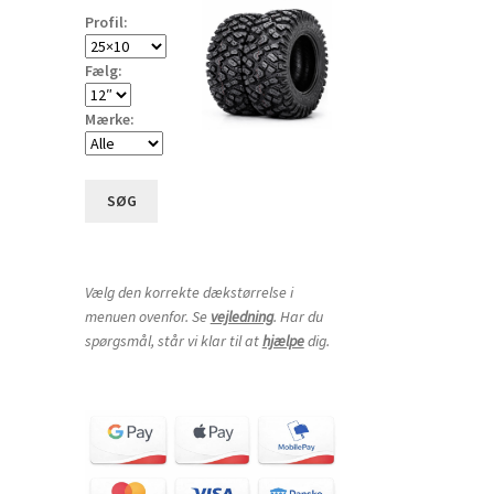
Profil:
Fælg:
Mærke:
SØG
Vælg den korrekte dækstørrelse i
menuen ovenfor. Se
vejledning
. Har du
spørgsmål, står vi klar til at
hjælpe
dig.