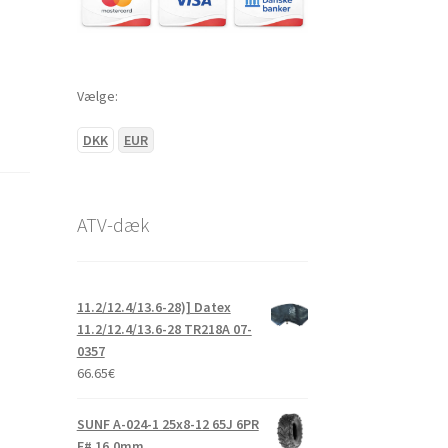
Vælge:
DKK
EUR
ATV-dæk
11.2/12.4/13.6-28)] Datex
11.2/12.4/13.6-28 TR218A 07-
0357
66.65
€
SUNF A-024-1 25x8-12 65J 6PR
E# 16.0mm