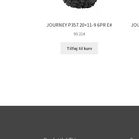
JOURNEY P357 20×11-9 6PR E#
JOU
93.21
€
Tilføj til kurv