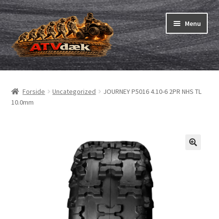
Spring
Spring
Menu
til
til
navigation
indhold
ATV-dæk
Udfold
underm
Små maskiner
Udfold
Forside
Uncategorized
JOURNEY P5016 4.10-6 2PR NHS TL
underm
10.0mm
Dækslanger
Udfold
underm
Karting
Vejledning
Udfold
underm