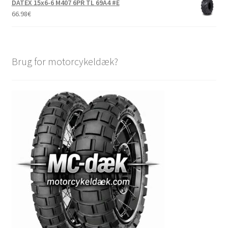
DATEX 15x6-6 M407 6PR TL 69A4 #E
66.98
€
Brug for motorcykeldæk?