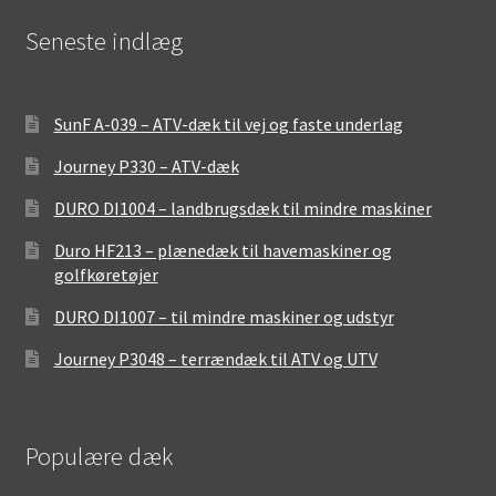
Seneste indlæg
SunF A-039 – ATV-dæk til vej og faste underlag
Journey P330 – ATV-dæk
DURO DI1004 – landbrugsdæk til mindre maskiner
Duro HF213 – plænedæk til havemaskiner og
golfkøretøjer
DURO DI1007 – til mindre maskiner og udstyr
Journey P3048 – terrændæk til ATV og UTV
Populære dæk