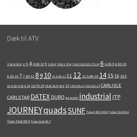
Dæk til ATV
6
4
5
4.00-10
6.00-9
6.50-10
3.50/4.00-8
3.75
5.00-8
5.00/5.70-8
5.90/155/165/175-14
12
8
10
14
9
15
11
7
16
16.5
6.50-16
7.00-12
12.5/80-18
10.0/80-12
CARLISLE
16/70-20
20
16.9/18.4/20.8-34
18x8.50/9.50-8
135/145-13
155/165-13
industrial
DATEX
ITP
DURO
CARLSTAR
go-karts
quads
JOURNEY
SUNF
Tube 4.80/4.00-8
Tube 13x5.00-6
Tube 15x6.00-6
Tube 16x8.00-7