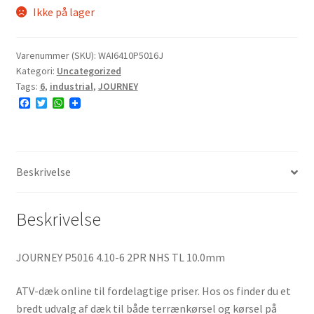
Ikke på lager
Varenummer (SKU):
WAI6410P5016J
Kategori:
Uncategorized
Tags:
6
,
industrial
,
JOURNEY
F
T
W
a
w
h
c
i
a
e
t
t
b
t
s
o
e
A
o
r
p
Beskrivelse
k
p
Beskrivelse
JOURNEY P5016 4.10-6 2PR NHS TL 10.0mm
ATV-dæk online til fordelagtige priser. Hos os finder du et
bredt udvalg af dæk til både terrænkørsel og kørsel på