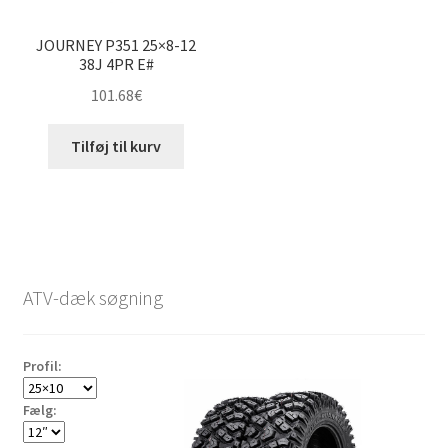
JOURNEY P351 25×8-12
38J 4PR E#
101.68
€
Tilføj til kurv
ATV-dæk søgning
Profil:
Fælg: