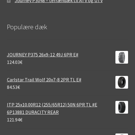
Journey P3048 – terrændæk til ATV og UTV
Populære dæk
JOURNEY P375 26x9-12 49J 6PR E#
124.03
€
Carlstar Trail Wolf 20x7-8 2PR TL E#
84.53
€
ITP 25x10.00R12 (255/65R12) 50N 6PR TL #E
6P13881 DURACITY REAR
121.94
€