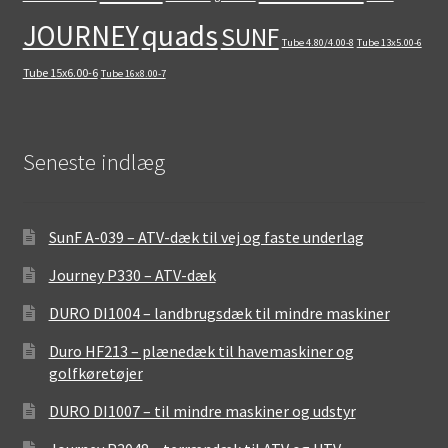
quads
JOURNEY
SUNF
Tube 4.80/4.00-8
Tube 13x5.00-6
Tube 15x6.00-6
Tube 16x8.00-7
Seneste indlæg
SunF A-039 – ATV-dæk til vej og faste underlag
Journey P330 – ATV-dæk
DURO DI1004 – landbrugsdæk til mindre maskiner
Duro HF213 – plænedæk til havemaskiner og
golfkøretøjer
DURO DI1007 – til mindre maskiner og udstyr