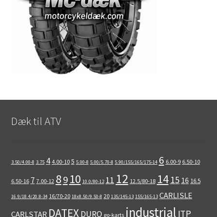
Dæk til ATV
6
4
5
4.00-10
6.00-9
6.50-10
3.50/4.00-8
3.75
5.00-8
5.00/5.70-8
5.90/155/165/175-14
12
8
10
14
9
15
11
7
16
16.5
6.50-16
7.00-12
12.5/80-18
10.0/80-12
CARLISLE
16/70-20
20
16.9/18.4/20.8-34
18x8.50/9.50-8
135/145-13
155/165-13
industrial
DATEX
ITP
DURO
CARLSTAR
go-karts