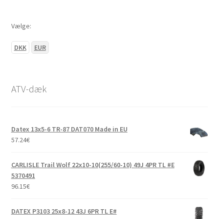
Vælge:
DKK
EUR
ATV-dæk
Datex 13x5-6 TR-87 DAT070 Made in EU
57.24
€
CARLISLE Trail Wolf 22x10-10(255/60-10) 49J 4PR TL #E
5370491
96.15
€
DATEX P3103 25x8-12 43J 6PR TL E#