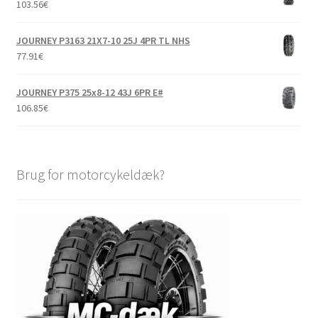
103.56
€
JOURNEY P3163 21X7-10 25J 4PR TL NHS
77.91
€
JOURNEY P375 25x8-12 43J 6PR E#
106.85
€
Brug for motorcykeldæk?