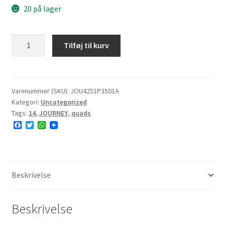
20 på lager
JOURNEY
Tilføj til kurv
P3501A
25x10-
14
48F
Varenummer (SKU):
JOU4251P3501A
Kategori:
Uncategorized
6PR
Tags:
14
,
JOURNEY
,
quads
TL
F
T
W
NHS
a
w
h
antal
c
i
a
e
t
t
b
t
s
o
e
A
o
r
p
Beskrivelse
k
p
Beskrivelse